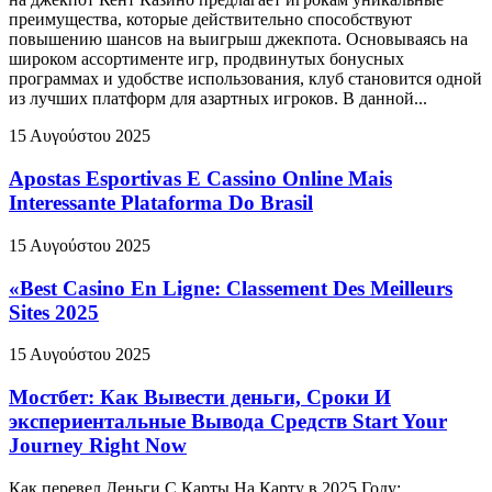
преимущества, которые действительно способствуют
повышению шансов на выигрыш джекпота. Основываясь на
широком ассортименте игр, продвинутых бонусных
программах и удобстве использования, клуб становится одной
из лучших платформ для азартных игроков. В данной...
15 Αυγούστου 2025
Apostas Esportivas E Cassino Online Mais
Interessante Plataforma Do Brasil
15 Αυγούστου 2025
«Best Casino En Ligne: Classement Des Meilleurs
Sites 2025
15 Αυγούστου 2025
Мостбет: Как Вывести деньги, Сроки И
экспериентальные Вывода Средств Start Your
Journey Right Now
Как перевел Деньги С Карты На Карту в 2025 Году: