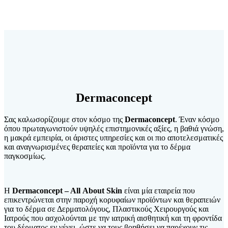
Dermaconcept
Σας καλωσορίζουμε στον κόσμο της
Dermaconcept
. Έναν κόσμο
όπου πρωταγωνιστούν υψηλές επιστημονικές αξίες, η βαθιά γνώση,
η μακρά εμπειρία, οι άριστες υπηρεσίες και οι πιο αποτελεσματικές
και αναγνωρισμένες θεραπείες και προϊόντα για το δέρμα
παγκοσμίως.
Η
Dermaconcept
–
All
About
Skin
είναι μία εταιρεία που
επικεντρώνεται στην παροχή κορυφαίων προϊόντων και θεραπειών
για το δέρμα σε Δερματολόγους, Πλαστικούς Χειρουργούς και
Ιατρούς που ασχολούνται με την ιατρική αισθητική και τη φροντίδα
του δέρματος εν γένει, ώστε να τους βοηθήσει να παρέχουν τις