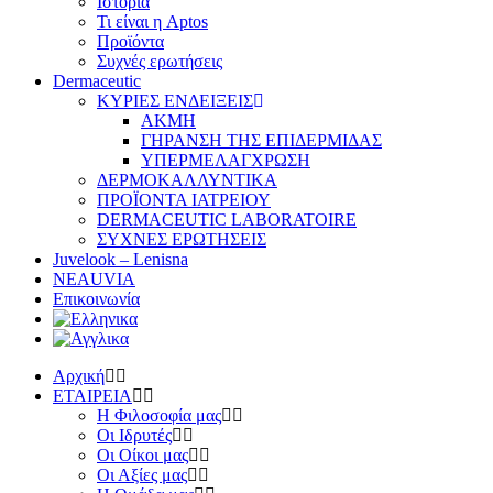
Ιστορία
Τι είναι η Aptos
Προϊόντα
Συχνές ερωτήσεις
Dermaceutic
ΚΥΡΙΕΣ ΕΝΔΕΙΞΕΙΣ
ΑΚΜΗ
ΓΗΡΑΝΣΗ ΤΗΣ ΕΠΙΔΕΡΜΙΔΑΣ
ΥΠΕΡΜΕΛΑΓΧΡΩΣΗ
ΔΕΡΜΟΚΑΛΛΥΝΤΙΚΑ
ΠΡΟΪΟΝΤΑ ΙΑΤΡΕΙΟΥ
DERMACEUTIC LABORATOIRE
ΣΥΧΝΕΣ ΕΡΩΤΗΣΕΙΣ
Juvelook – Lenisna
NEAUVIA
Επικοινωνία
Αρχική
ΕΤΑΙΡΕΙΑ
Η Φιλοσοφία μας
Οι Ιδρυτές
Οι Οίκοι μας
Οι Αξίες μας