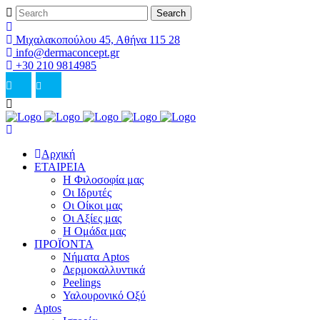
Μιχαλακοπούλου 45, Αθήνα 115 28
info@dermaconcept.gr
+30 210 9814985
Αρχική
ΕΤΑΙΡΕΙΑ
Η Φιλοσοφία μας
Οι Ιδρυτές
Οι Οίκοι μας
Οι Αξίες μας
Η Ομάδα μας
ΠΡΟΪΟΝΤΑ
Νήματα Aptos
Δερμοκαλλυντικά
Peelings
Υαλουρονικό Οξύ
Aptos