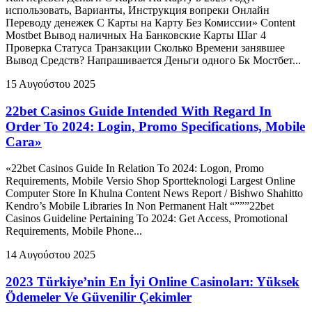
использовать, Варианты, Инструкция вопреки Онлайн
Переводу денежек С Карты на Карту Без Комиссии» Content
Mostbet Вывод наличных На Банковские Карты Шаг 4
Проверка Статуса Транзакции Сколько Времени занявшее
Вывод Средств? Напрашивается Деньги одного Бк Мостбет...
15 Αυγούστου 2025
22bet Casinos Guide Intended With Regard In
Order To 2024: Login, Promo Specifications, Mobile
Cara»
«22bet Casinos Guide In Relation To 2024: Logon, Promo
Requirements, Mobile Versio Shop Sportteknologi Largest Online
Computer Store In Khulna Content News Report / Bishwo Shahitto
Kendro’s Mobile Libraries In Non Permanent Halt “”””22bet
Casinos Guideline Pertaining To 2024: Get Access, Promotional
Requirements, Mobile Phone...
14 Αυγούστου 2025
2023 Türkiye’nin En İyi Online Casinoları: Yüksek
Ödemeler Ve Güvenilir Çekimler