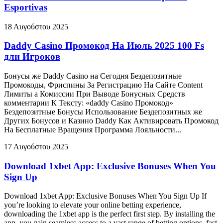
Esportivas
18 Αυγούστου 2025
Daddy Casino Промокод На Июль 2025 100 Fs
дли Игроков
Бонусы же Daddy Casino на Сегодня Бездепозитные
Промокоды, Фриспины За Регистрацию На Сайте Content
Лимиты а Комиссии При Выводе Бонусных Средств
комментарии К Тексту: «daddy Casino Промокод»
Бездепозитные Бонусы Использование Бездепозитных же
Других Бонусов и Казино Daddy Как Активировать Промокод
На Бесплатные Вращения Программа Лояльности...
17 Αυγούστου 2025
Download 1xbet App: Exclusive Bonuses When You
Sign Up
Download 1xbet App: Exclusive Bonuses When You Sign Up If
you’re looking to elevate your online betting experience,
downloading the 1xbet app is the perfect first step. By installing the
app, you gain seamless access to a vast range of betting options, fast