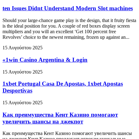
ten Issues Didnt Understand Modern Slot machines
Should your large-chance game play is the design, that it fruity fiesta
is the ideal position for you. A couple of red boxes display screen
multipliers and you will an excellent ‘Get 100 percent free
Revolves’ choice to the newest remaining, frozen up against an...
15 Αυγούστου 2025
«1win Casino Argentina & Login
15 Αυγούστου 2025
1xbet Portugal Casa De Apostas, 1xbet Apostas
Desportivas
15 Αυγούστου 2025
Как преимущества Кент Казино помогают
увеличить шансы на джекпот
Как преимущества Кент Казино помогают увеличить шансы
на джекпот Кент Казино предлагает игрокам уникальные