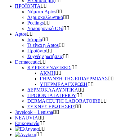
Η Ομάδα μας
ΠΡΟΪΟΝΤΑ
Νήματα Aptos
Δερμοκαλλυντικά
Peelings
Υαλουρονικό Οξύ
Aptos
Ιστορία
Τι είναι η Aptos
Προϊόντα
Συχνές ερωτήσεις
Dermaceutic
ΚΥΡΙΕΣ ΕΝΔΕΙΞΕΙΣ
ΑΚΜΗ
ΓΗΡΑΝΣΗ ΤΗΣ ΕΠΙΔΕΡΜΙΔΑΣ
ΥΠΕΡΜΕΛΑΓΧΡΩΣΗ
ΔΕΡΜΟΚΑΛΛΥΝΤΙΚΑ
ΠΡΟΪΟΝΤΑ ΙΑΤΡΕΙΟΥ
DERMACEUTIC LABORATOIRE
ΣΥΧΝΕΣ ΕΡΩΤΗΣΕΙΣ
Juvelook – Lenisna
NEAUVIA
Επικοινωνία