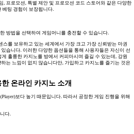
, 프로모션, 특별 제안 및 프로모션 코드 스토어와 같은 다양한
한 베팅 경험이 보장됩니다.
합한 방법을 선택하여 게임머니를 충전할 수 있습니다.
이센스를 보유하고 있는 세계에서 가장 크고 가장 신뢰받는 마권
수 있습니다. 이러한 다양한 옵션들을 통해 사용자들은 자신이 선
이렇게 훌륭한 카지노를 방에서 커피마시며 즐길 수 있는데, 강원
양하는 느낌이 없지 않습니다만, 가입하고 카지노를 즐기는 것은
용한 온라인 카지노 소개
Player)보다 높기 때문입니다. 따라서 공정한 게임 진행을 위해
니다.