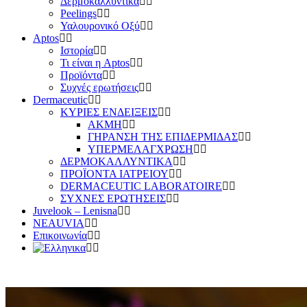
Δερμοκαλλυντικά
Peelings
Υαλουρονικό Οξύ
Aptos
Ιστορία
Τι είναι η Aptos
Προϊόντα
Συχνές ερωτήσεις
Dermaceutic
ΚΥΡΙΕΣ ΕΝΔΕΙΞΕΙΣ
ΑΚΜΗ
ΓΗΡΑΝΣΗ ΤΗΣ ΕΠΙΔΕΡΜΙΔΑΣ
ΥΠΕΡΜΕΛΑΓΧΡΩΣΗ
ΔΕΡΜΟΚΑΛΛΥΝΤΙΚΑ
ΠΡΟΪΟΝΤΑ ΙΑΤΡΕΙΟΥ
DERMACEUTIC LABORATOIRE
ΣΥΧΝΕΣ ΕΡΩΤΗΣΕΙΣ
Juvelook – Lenisna
NEAUVIA
Επικοινωνία