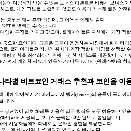
들이 다양하게 얻을 수 있는 보너스 이벤트를 비롯해 보너스 게임
원하므로, 개인 정보를 노출하지 않고도 이용이 가능해 훨씬 안전
 경우는 꽤나 흔한 편인데, 그 이유는 아래와 같다.
 NFT를 발행할 수 있습니다.
등의 다양한 특징을 가지고 있으며, 플레이어들은 자신에게 가장 적
는 중요한 요인이다. 그들은 그들이 운영하는 시장에서 현지 라
임으로, 플레이어들은 자신의 취향에 가장 적합한 게임을 선택할 
대한 베팅 경험을 최적화하기 위해 다양한 서비스를 제공합니다. 
가면서 게임할 필요가 있을까요? 너무 1XBET(원엑스벳)을 찬
 나라별 비트코인 거래소 추천과 코인을 이
대해 알아봤어요! 바카라에서 뱅커(Banker)의 승률이 플레이어(
됩니다.
는 상관없이 암호 화페를 이용한 입금 방식을 모두 허용하고 있습
입금하더라도 제공되는 보너스 금액은 60만 원으로 통일됩니다.
공하여 사용자들에게 다채로운 온라인 경험을 제공합니다.
른 스포츠에 베팅하여 좋은 결과가 있으시길 바랍니다.