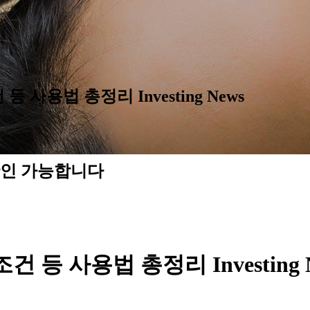
 사용법 총정리 Investing News
확인 가능합니다
 등 사용법 총정리 Investing 