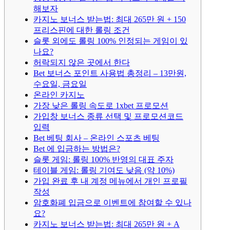
해보자
카지노 보너스 받는법: 최대 265만 원 + 150
프리스핀에 대한 롤링 조건
슬롯 외에도 롤링 100% 인정되는 게임이 있
나요?
허락되지 않은 곳에서 한다
Bet 보너스 포인트 사용법 총정리 – 13만원,
수요일, 금요일
온라인 카지노
가장 낮은 롤링 속도로 1xbet 프로모션
가입창 보너스 종류 선택 및 프로모션코드
입력
Bet 베팅 회사 – 온라인 스포츠 베팅
Bet 에 입금하는 방법은?
슬롯 게임: 롤링 100% 반영의 대표 주자
테이블 게임: 롤링 기여도 낮음 (약 10%)
가입 완료 후 내 계정 메뉴에서 개인 프로필
작성
암호화폐 입금으로 이벤트에 참여할 수 있나
요?
카지노 보너스 받는법: 최대 265만 원 + A