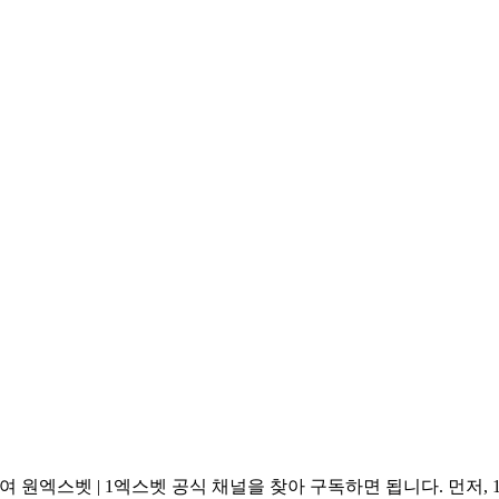
 원엑스벳 | 1엑스벳 공식 채널을 찾아 구독하면 됩니다. 먼저, 