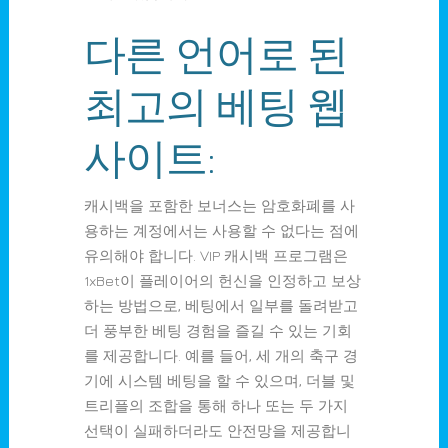
다른 언어로 된
최고의 베팅 웹
사이트:
캐시백을 포함한 보너스는 암호화폐를 사
용하는 계정에서는 사용할 수 없다는 점에
유의해야 합니다. VIP 캐시백 프로그램은
1xBet이 플레이어의 헌신을 인정하고 보상
하는 방법으로, 베팅에서 일부를 돌려받고
더 풍부한 베팅 경험을 즐길 수 있는 기회
를 제공합니다. 예를 들어, 세 개의 축구 경
기에 시스템 베팅을 할 수 있으며, 더블 및
트리플의 조합을 통해 하나 또는 두 가지
선택이 실패하더라도 안전망을 제공합니