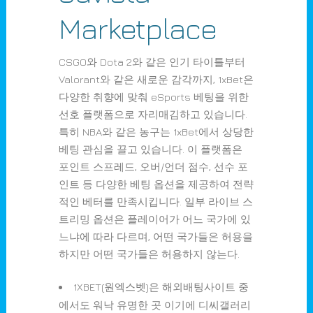
Marketplace
CSGO와 Dota 2와 같은 인기 타이틀부터
Valorant와 같은 새로운 감각까지, 1xBet은
다양한 취향에 맞춰 eSports 베팅을 위한
선호 플랫폼으로 자리매김하고 있습니다.
특히 NBA와 같은 농구는 1xBet에서 상당한
베팅 관심을 끌고 있습니다. 이 플랫폼은
포인트 스프레드, 오버/언더 점수, 선수 포
인트 등 다양한 베팅 옵션을 제공하여 전략
적인 베터를 만족시킵니다. 일부 라이브 스
트리밍 옵션은 플레이어가 어느 국가에 있
느냐에 따라 다르며, 어떤 국가들은 허용을
하지만 어떤 국가들은 허용하지 않는다.
1XBET(원엑스벳)은 해외배팅사이트 중
에서도 워낙 유명한 곳 이기에 디씨갤러리