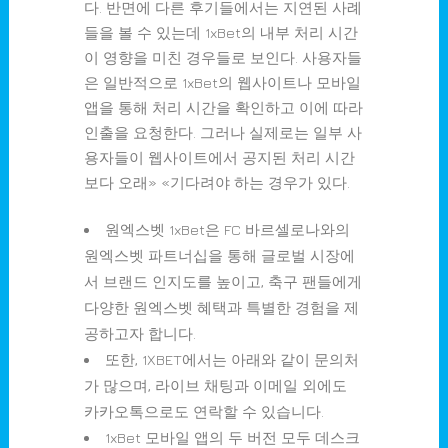
다. 반면에 다른 후기들에서는 지연된 사례
들을 볼 수 있는데 1xBet의 내부 처리 시간
이 영향을 미친 경우들로 보인다. 사용자들
은 일반적으로 1xBet의 웹사이트나 모바일
앱을 통해 처리 시간을 확인하고 이에 따라
인출을 요청한다. 그러나 실제로는 일부 사
용자들이 웹사이트에서 공지된 처리 시간
보다 오래» «기다려야 하는 경우가 있다.
원엑스벳 1xBet은 FC 바르셀로나와의
원엑스벳 파트너십을 통해 글로벌 시장에
서 브랜드 인지도를 높이고, 축구 팬들에게
다양한 원엑스벳 혜택과 특별한 경험을 제
공하고자 합니다.
또한, 1XBET에서는 아래와 같이 문의처
가 많으며, 라이브 채팅과 이메일 외에도
카카오톡으로도 연락할 수 있습니다.
1xBet 모바일 앱의 두 버전 모두 데스크