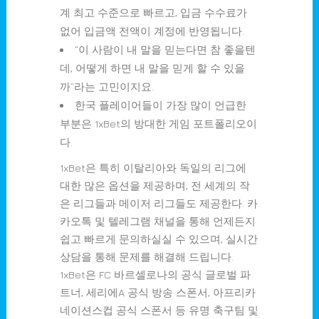
계 최고 수준으로 빠르고, 입금 수수료가
없어 입금액 전액이 계정에 반영됩니다.
“이 사람이 내 말을 믿는다면 참 좋을텐
데, 어떻게 하면 내 말을 믿게 할 수 있을
까”라는 고민이지요.
한국 플레이어들이 가장 많이 언급한
부분은 1xBet의 방대한 게임 포트폴리오이
다.
1xBet은 특히 이탈리아와 독일의 리그에
대한 많은 옵션을 제공하며, 전 세계의 작
은 리그들과 메이저 리그들도 제공한다. 카
카오톡 및 텔레그램 채널을 통해 언제든지
쉽고 빠르게 문의하실실 수 있으며, 실시간
상담을 통해 문제를 해결해 드립니다.
1xBet은 FC 바르셀로나의 공식 글로벌 파
트너, 세리에A 공식 방송 스폰서, 아프리카
네이션스컵 공식 스폰서 등 유명 축구팀 및