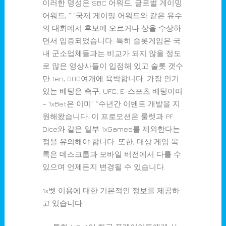
이러한 명성은 SBC 어워드, 글로벌 게이밍
어워드, ” “국제 게이밍 어워드와 같은 유수
의 대회에서 후보에 오르거나 상을 수상하
면서 입증되었습니다. 특히 슬롯게임은 국
내 군소업체들과는 비교가 되지 않을 정도
로 많은 영상사들이 입점해 있고 술롯 갯수
만 ten, 000여개에 육박합니다. 가장 인기
있는 베팅은 축구, UFC, E-스포츠 베팅이며
– 1xBet은 이미” “수년간 이벤트 개발을 지
원해왔습니다. 이 프로모션은 룰렛과 PF
Dice와 같은 일부 1xGames를 제외한다는
점을 유의해야 합니다. 또한, 대상 게임 목
록은 데스크톱과 모바일 버전에서 다를 수
있으며 언제든지 변경될 수 있습니다.
1x벳 이용에 대한 기본적인 정보를 제공하
고 있습니다.