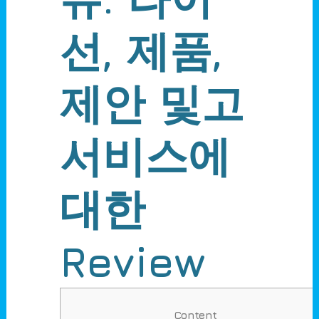
선, 제품,
제안 및고
서비스에
대한
Review
Content