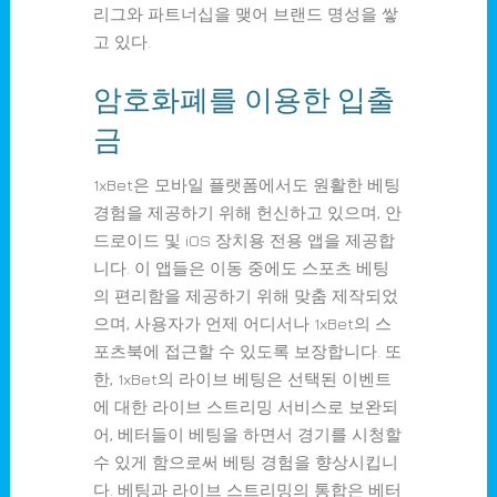
리그와 파트너십을 맺어 브랜드 명성을 쌓
고 있다.
암호화폐를 이용한 입출
금
1xBet은 모바일 플랫폼에서도 원활한 베팅
경험을 제공하기 위해 헌신하고 있으며, 안
드로이드 및 iOS 장치용 전용 앱을 제공합
니다. 이 앱들은 이동 중에도 스포츠 베팅
의 편리함을 제공하기 위해 맞춤 제작되었
으며, 사용자가 언제 어디서나 1xBet의 스
포츠북에 접근할 수 있도록 보장합니다. 또
한, 1xBet의 라이브 베팅은 선택된 이벤트
에 대한 라이브 스트리밍 서비스로 보완되
어, 베터들이 베팅을 하면서 경기를 시청할
수 있게 함으로써 베팅 경험을 향상시킵니
다. 베팅과 라이브 스트리밍의 통합은 베터