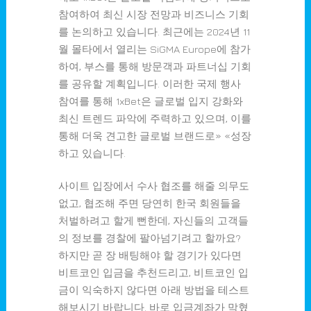
참여하여 최신 시장 전망과 비즈니스 기회
를 논의하고 있습니다. 최근에는 2024년 11
월 몰타에서 열리는 SiGMA Europe에 참가
하여, 부스를 통해 방문객과 파트너십 기회
를 공유할 계획입니다. 이러한 국제 행사
참여를 통해 1xBet은 글로벌 입지 강화와
최신 트렌드 파악에 주력하고 있으며, 이를
통해 더욱 견고한 글로벌 브랜드로» «성장
하고 있습니다.
사이트 입장에서 수사 협조를 해줄 의무도
없고, 협조해 주면 당연히 한국 회원들을
처벌하려고 할게 뻔한데, 자신들의 고객들
의 정보를 경찰에 팔아넘기려고 할까요?
하지만 곧 장 배팅해야 할 경기가 있다면
비트코인 입금을 추천드리고, 비트코인 입
금이 익숙하지 않다면 아래 방법을 테스트
해보시기 바랍니다. 바로 입금계좌가 막혔