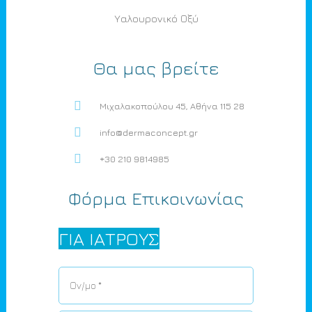
Υαλουρονικό Οξύ
Θα μας βρείτε
Μιχαλακοπούλου 45, Αθήνα 115 28
info@dermaconcept.gr
+30 210 9814985
Φόρμα Επικοινωνίας
ΓΙΑ ΙΑΤΡΟΥΣ