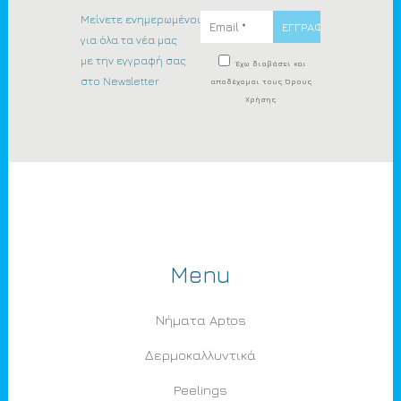
Μείνετε ενημερωμένοι
για όλα τα νέα μας
με την εγγραφή σας
Έχω διαβάσει και
στο Newsletter
αποδέχομαι τους Όρους
Χρήσης
Menu
Νήματα Aptos
Δερμοκαλλυντικά
Peelings