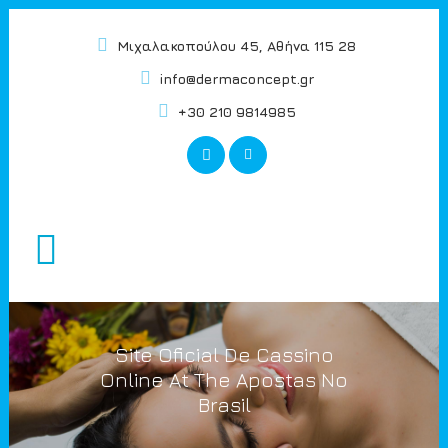
Μιχαλακοπούλου 45, Αθήνα 115 28
info@dermaconcept.gr
+30 210 9814985
Site Oficial De Cassino
Online At The Apostas No
Brasil