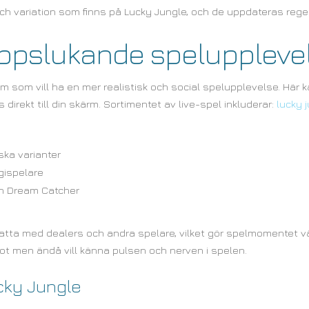
t och variation som finns på Lucky Jungle, och de uppdateras r
uppslukande speluppleve
m som vill ha en mer realistisk och social spelupplevelse. Här k
irekt till din skärm. Sortimentet av live-spel inkluderar:
lucky 
ska varianter
gispelare
ch Dream Catcher
hatta med dealers och andra spelare, vilket gör spelmomentet vä
ot men ändå vill känna pulsen och nerven i spelen.
ucky Jungle