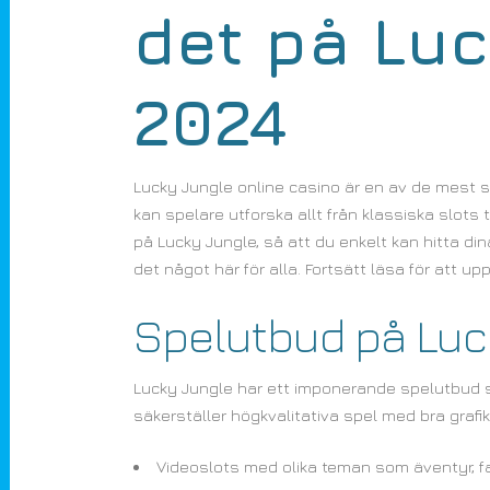
det på Luc
2024
Lucky Jungle online casino är en av de mest 
kan spelare utforska allt från klassiska slots t
på Lucky Jungle, så att du enkelt kan hitta din
det något här för alla. Fortsätt läsa för att 
Spelutbud på Luck
Lucky Jungle har ett imponerande spelutbud so
säkerställer högkvalitativa spel med bra grafik 
Videoslots med olika teman som äventyr, f