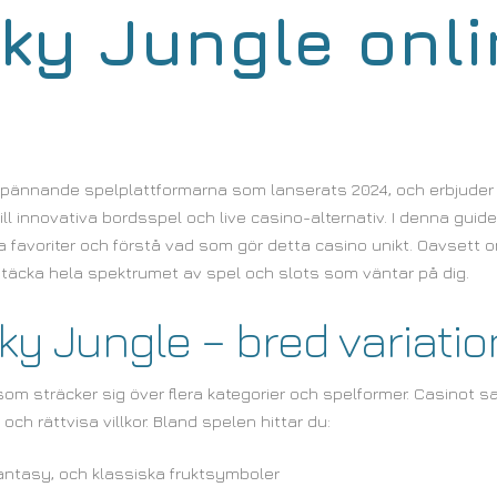
ky Jungle onl
spännande spelplattformarna som lanserats 2024, och erbjuder e
ill innovativa bordsspel och live casino-alternativ. I denna guide
a favoriter och förstå vad som gör detta casino unikt. Oavsett o
upptäcka hela spektrumet av spel och slots som väntar på dig.
y Jungle – bred variation
m sträcker sig över flera kategorier och spelformer. Casinot s
och rättvisa villkor. Bland spelen hittar du:
antasy, och klassiska fruktsymboler