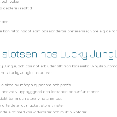
t och poker
 dealers i realtid
ation
re kan hitta något som passar deras preferenser, vare sig de för
 slotsen hos Lucky Jung
ky Jungle, och casinot erbjuder allt från klassiska 3-hjulsaut
 hos Lucky Jungle inkluderar:
r älskad av många nybörjare och proffs.
innovativ uppbyggnad och lockande bonusfunktioner.
skt tema och stora vinstchanser.
ofta delar ut mycket stora vinster.
de slot med kaskadvinster och multiplikatorer.