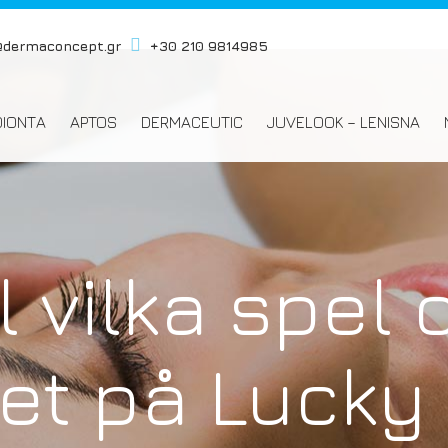
@dermaconcept.gr
+30 210 9814985
ΟΙΟΝΤΑ
APTOS
DERMACEUTIC
JUVELOOK – LENISNA
l vilka spel
det på Lucky