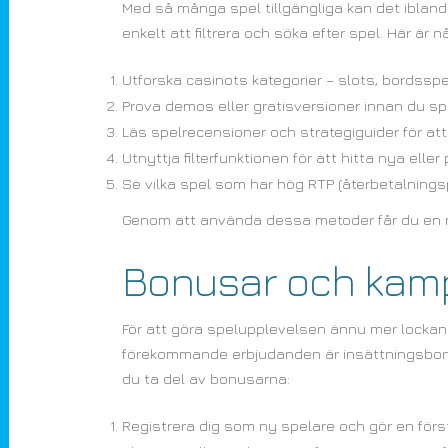
Med så många spel tillgängliga kan det ibland
enkelt att filtrera och söka efter spel. Här är nå
Utforska casinots kategorier – slots, bordsspel
Prova demos eller gratisversioner innan du sp
Läs spelrecensioner och strategiguider för att
Utnyttja filterfunktionen för att hitta nya elle
Se vilka spel som har hög RTP (återbetalnings
Genom att använda dessa metoder får du en me
Bonusar och kamp
För att göra spelupplevelsen ännu mer lockand
förekommande erbjudanden är insättningsbonus
du ta del av bonusarna:
Registrera dig som ny spelare och gör en förs