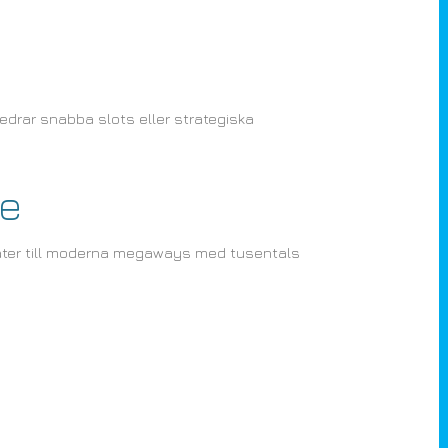
edrar snabba slots eller strategiska
le
omater till moderna megaways med tusentals