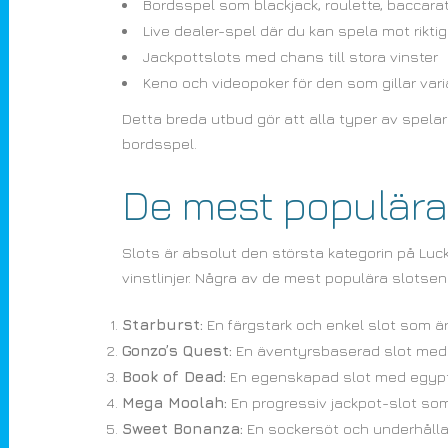
Bordsspel som blackjack, roulette, baccara
Live dealer-spel där du kan spela mot riktiga
Jackpottslots med chans till stora vinster
Keno och videopoker för den som gillar vari
Detta breda utbud gör att alla typer av spela
bordsspel.
De mest populära
Slots är absolut den största kategorin på Luc
vinstlinjer. Några av de mest populära slotsen
Starburst:
En färgstark och enkel slot som ä
Gonzo’s Quest:
En äventyrsbaserad slot med 
Book of Dead:
En egenskapad slot med egypti
Mega Moolah:
En progressiv jackpot-slot som 
Sweet Bonanza:
En sockersöt och underhållan