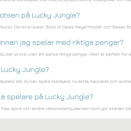
lotsen på Lucky Jungle?
arburst, Gonzo’s Quest, Book of Dead, Mega Moolah och Sweet B
 innan jag spelar med riktiga pengar?
kan prova utan att satsa riktiga pengar, vilket är perfekt för at
å Lucky Jungle?
a dealers där du kan spela blackjack, roulette, baccarat och andr
nya spelare på Lucky Jungle?
 free spins och andra välkomsterbjudanden som gör starten både