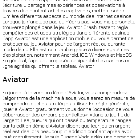
l’écriture, u partage mes expériences et observations à
travers des content articles captivants, mettant sobre
lumière différents aspects du monde des internet casinos.
Lorsque je n’analyse pas ou n’écris pas, vous me personally
trouverez plongé dans le jeu Aviator Crash, testant regla
compétences et uses stratégies dans différents casinos.
L’app Aviator est une application mobile qui vous permet de
pratiquer au jeu Aviator pour de l’argent réel ou durante
mode démo. Elle est compatible grâce à divers systèmes
d’exploitation, notamment Android, iOS, Windows et MacOS.
En général, l’app est proposée equiparable les casinos en
ligne agréés qui offrent le tableau Aviator.
Aviator
En jouant à la version démo d’Aviator, vous comprendrez
l’algorithme de la machine à sous, vous serez en mesure de
comprendre quelles stratégies utiliser. En règle générale,
jouer à Aviator gratuitement vous donne l’occasion de vous
débarrasser des erreurs potentielles» «dans le jeu fill de
l’argent. Les joueurs qui ont passé du temperature ranges
sur la edition démo d’Aviator disent que leur jeu en argent
réel est dès lors beaucoup in addition confiant après avoir
joué gratuitement. Je suis Eugene Vodolazkin, une personne