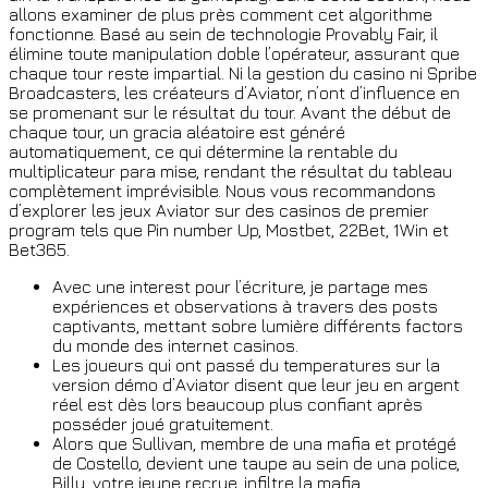
allons examiner de plus près comment cet algorithme
fonctionne. Basé au sein de technologie Provably Fair, il
élimine toute manipulation doble l’opérateur, assurant que
chaque tour reste impartial. Ni la gestion du casino ni Spribe
Broadcasters, les créateurs d’Aviator, n’ont d’influence en
se promenant sur le résultat du tour. Avant the début de
chaque tour, un gracia aléatoire est généré
automatiquement, ce qui détermine la rentable du
multiplicateur para mise, rendant the résultat du tableau
complètement imprévisible. Nous vous recommandons
d’explorer les jeux Aviator sur des casinos de premier
program tels que Pin number Up, Mostbet, 22Bet, 1Win et
Bet365.
Avec une interest pour l’écriture, je partage mes
expériences et observations à travers des posts
captivants, mettant sobre lumière différents factors
du monde des internet casinos.
Les joueurs qui ont passé du temperatures sur la
version démo d’Aviator disent que leur jeu en argent
réel est dès lors beaucoup plus confiant après
posséder joué gratuitement.
Alors que Sullivan, membre de una mafia et protégé
de Costello, devient une taupe au sein de una police,
Billy, votre jeune recrue, infiltre la mafia.