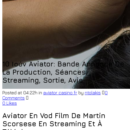
10 Ιούν
Aviator: Bande Annonce De
La Production, Séances,
Streaming, Sortie, Avis
Posted at 04:22h
in
aviator casino fr
by
ntolakis
0
Comments
0
Likes
Aviator En Vod Film De Martin
Scorsese En Streaming Et À