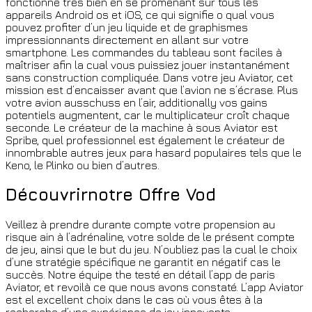
fonctionne très bien en se promenant sur tous les
appareils Android os et iOS, ce qui signifie o qual vous
pouvez profiter d’un jeu liquide et de graphismes
impressionnants directement en allant sur votre
smartphone. Les commandes du tableau sont faciles à
maîtriser afin la cual vous puissiez jouer instantanément
sans construction compliquée. Dans votre jeu Aviator, cet
mission est d’encaisser avant que l’avion ne s’écrase. Plus
votre avion ausschuss en l’air, additionally vos gains
potentiels augmentent, car le multiplicateur croît chaque
seconde. Le créateur de la machine à sous Aviator est
Spribe, quel professionnel est également le créateur de
innombrable autres jeux para hasard populaires tels que le
Keno, le Plinko ou bien d’autres.
Découvrirnotre Offre Vod
Veillez à prendre durante compte votre propension au
risque ain à l’adrénaline, votre solde de le présent compte
de jeu, ainsi que le but du jeu. N’oubliez pas la cual le choix
d’une stratégie spécifique ne garantit en négatif cas le
succès. Notre équipe the testé en détail l’app de paris
Aviator, et revoilà ce que nous avons constaté. L’app Aviator
est el excellent choix dans le cas où vous êtes à la