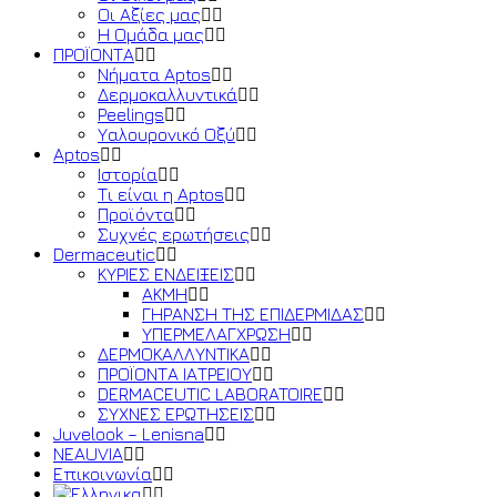
Οι Αξίες μας
Η Ομάδα μας
ΠΡΟΪΟΝΤΑ
Νήματα Aptos
Δερμοκαλλυντικά
Peelings
Υαλουρονικό Οξύ
Aptos
Ιστορία
Τι είναι η Aptos
Προϊόντα
Συχνές ερωτήσεις
Dermaceutic
ΚΥΡΙΕΣ ΕΝΔΕΙΞΕΙΣ
ΑΚΜΗ
ΓΗΡΑΝΣΗ ΤΗΣ ΕΠΙΔΕΡΜΙΔΑΣ
ΥΠΕΡΜΕΛΑΓΧΡΩΣΗ
ΔΕΡΜΟΚΑΛΛΥΝΤΙΚΑ
ΠΡΟΪΟΝΤΑ ΙΑΤΡΕΙΟΥ
DERMACEUTIC LABORATOIRE
ΣΥΧΝΕΣ ΕΡΩΤΗΣΕΙΣ
Juvelook – Lenisna
NEAUVIA
Επικοινωνία