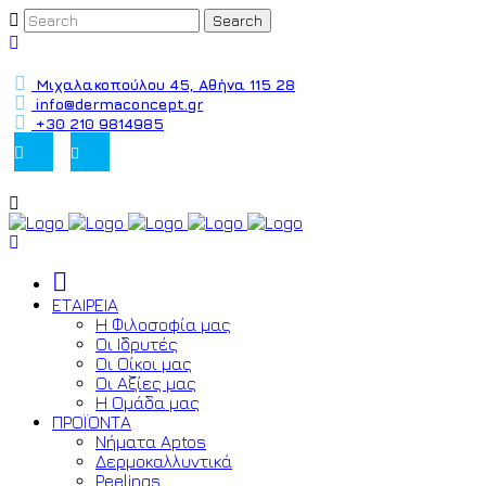
Μιχαλακοπούλου 45, Αθήνα 115 28
info@dermaconcept.gr
+30 210 9814985
ΕΤΑΙΡΕΙΑ
Η Φιλοσοφία μας
Οι Ιδρυτές
Οι Οίκοι μας
Οι Αξίες μας
Η Ομάδα μας
ΠΡΟΪΟΝΤΑ
Νήματα Aptos
Δερμοκαλλυντικά
Peelings