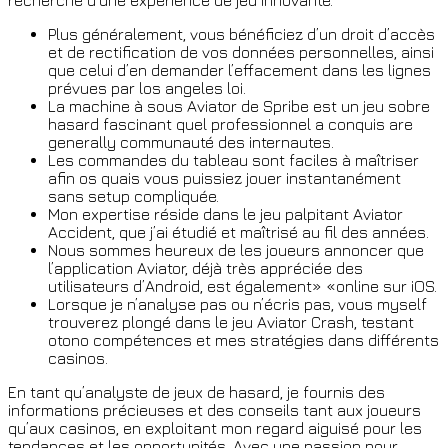
recherche d’une expérience de jeu innovante.
Plus généralement, vous bénéficiez d’un droit d’accès
et de rectification de vos données personnelles, ainsi
que celui d’en demander l’effacement dans les lignes
prévues par los angeles loi.
La machine à sous Aviator de Spribe est un jeu sobre
hasard fascinant quel professionnel a conquis are
generally communauté des internautes.
Les commandes du tableau sont faciles à maîtriser
afin os quais vous puissiez jouer instantanément
sans setup compliquée.
Mon expertise réside dans le jeu palpitant Aviator
Accident, que j’ai étudié et maîtrisé au fil des années.
Nous sommes heureux de les joueurs annoncer que
l’application Aviator, déjà très appréciée des
utilisateurs d’Android, est également» «online sur iOS.
Lorsque je n’analyse pas ou n’écris pas, vous myself
trouverez plongé dans le jeu Aviator Crash, testant
otono compétences et mes stratégies dans différents
casinos.
En tant qu’analyste de jeux de hasard, je fournis des
informations précieuses et des conseils tant aux joueurs
qu’aux casinos, en exploitant mon regard aiguisé pour les
tendances et les opportunités. Avec une passion pour