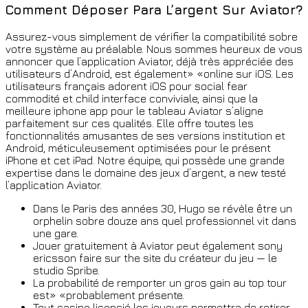
Comment Déposer Para L’argent Sur Aviator?
Assurez-vous simplement de vérifier la compatibilité sobre
votre système au préalable. Nous sommes heureux de vous
annoncer que l’application Aviator, déjà très appréciée des
utilisateurs d’Android, est également» «online sur iOS. Les
utilisateurs français adorent iOS pour social fear
commodité et child interface conviviale, ainsi que la
meilleure iphone app pour le tableau Aviator s’aligne
parfaitement sur ces qualités. Elle offre toutes les
fonctionnalités amusantes de ses versions institution et
Android, méticuleusement optimisées pour le présent
iPhone et cet iPad. Notre équipe, qui possède une grande
expertise dans le domaine des jeux d’argent, a new testé
l’application Aviator.
Dans le Paris des années 30, Hugo se révèle être un
orphelin sobre douze ans quel professionnel vit dans
une gare.
Jouer gratuitement à Aviator peut également sony
ericsson faire sur the site du créateur du jeu — le
studio Spribe.
La probabilité de remporter un gros gain au top tour
est» «probablement présente.
Tout casino licencié les joueurs permettra de retirer