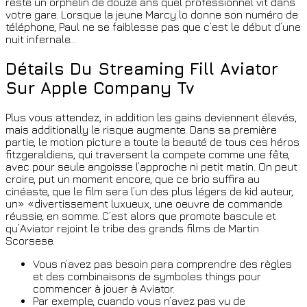
reste un orphelin de douze ans quel professionnel vit dans
votre gare. Lorsque la jeune Marcy lo donne son numéro de
téléphone, Paul ne se faiblesse pas que c’est le début d’une
nuit infernale…
Détails Du Streaming Fill Aviator
Sur Apple Company Tv
Plus vous attendez, in addition les gains deviennent élevés,
mais additionally le risque augmente. Dans sa première
partie, le motion picture a toute la beauté de tous ces héros
fitzgeraldiens, qui traversent la compete comme une fête,
avec pour seule angoisse l’approche ni petit matin. On peut
croire, put un moment encore, que ce brio suffira au
cinéaste, que le film sera l’un des plus légers de kid auteur,
un» «divertissement luxueux, une oeuvre de commande
réussie, en somme. C’est alors que promote bascule et
qu’Aviator rejoint le tribe des grands films de Martin
Scorsese.
Vous n’avez pas besoin para comprendre des règles
et des combinaisons de symboles things pour
commencer à jouer à Aviator.
Par exemple, cuando vous n’avez pas vu de