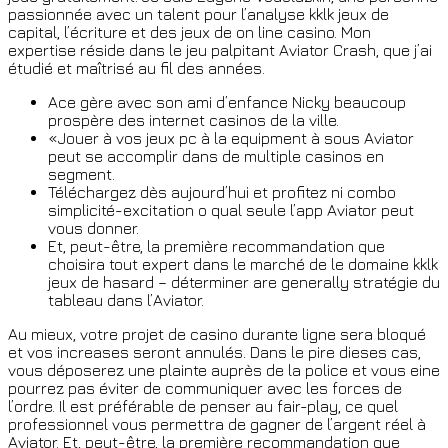
passionnée avec un talent pour l’analyse kklk jeux de
capital, l’écriture et des jeux de on line casino. Mon
expertise réside dans le jeu palpitant Aviator Crash, que j’ai
étudié et maîtrisé au fil des années.
Ace gère avec son ami d’enfance Nicky beaucoup
prospère des internet casinos de la ville.
«Jouer à vos jeux pc à la equipment à sous Aviator
peut se accomplir dans de multiple casinos en
segment.
Téléchargez dès aujourd’hui et profitez ni combo
simplicité-excitation o qual seule l’app Aviator peut
vous donner.
Et, peut-être, la première recommandation que
choisira tout expert dans le marché de le domaine kklk
jeux de hasard – déterminer are generally stratégie du
tableau dans l’Aviator.
Au mieux, votre projet de casino durante ligne sera bloqué
et vos increases seront annulés. Dans le pire dieses cas,
vous déposerez une plainte auprès de la police et vous eine
pourrez pas éviter de communiquer avec les forces de
l’ordre. Il est préférable de penser au fair-play, ce quel
professionnel vous permettra de gagner de l’argent réel à
Aviator. Et, peut-être, la première recommandation que