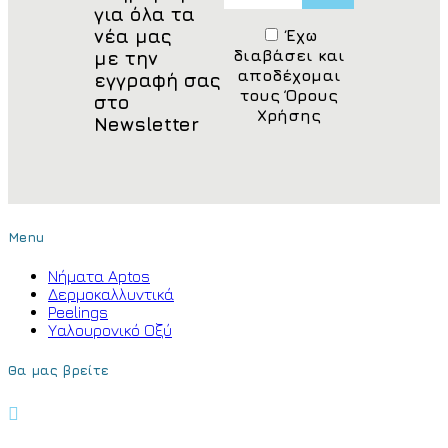
για όλα τα
νέα μας
Έχω
διαβάσει και
με την
αποδέχομαι
εγγραφή σας
τους Όρους
στο
Χρήσης
Newsletter
Menu
Νήματα Aptos
Δερμοκαλλυντικά
Peelings
Υαλουρονικό Οξύ
Θα μας βρείτε