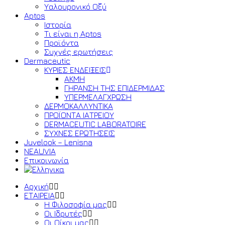
Υαλουρονικό Οξύ
Aptos
Ιστορία
Τι είναι η Aptos
Προϊόντα
Συχνές ερωτήσεις
Dermaceutic
ΚΥΡΙΕΣ ΕΝΔΕΙΞΕΙΣ
ΑΚΜΗ
ΓΗΡΑΝΣΗ ΤΗΣ ΕΠΙΔΕΡΜΙΔΑΣ
ΥΠΕΡΜΕΛΑΓΧΡΩΣΗ
ΔΕΡΜΟΚΑΛΛΥΝΤΙΚΑ
ΠΡΟΪΟΝΤΑ ΙΑΤΡΕΙΟΥ
DERMACEUTIC LABORATOIRE
ΣΥΧΝΕΣ ΕΡΩΤΗΣΕΙΣ
Juvelook – Lenisna
NEAUVIA
Επικοινωνία
Αρχική
ΕΤΑΙΡΕΙΑ
Η Φιλοσοφία μας
Οι Ιδρυτές
Οι Οίκοι μας