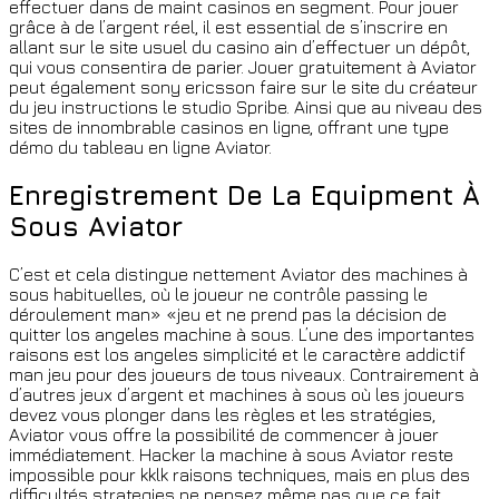
effectuer dans de maint casinos en segment. Pour jouer
grâce à de l’argent réel, il est essential de s’inscrire en
allant sur le site usuel du casino ain d’effectuer un dépôt,
qui vous consentira de parier. Jouer gratuitement à Aviator
peut également sony ericsson faire sur le site du créateur
du jeu instructions le studio Spribe. Ainsi que au niveau des
sites de innombrable casinos en ligne, offrant une type
démo du tableau en ligne Aviator.
Enregistrement De La Equipment À
Sous Aviator
C’est et cela distingue nettement Aviator des machines à
sous habituelles, où le joueur ne contrôle passing le
déroulement man» «jeu et ne prend pas la décision de
quitter los angeles machine à sous. L’une des importantes
raisons est los angeles simplicité et le caractère addictif
man jeu pour des joueurs de tous niveaux. Contrairement à
d’autres jeux d’argent et machines à sous où les joueurs
devez vous plonger dans les règles et les stratégies,
Aviator vous offre la possibilité de commencer à jouer
immédiatement. Hacker la machine à sous Aviator reste
impossible pour kklk raisons techniques, mais en plus des
difficultés strategies ne pensez même pas que ce fait