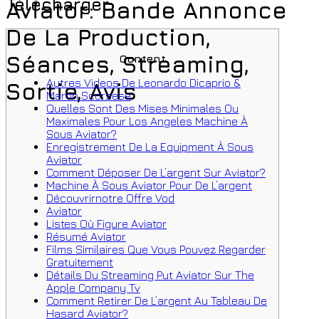
Télécharger
Aviator: Bande Annonce
De La Production,
Séances, Streaming,
Content
Autres Videos De Leonardo Dicaprio &
Sortie, Avis
Martin Scorsese
Quelles Sont Des Mises Minimales Ou
Maximales Pour Los Angeles Machine À
Sous Aviator?
Enregistrement De La Equipment À Sous
Aviator
Comment Déposer De L’argent Sur Aviator?
Machine À Sous Aviator Pour De L’argent
Découvrirnotre Offre Vod
Aviator
Listes Où Figure Aviator
Résumé Aviator
Films Similaires Que Vous Pouvez Regarder
Gratuitement
Détails Du Streaming Put Aviator Sur The
Apple Company Tv
Comment Retirer De L’argent Au Tableau De
Hasard Aviator?