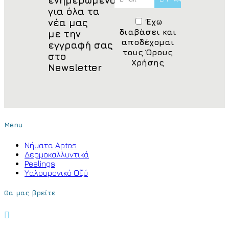
Casino Sitelerinin Adresi
για όλα τα
νέα μας
Έχω
2025 En Iyi Ve En
διαβάσει και
με την
Güvenilir Canlı Online
αποδέχομαι
εγγραφή σας
τους Όρους
στο
Casinolar
Χρήσης
Newsletter
Menu
Νήματα Aptos
Δερμοκαλλυντικά
Peelings
Υαλουρονικό Οξύ
Θα μας βρείτε