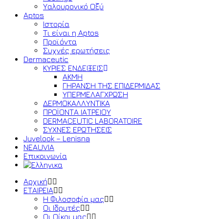
Υαλουρονικό Οξύ
Aptos
Ιστορία
Τι είναι η Aptos
Προϊόντα
Συχνές ερωτήσεις
Dermaceutic
ΚΥΡΙΕΣ ΕΝΔΕΙΞΕΙΣ
ΑΚΜΗ
ΓΗΡΑΝΣΗ ΤΗΣ ΕΠΙΔΕΡΜΙΔΑΣ
ΥΠΕΡΜΕΛΑΓΧΡΩΣΗ
ΔΕΡΜΟΚΑΛΛΥΝΤΙΚΑ
ΠΡΟΪΟΝΤΑ ΙΑΤΡΕΙΟΥ
DERMACEUTIC LABORATOIRE
ΣΥΧΝΕΣ ΕΡΩΤΗΣΕΙΣ
Juvelook – Lenisna
NEAUVIA
Επικοινωνία
Αρχική
ΕΤΑΙΡΕΙΑ
Η Φιλοσοφία μας
Οι Ιδρυτές
Οι Οίκοι μας