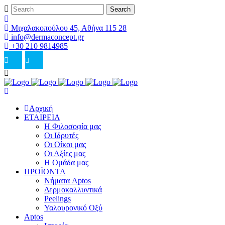
Μιχαλακοπούλου 45, Αθήνα 115 28
info@dermaconcept.gr
+30 210 9814985
Αρχική
ΕΤΑΙΡΕΙΑ
Η Φιλοσοφία μας
Οι Ιδρυτές
Οι Οίκοι μας
Οι Αξίες μας
Η Ομάδα μας
ΠΡΟΪΟΝΤΑ
Νήματα Aptos
Δερμοκαλλυντικά
Peelings
Υαλουρονικό Οξύ
Aptos