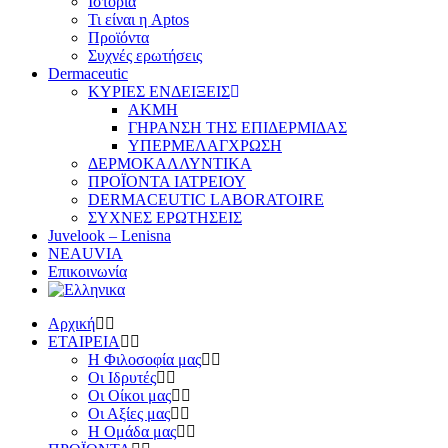
Ιστορία
Τι είναι η Aptos
Προϊόντα
Συχνές ερωτήσεις
Dermaceutic
ΚΥΡΙΕΣ ΕΝΔΕΙΞΕΙΣ
ΑΚΜΗ
ΓΗΡΑΝΣΗ ΤΗΣ ΕΠΙΔΕΡΜΙΔΑΣ
ΥΠΕΡΜΕΛΑΓΧΡΩΣΗ
ΔΕΡΜΟΚΑΛΛΥΝΤΙΚΑ
ΠΡΟΪΟΝΤΑ ΙΑΤΡΕΙΟΥ
DERMACEUTIC LABORATOIRE
ΣΥΧΝΕΣ ΕΡΩΤΗΣΕΙΣ
Juvelook – Lenisna
NEAUVIA
Επικοινωνία
Αρχική
ΕΤΑΙΡΕΙΑ
Η Φιλοσοφία μας
Οι Ιδρυτές
Οι Οίκοι μας
Οι Αξίες μας
Η Ομάδα μας