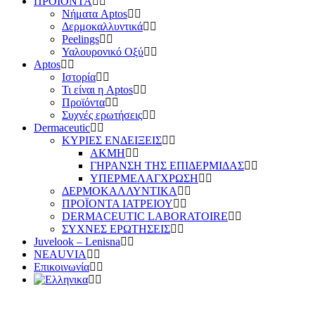
ΠΡΟΪΟΝΤΑ
Νήματα Aptos
Δερμοκαλλυντικά
Peelings
Υαλουρονικό Οξύ
Aptos
Ιστορία
Τι είναι η Aptos
Προϊόντα
Συχνές ερωτήσεις
Dermaceutic
ΚΥΡΙΕΣ ΕΝΔΕΙΞΕΙΣ
ΑΚΜΗ
ΓΗΡΑΝΣΗ ΤΗΣ ΕΠΙΔΕΡΜΙΔΑΣ
ΥΠΕΡΜΕΛΑΓΧΡΩΣΗ
ΔΕΡΜΟΚΑΛΛΥΝΤΙΚΑ
ΠΡΟΪΟΝΤΑ ΙΑΤΡΕΙΟΥ
DERMACEUTIC LABORATOIRE
ΣΥΧΝΕΣ ΕΡΩΤΗΣΕΙΣ
Juvelook – Lenisna
NEAUVIA
Επικοινωνία