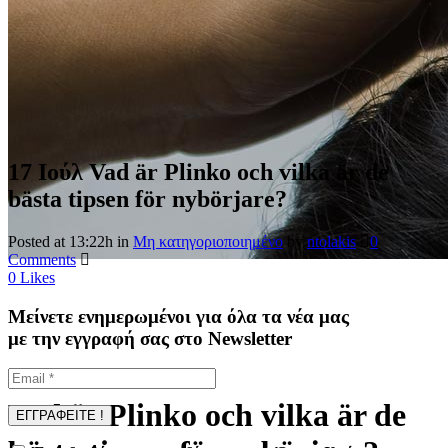
17 Ιούλ
Vad är Plinko och vilka är de
bästa tipsen för nybörjare?
Posted at 13:22h
in
Μη κατηγοριοποιημένο
by
ntolakis
0
Comments
0
Likes
Μείνετε ενημερωμένοι για όλα τα νέα μας
με την εγγραφή σας στο Newsletter
Vad är Plinko och vilka är de