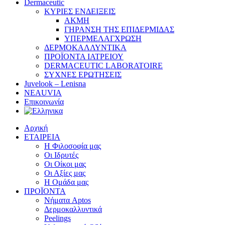
Dermaceutic
ΚΥΡΙΕΣ ΕΝΔΕΙΞΕΙΣ
ΑΚΜΗ
ΓΗΡΑΝΣΗ ΤΗΣ ΕΠΙΔΕΡΜΙΔΑΣ
ΥΠΕΡΜΕΛΑΓΧΡΩΣΗ
ΔΕΡΜΟΚΑΛΛΥΝΤΙΚΑ
ΠΡΟΪΟΝΤΑ ΙΑΤΡΕΙΟΥ
DERMACEUTIC LABORATOIRE
ΣΥΧΝΕΣ ΕΡΩΤΗΣΕΙΣ
Juvelook – Lenisna
NEAUVIA
Επικοινωνία
Αρχική
ΕΤΑΙΡΕΙΑ
Η Φιλοσοφία μας
Οι Ιδρυτές
Οι Οίκοι μας
Οι Αξίες μας
Η Ομάδα μας
ΠΡΟΪΟΝΤΑ
Νήματα Aptos
Δερμοκαλλυντικά
Peelings