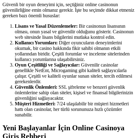
Güvenli bir oyun deneyimi için, seçtiğiniz online casinonun
güvenilirliğine emin olmanız gerekir. İşte bu seçimde dikkat etmeniz
gereken bazı önemli hususlar:
Lisans ve Yasal Düzenlemeler:
Bir casinonun lisansının
olması, onun yasal ve güvenilir olduğunu gösterir. Casinonun
web sitesinde lisans bilgilerini mutlaka kontrol edin.
Kullanıcı Yorumları:
Diğer oyuncuların deneyimlerini
okumak, bir casino hakkında fikir sahibi olmanın etkili
yollarından biridir. Çeşitli forumlar ve inceleme sitelerinden
kullanıcı yorumlarına ulaşabilirsiniz.
Oyun Çeşitliliği ve Sağlayıcılar:
Güvenilir casinolar
genellikle NetEnt, Microgaming gibi kaliteli sağlayıcılarla
çalışır. Çeşitli ve kaliteli oyunlar sunan siteler, tercih edilmesi
gerekenlerdir.
Güvenlik Önlemleri:
SSL şifreleme ve benzeri güvenlik
önlemlerine sahip olan siteler, kişisel ve finansal bilgilerinizin
güvenliğini sağlayacaktır.
Müşteri Hizmetleri:
7/24 ulaşılabilir bir müşteri hizmetleri
hattı olan casinolar, her türlü sorununuza hızlı çözümler
sunabilir.
Yeni Başlayanlar İçin Online Casinoya
Giriş Rehberi