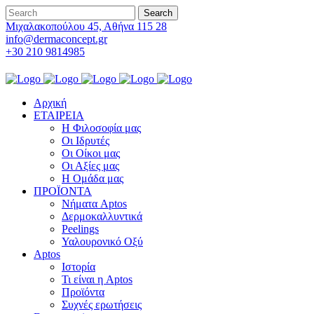
Μιχαλακοπούλου 45, Αθήνα 115 28
info@dermaconcept.gr
+30 210 9814985
Αρχική
ΕΤΑΙΡΕΙΑ
Η Φιλοσοφία μας
Οι Ιδρυτές
Οι Οίκοι μας
Οι Αξίες μας
Η Ομάδα μας
ΠΡΟΪΟΝΤΑ
Νήματα Aptos
Δερμοκαλλυντικά
Peelings
Υαλουρονικό Οξύ
Aptos
Ιστορία
Τι είναι η Aptos
Προϊόντα
Συχνές ερωτήσεις