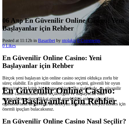
06 Απρ
En Güvenilir Online Casino: Yeni
Başlayanlar için Rehber
Posted at 11:12h
in
Basaribet
by
ntolakis
0 Comments
0
Likes
En Güvenilir Online Casino: Yeni
Başlayanlar için Rehber
Birçok yeni başlayan için online casino seçimi oldukça zorlu bir
süreç olabilir. En güvenilir online casino seçimi, güvenli bir oyun
En Güvenilir Online Casino:
deneyimi için kritik bir öneme sahiptir. Bu makalede, en güvenilir
online casinolarının nasıl seçileceğini ve başlayacak olan
Yeni Başlayanlar için Rehber
oyuncuların nelere dikkat etmesi gerektiğini anlatacağız. Hem
eğlenceli hem de güvenli bir deneyim elde etmek isteyen herkes için
önemli ipuçları bulacaksınız.
En Güvenilir Online Casino Nasıl Seçilir?