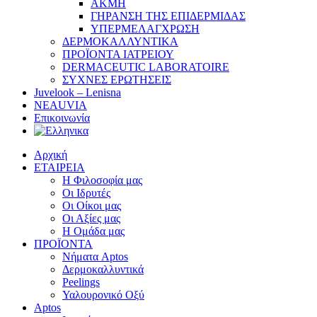
ΑΚΜΗ
ΓΗΡΑΝΣΗ ΤΗΣ ΕΠΙΔΕΡΜΙΔΑΣ
ΥΠΕΡΜΕΛΑΓΧΡΩΣΗ
ΔΕΡΜΟΚΑΛΛΥΝΤΙΚΑ
ΠΡΟΪΟΝΤΑ ΙΑΤΡΕΙΟΥ
DERMACEUTIC LABORATOIRE
ΣΥΧΝΕΣ ΕΡΩΤΗΣΕΙΣ
Juvelook – Lenisna
NEAUVIA
Επικοινωνία
Αρχική
ΕΤΑΙΡΕΙΑ
Η Φιλοσοφία μας
Οι Ιδρυτές
Οι Οίκοι μας
Οι Αξίες μας
Η Ομάδα μας
ΠΡΟΪΟΝΤΑ
Νήματα Aptos
Δερμοκαλλυντικά
Peelings
Υαλουρονικό Οξύ
Aptos