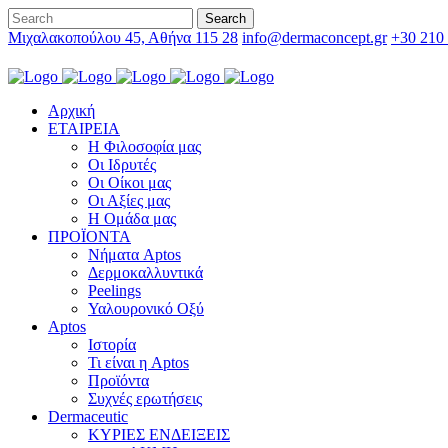
Μιχαλακοπούλου 45, Αθήνα 115 28
info@dermaconcept.gr
+30 210
Αρχική
ΕΤΑΙΡΕΙΑ
Η Φιλοσοφία μας
Οι Ιδρυτές
Οι Οίκοι μας
Οι Αξίες μας
Η Ομάδα μας
ΠΡΟΪΟΝΤΑ
Νήματα Aptos
Δερμοκαλλυντικά
Peelings
Υαλουρονικό Οξύ
Aptos
Ιστορία
Τι είναι η Aptos
Προϊόντα
Συχνές ερωτήσεις
Dermaceutic
ΚΥΡΙΕΣ ΕΝΔΕΙΞΕΙΣ