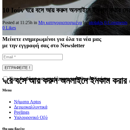
10 Ιούν
ঘরে বসে আয় করুন অনলাইনে ইনকাম করার স
Posted at 11:25h
in
Μη κατηγοριοποιημένο
by
ntolakis
0 Comments
0
Likes
Μείνετε ενημερωμένοι για όλα τα νέα μας
με την εγγραφή σας στο Newsletter
ঘরে বসে আয় করুন অনলাইনে ইনকাম করা
Έχω διαβάσει και αποδέχομαι τους Όρους Χρήσης
Menu
Νήματα Aptos
Δερμοκαλλυντικά
Peelings
Υαλουρονικό Οξύ
Θα μας βρείτε