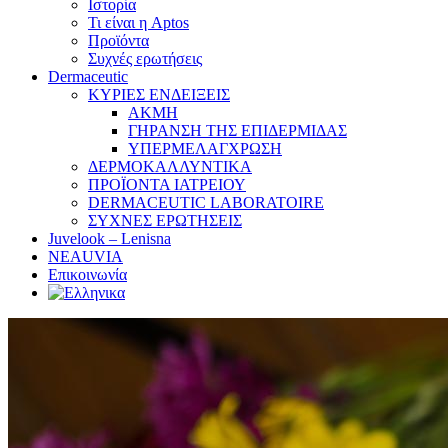
Ιστορία
Τι είναι η Aptos
Προϊόντα
Συχνές ερωτήσεις
Dermaceutic
ΚΥΡΙΕΣ ΕΝΔΕΙΞΕΙΣ
ΑΚΜΗ
ΓΗΡΑΝΣΗ ΤΗΣ ΕΠΙΔΕΡΜΙΔΑΣ
ΥΠΕΡΜΕΛΑΓΧΡΩΣΗ
ΔΕΡΜΟΚΑΛΛΥΝΤΙΚΑ
ΠΡΟΪΟΝΤΑ ΙΑΤΡΕΙΟΥ
DERMACEUTIC LABORATOIRE
ΣΥΧΝΕΣ ΕΡΩΤΗΣΕΙΣ
Juvelook – Lenisna
NEAUVIA
Επικοινωνία