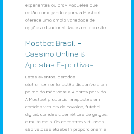
experientes ou pra» «aqueles que
estão começando agora, a Mostbet
oferece uma ampla variedade de
opções e funcionalidades em seu site.
Mostbet Brasil –
Cassino Online &
Apostas Esportivas
Estes eventos, gerados
eletronicamente, estão disponíveis em
palma da mão vinte e 4 horas por vida.
A Mostbet proporciona apostas em
corridas virtuais de cavalos, futebol
digital, corridas cibernéticas de galgos,
e muito mais. Os encontros virtuosos
são velozes elizabeth proporcionam a