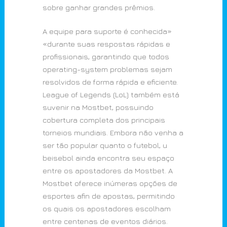
sobre ganhar grandes prêmios.
A equipe para suporte é conhecida»
«durante suas respostas rápidas e
profissionais, garantindo que todos
operating-system problemas sejam
resolvidos de forma rápida e eficiente.
League of Legends (LoL) também está
suvenir na Mostbet, possuindo
cobertura completa dos principais
torneios mundiais. Embora não venha a
ser tão popular quanto o futebol, u
beisebol ainda encontra seu espaço
entre os apostadores da Mostbet. A
Mostbet oferece inúmeras opções de
esportes afin de apostas, permitindo
os quais os apostadores escolham
entre centenas de eventos diários.