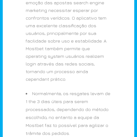
emoção das apostas search engine
marketing necessitar esperar por
confrontos verídicos. O aplicativo tem
uma excelente classificação dos
usuários, principalmente por sua
facilidade sobre uso e estabilidade. A
Mostbet também permite que
operating system usuários realizem
login através das redes sociais,
tornando um processo ainda
cependant prático.
Normalmente, os resgates levam de
1 the 3 dias úteis para serem
processados, dependendo do método
escolhido, no entanto a equipe da
Mostbet faz to possível para agilizar o
trâmite dos pedidos.