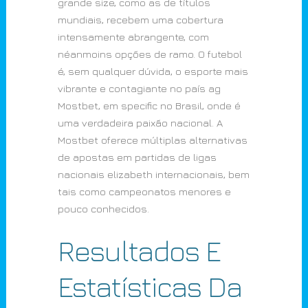
grande size, como as de títulos
mundiais, recebem uma cobertura
intensamente abrangente, com
néanmoins opções de ramo. O futebol
é, sem qualquer dúvida, o esporte mais
vibrante e contagiante no país ag
Mostbet, em specific no Brasil, onde é
uma verdadeira paixão nacional. A
Mostbet oferece múltiplas alternativas
de apostas em partidas de ligas
nacionais elizabeth internacionais, bem
tais como campeonatos menores e
pouco conhecidos.
Resultados E
Estatísticas Da