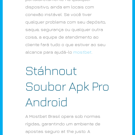
dispositivo, ainda em locais com
conexão instável. Se você tiver
qualquer problema com seu depósito,
saque, segurança ou qualquer outra
coisa, a equipe de atendimento ao
cliente fará tudo o que estiver ao seu
alcance para ajudá-lo
mostbet
.
Stáhnout
Soubor Apk Pro
Android
A Mostbet Brasil opera sob normas
rígidas, garantindo um ambiente de
apostas seguro at the justo. A