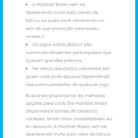
A Mostbet Brasil vem se
destacando muito pelo canon de
bônus os quais está oferecendo no
ano de sua promoção para boas-
vindas.»
Os jogos sobre jackpot são
sobretudo atraentes para aqueles que
buscam grandes prêmios.
Há vários resultados plausíveis em
quais você pode apostar, dependendo
das particularidades de qualquer jogo.
Buscando proporcionar as melhores
opções para você, the Mostbet Brasil
disponibiliza formas de cadastro
variadas, tendo cinco possibilidades ao
en absoluto. A Mostbet Brasil vem se
destacando muito pelo valor de bônus