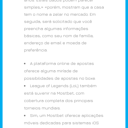
simples,» «porém, mostram que a casa
tem o nome a zelar no mercado. Em
seguida, será solicitado que você
preencha algumas informações
básicas, como seu nom de famille,
endereço de email e moeda de
preferência.
A plataforma online de apostas
oferece alguma miríade de
possibilidades de apostas no boxe.
League of Legends (LoL) também
está suvenir na Mostbet, com
cobertura completa dos principais
torneios mundiais.
Sim, um Mostbet oferece aplicações
móveis dedicadas para sistemas iOS