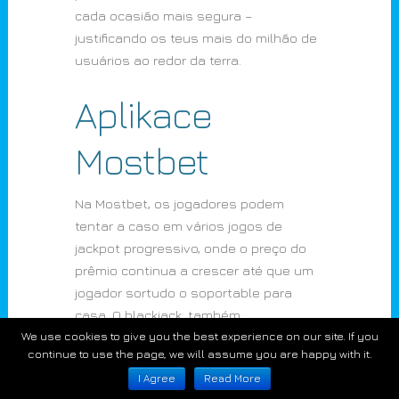
cada ocasião mais segura –
justificando os teus mais do milhão de
usuários ao redor da terra.
Aplikace
Mostbet
Na Mostbet, os jogadores podem
tentar a caso em vários jogos de
jackpot progressivo, onde o preço do
prêmio continua a crescer até que um
jogador sortudo o soportable para
casa. O blackjack, também
We use cookies to give you the best experience on our site. If you
popularizado como 21, é» «1 dos jogos
continue to use the page, we will assume you are happy with it.
para cartas mais amados pelos
I Agree
Read More
apostadores. O objetivo é alcançar 21