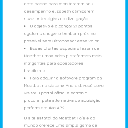
detalhados para monitorarem seu
desempenho elizabeth otimizarem
suas estratégias de divulgação.
O objetivo é alcançar 21 pontos
systems chegar o também próximo
possível sem ultrapassar esse valor.
Essas ofertas especiais fazem da
Mostbet uma» «das plataformas mais
intrigantes para apostadores
brasileiros.
Para adquirir o software program da
Mostbet no sistema Android, você deve
visitar u portal oficial electronic
procurar pela alternativa de aquisição
perform arquivo APK.
O site estatal da Mostbet País e do
mundo oferece uma ampla gama de