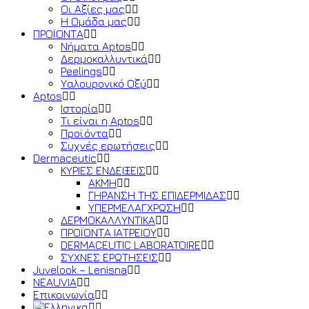
Οι Αξίες μας
Η Ομάδα μας
ΠΡΟΪΟΝΤΑ
Νήματα Aptos
Δερμοκαλλυντικά
Peelings
Υαλουρονικό Οξύ
Aptos
Ιστορία
Τι είναι η Aptos
Προϊόντα
Συχνές ερωτήσεις
Dermaceutic
ΚΥΡΙΕΣ ΕΝΔΕΙΞΕΙΣ
ΑΚΜΗ
ΓΗΡΑΝΣΗ ΤΗΣ ΕΠΙΔΕΡΜΙΔΑΣ
ΥΠΕΡΜΕΛΑΓΧΡΩΣΗ
ΔΕΡΜΟΚΑΛΛΥΝΤΙΚΑ
ΠΡΟΪΟΝΤΑ ΙΑΤΡΕΙΟΥ
DERMACEUTIC LABORATOIRE
ΣΥΧΝΕΣ ΕΡΩΤΗΣΕΙΣ
Juvelook – Lenisna
NEAUVIA
Επικοινωνία