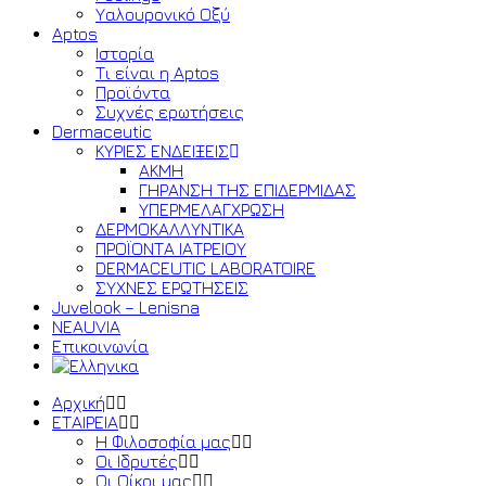
Υαλουρονικό Οξύ
Aptos
Ιστορία
Τι είναι η Aptos
Προϊόντα
Συχνές ερωτήσεις
Dermaceutic
ΚΥΡΙΕΣ ΕΝΔΕΙΞΕΙΣ
ΑΚΜΗ
ΓΗΡΑΝΣΗ ΤΗΣ ΕΠΙΔΕΡΜΙΔΑΣ
ΥΠΕΡΜΕΛΑΓΧΡΩΣΗ
ΔΕΡΜΟΚΑΛΛΥΝΤΙΚΑ
ΠΡΟΪΟΝΤΑ ΙΑΤΡΕΙΟΥ
DERMACEUTIC LABORATOIRE
ΣΥΧΝΕΣ ΕΡΩΤΗΣΕΙΣ
Juvelook – Lenisna
NEAUVIA
Επικοινωνία
Αρχική
ΕΤΑΙΡΕΙΑ
Η Φιλοσοφία μας
Οι Ιδρυτές
Οι Οίκοι μας