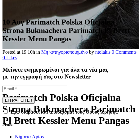
10 Αυγ
Parimatch Polska Oficjalna
Strona Bukmachera Parimatch Pl Brett
Kessler Menu Pangas
Posted at 19:10h
in
Μη κατηγοριοποιημένο
by
ntolakis
0 Comments
0
Likes
Μείνετε ενημερωμένοι για όλα τα νέα μας
με την εγγραφή σας στο Newsletter
Parimatch Polska Oficjalna
Strona Bukmachera Parimatch
Έχω διαβάσει και αποδέχομαι τους Όρους Χρήσης
Pl Brett Kessler Menu Pangas
Menu
Νήματα Aptos