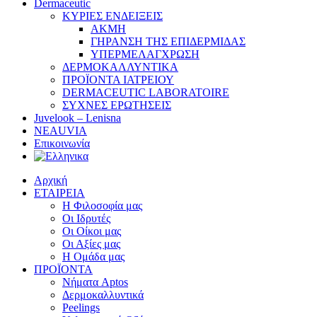
Dermaceutic
ΚΥΡΙΕΣ ΕΝΔΕΙΞΕΙΣ
ΑΚΜΗ
ΓΗΡΑΝΣΗ ΤΗΣ ΕΠΙΔΕΡΜΙΔΑΣ
ΥΠΕΡΜΕΛΑΓΧΡΩΣΗ
ΔΕΡΜΟΚΑΛΛΥΝΤΙΚΑ
ΠΡΟΪΟΝΤΑ ΙΑΤΡΕΙΟΥ
DERMACEUTIC LABORATOIRE
ΣΥΧΝΕΣ ΕΡΩΤΗΣΕΙΣ
Juvelook – Lenisna
NEAUVIA
Επικοινωνία
Αρχική
ΕΤΑΙΡΕΙΑ
Η Φιλοσοφία μας
Οι Ιδρυτές
Οι Οίκοι μας
Οι Αξίες μας
Η Ομάδα μας
ΠΡΟΪΟΝΤΑ
Νήματα Aptos
Δερμοκαλλυντικά
Peelings