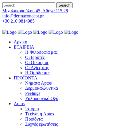
Μιχαλακοπούλου 45, Αθήνα 115 28
info@dermaconcept.gr
+30 210 9814985
Αρχική
ΕΤΑΙΡΕΙΑ
Η Φιλοσοφία μας
Οι Ιδρυτές
Οι Οίκοι μας
Οι Αξίες μας
Η Ομάδα μας
ΠΡΟΪΟΝΤΑ
Νήματα Aptos
Δερμοκαλλυντικά
Peelings
Υαλουρονικό Οξύ
Aptos
Ιστορία
Τι είναι η Aptos
Προϊόντα
Συχνές ερωτήσεις