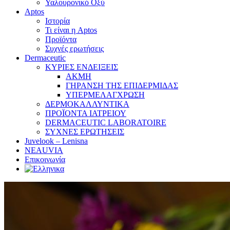
Υαλουρονικό Οξύ
Aptos
Ιστορία
Τι είναι η Aptos
Προϊόντα
Συχνές ερωτήσεις
Dermaceutic
ΚΥΡΙΕΣ ΕΝΔΕΙΞΕΙΣ
ΑΚΜΗ
ΓΗΡΑΝΣΗ ΤΗΣ ΕΠΙΔΕΡΜΙΔΑΣ
ΥΠΕΡΜΕΛΑΓΧΡΩΣΗ
ΔΕΡΜΟΚΑΛΛΥΝΤΙΚΑ
ΠΡΟΪΟΝΤΑ ΙΑΤΡΕΙΟΥ
DERMACEUTIC LABORATOIRE
ΣΥΧΝΕΣ ΕΡΩΤΗΣΕΙΣ
Juvelook – Lenisna
NEAUVIA
Επικοινωνία