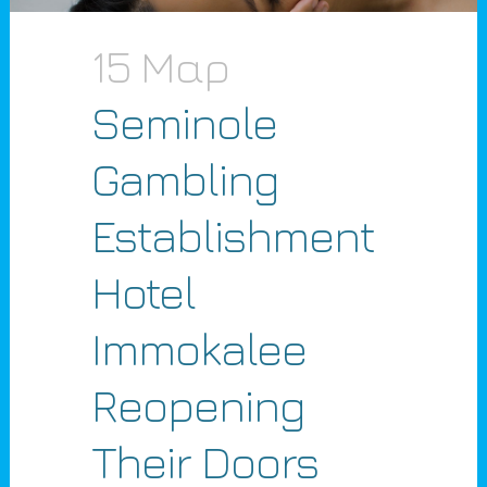
15 Μαρ
Seminole
Gambling
Establishment
Hotel
Immokalee
Reopening
Their Doors