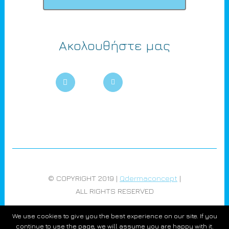
Ακολουθήστε μας
© COPYRIGHT 2019 |
Qdermaconcept
|
ALL RIGHTS RESERVED
We use cookies to give you the best experience on our site. If you
continue to use the page, we will assume you are happy with it.
DEVELOPED BY
DIGITAL4U