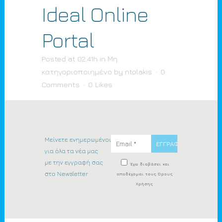
Ideal Online
Portal
Posted at 02:41h
in
Μη
κατηγοριοποιημένο
by
ntolakis
0
Comments
0
Likes
Μείνετε ενημερωμένοι
για όλα τα νέα μας
με την εγγραφή σας
Έχω διαβάσει και
στο Newsletter
αποδέχομαι τους Όρους
Χρήσης