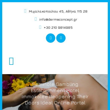
Μιχαλακοπούλου 45, Αθήνα 115 28
info@dermaconcept.gr
+30 210 9814985
Seminole Gambling
Establishment Hotel
Immokalee Reopening Their
Doors Ideal Online Portal