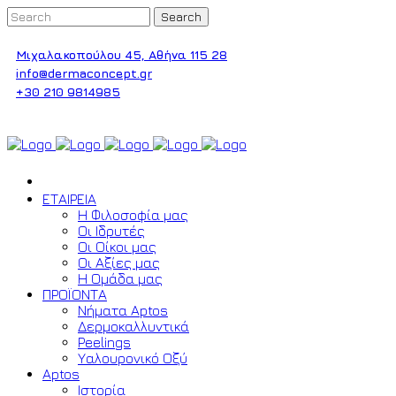
Μιχαλακοπούλου 45, Αθήνα 115 28
info@dermaconcept.gr
+30 210 9814985
ΕΤΑΙΡΕΙΑ
Η Φιλοσοφία μας
Οι Ιδρυτές
Οι Οίκοι μας
Οι Αξίες μας
Η Ομάδα μας
ΠΡΟΪΟΝΤΑ
Νήματα Aptos
Δερμοκαλλυντικά
Peelings
Υαλουρονικό Οξύ
Aptos
Ιστορία