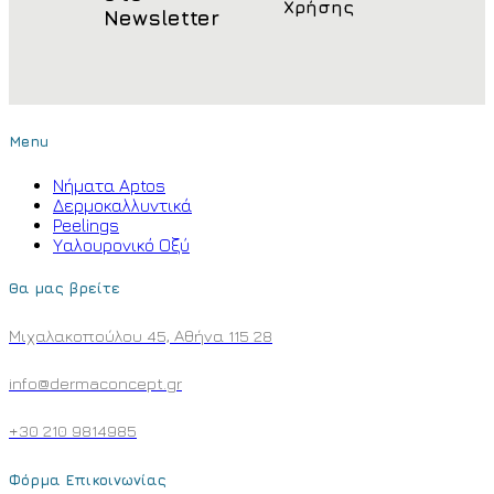
Χρήσης
Newsletter
Menu
Νήματα Aptos
Δερμοκαλλυντικά
Peelings
Υαλουρονικό Οξύ
Θα μας βρείτε
Μιχαλακοπούλου 45, Αθήνα 115 28
info@dermaconcept.gr
+30 210 9814985
Φόρμα Επικοινωνίας