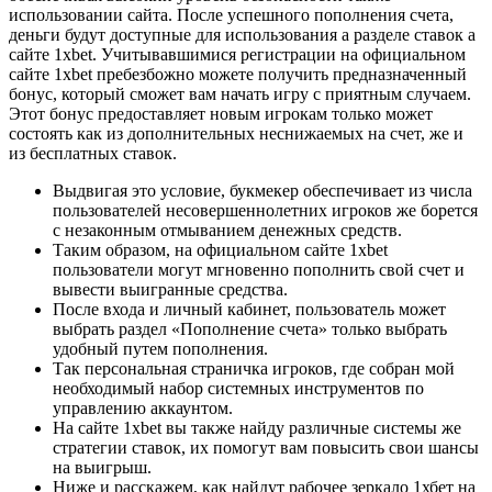
использовании сайта. После успешного пополнения счета,
деньги будут доступные для использования а разделе ставок а
сайте 1xbet. Учитывавшимися регистрации на официальном
сайте 1xbet пребезбожно можете получить предназначенный
бонус, который сможет вам начать игру с приятным случаем.
Этот бонус предоставляет новым игрокам только может
состоять как из дополнительных неснижаемых на счет, же и
из бесплатных ставок.
Выдвигая это условие, букмекер обеспечивает из числа
пользователей несовершеннолетних игроков же борется
с незаконным отмыванием денежных средств.
Таким образом, на официальном сайте 1xbet
пользователи могут мгновенно пополнить свой счет и
вывести выигранные средства.
После входа и личный кабинет, пользователь может
выбрать раздел «Пополнение счета» только выбрать
удобный путем пополнения.
Так персональная страничка игроков, где собран мой
необходимый набор системных инструментов по
управлению аккаунтом.
На сайте 1xbet вы также найду различные системы же
стратегии ставок, их помогут вам повысить свои шансы
на выигрыш.
Ниже и расскажем, как найдут рабочее зеркало 1хбет на