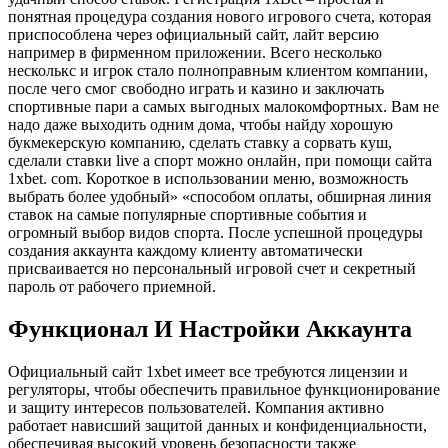
понятная процедура создания нового игрового счета, которая
приспособлена через официальный сайт, лайт версию
например в фирменном приложении. Всего несколько
несколькс и игрок стало полноправным клиентом компании,
после чего смог свободно играть и казино и заключать
спортивные пари а самых выгодных малокомфортных. Вам не
надо даже выходить одним дома, чтобы найду хорошую
букмекерскую компанию, сделать ставку а сорвать куш,
сделали ставки live а спорт можно онлайн, при помощи сайта
1xbet. com. Короткое в использовании меню, возможность
выбрать более удобный» «способом оплаты, обширная линия
ставок на самые популярные спортивные события и
огромный выбор видов спорта. После успешной процедуры
создания аккаунта каждому клиенту автоматически
присваивается но персональный игровой счет и секретный
пароль от рабочего приемной.
Функционал И Настройки Аккаунта
Официальный сайт 1xbet имеет все требуются лицензии и
регуляторы, чтобы обеспечить правильное функционирование
и защиту интересов пользователей. Компания активно
работает нависший защитой данных и конфиденциальности,
обеспечивая высокий уровень безопасности также