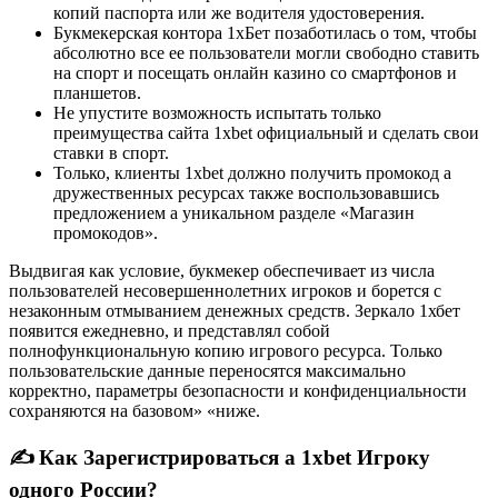
копий паспорта или же водителя удостоверения.
Букмекерская контора 1хБет позаботилась о том, чтобы
абсолютно все ее пользователи могли свободно ставить
на спорт и посещать онлайн казино со смартфонов и
планшетов.
Не упустите возможность испытать только
преимущества сайта 1xbet официальный и сделать свои
ставки в спорт.
Только, клиенты 1xbet должно получить промокод а
дружественных ресурсах также воспользовавшись
предложением а уникальном разделе «Магазин
промокодов».
Выдвигая как условие, букмекер обеспечивает из числа
пользователей несовершеннолетних игроков и борется с
незаконным отмыванием денежных средств. Зеркало 1хбет
появится ежедневно, и представлял собой
полнофункциональную копию игрового ресурса. Только
пользовательские данные переносятся максимально
корректно, параметры безопасности и конфиденциальности
сохраняются на базовом» «ниже.
✍️ Как Зарегистрироваться а 1xbet Игроку
одного России?