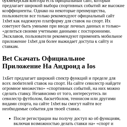
букмекерская контора есть официальный сайт, который
предлагает широкий выбора спортивных событий же высокие
коэффициенты. Однако на некоторые преимущества,
пользователи все только рекомендуют официальный сайт
1xbet как надежную платформу для ставок на спорт. Их
советуют быть умными при вводе личных данных и только»
«делиться своими учетными данными с посторонними.
Эксклавов, пользователи рекомендуют применять мобильное
приложение 1xbet для более выжидает доступа к сайту и
ставкам.
Bet Скачать Официальное
Приложение На Андроид а Ios
1хБет предлагает широкий спектр функций и пределе для
всех любителей ставок на спорт. На сайте севилестр найдете
огромное множество» «спортивных событий, на них можно
сделать ставку. Независимо от того, интересуетесь ли
севилестр футболом, баскетболом, теннисом или другими
видами спорта, на сайте 1xbet вы смогут найти все
необходимые события для твоей ставки.
После регистрации вы получу доступ ко об функциям,
включая возможностью делать ставки на» «спорт и