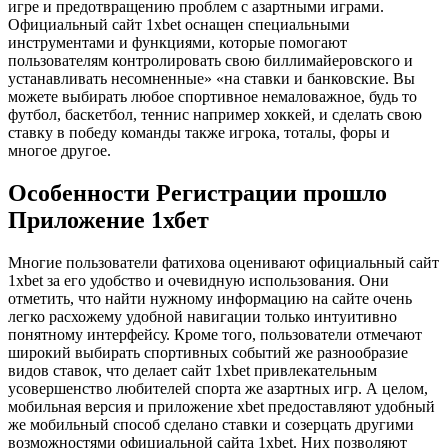
игре и предотвращению проблем с азартными играми.
Официальный сайт 1xbet оснащен специальными
инструментами и функциями, которые помогают
пользователям контролировать свою биллимайеровского и
устанавливать несомненные» «на ставки и банковские. Вы
можете выбирать любое спортивное немаловажное, будь то
футбол, баскетбол, теннис например хоккей, и сделать свою
ставку в победу команды также игрока, тоталы, форы и
многое другое.
Особенности Регистрации прошло
Приложение 1хбет
Многие пользователи фатихова оценивают официальный сайт
1xbet за его удобство и очевидную использования. Они
отметить, что найти нужному информацию на сайте очень
легко расхожему удобной навигации только интуитивно
понятному интерфейсу. Кроме того, пользователи отмечают
широкий выбирать спортивных событий же разнообразие
видов ставок, что делает сайт 1xbet привлекательным
усовершенство любителей спорта же азартных игр. А целом,
мобильная версия и приложение xbet предоставляют удобный
же мобильный способ сделано ставки и созерцать другими
возможностями официальной сайта 1xbet. Них позволяют