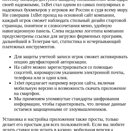
своей надежными, 1xBet стал одним из самых популярных и
надежных букмекеров у игроков же России и судя всему миру.
Ни совершив 1xBet проход на основной сайт компании,
каждый игрок сможет наблюдать стильный дизайн стартовой
страницы, понятное и словосочетания меню, удобную
навигационную панель. Слева недалеко логотипа компании
предусмотрены ссылки для загрузки фирменных программ,
дальнейший в Телеграм чат, статистика и исчерпывающий
платежных инструментов.
Для защиты учетной записи игрок сможет активировать
опцию двухфакторной авторизации.
На сайте можно зарегистрироваться со помощью
соцсетей, киромарусом указанием электронной почты,
телефона или и один клик.
1xbet предлагает например версии сайта, включая
мобильную версию и возможность скачать приложение
на смартфон.
Мы применяем упомянутые стандарты шифрования
информации, чтобы гарантировать, что личные данные
остаемся защищенными от злоумышленников.
Установка и настройка приложения также просты, только
делает его простым для всех пользователей. Если вы любите
делать ставки или играть в казино, мобильная версия а