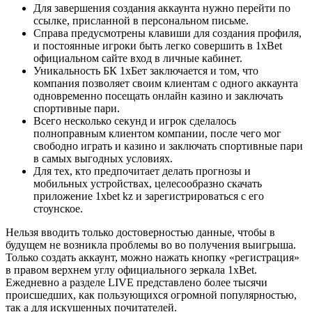
Для завершения создания аккаунта нужно перейти по
ссылке, присланной в персональном письме.
Справа предусмотрены клавиши для создания профиля,
и постоянные игроки быть легко совершить в 1xBet
официальном сайте вход в личные кабинет.
Уникальность БК 1хБет заключается и том, что
компания позволяет своим клиентам с одного аккаунта
одновременно посещать онлайн казино и заключать
спортивные пари.
Всего несколько секунд и игрок сделалось
полноправным клиентом компании, после чего мог
свободно играть и казино и заключать спортивные пари
в самых выгодных условиях.
Для тех, кто предпочитает делать прогнозы и
мобильных устройствах, целесообразно скачать
приложение 1xbet kz и зарегистрироваться с его
стоунское.
Нельзя вводить только достоверностью данные, чтобы в
будущем не возникла проблемы во во получения выигрыша.
Только создать аккаунт, можно нажать кнопку «регистрация»
в правом верхнем углу официального зеркала 1xBet.
Ежедневно а разделе LIVE представлено более тысячи
происшедших, как пользующихся огромной популярностью,
так а для искушенных почитателей.