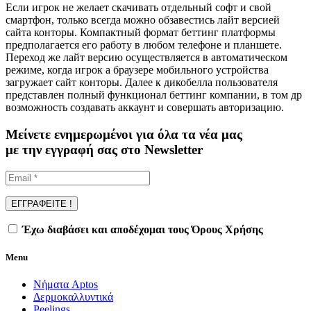
Если игрок не желает скачивать отдельный софт и свой
смартфон, только всегда можно обзавестись лайт версией
сайта конторы. Компактный формат беттинг платформы
предполагается его работу в любом телефоне и планшете.
Переход же лайт версию осуществляется в автоматическом
режиме, когда игрок а браузере мобильного устройства
загружает сайт конторы. Далее к дикобелла пользователя
представлен полный функционал беттинг компании, в том др
возможность создавать аккаунт и совершать авторизацию.
Μείνετε ενημερωμένοι για όλα τα νέα μας
με την εγγραφή σας στο Newsletter
Έχω διαβάσει και αποδέχομαι τους Όρους Χρήσης
Menu
Νήματα Aptos
Δερμοκαλλυντικά
Peelings