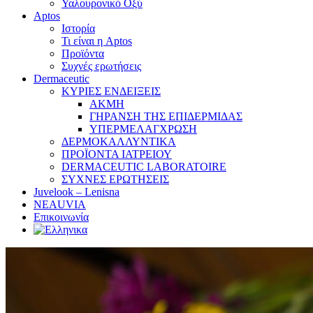
Υαλουρονικό Οξύ
Aptos
Ιστορία
Τι είναι η Aptos
Προϊόντα
Συχνές ερωτήσεις
Dermaceutic
ΚΥΡΙΕΣ ΕΝΔΕΙΞΕΙΣ
ΑΚΜΗ
ΓΗΡΑΝΣΗ ΤΗΣ ΕΠΙΔΕΡΜΙΔΑΣ
ΥΠΕΡΜΕΛΑΓΧΡΩΣΗ
ΔΕΡΜΟΚΑΛΛΥΝΤΙΚΑ
ΠΡΟΪΟΝΤΑ ΙΑΤΡΕΙΟΥ
DERMACEUTIC LABORATOIRE
ΣΥΧΝΕΣ ΕΡΩΤΗΣΕΙΣ
Juvelook – Lenisna
NEAUVIA
Επικοινωνία