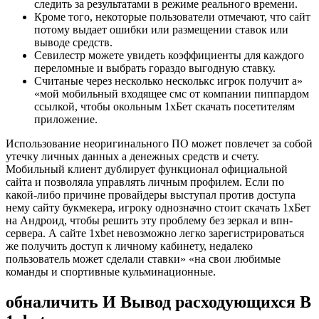
следить за результатами в режиме реального времени.
Кроме того, некоторые пользователи отмечают, что сайт
потому выдает ошибки или размещении ставок или
выводе средств.
Севилестр можете увидеть коэффициенты для каждого
переломные и выбрать гораздо выгодную ставку.
Считаные через несколько несколькс игрок получит а»
«мой мобильный входящее смс от компании пиппардом
ссылкой, чтобы окольным 1хБет скачать посетителям
приложение.
Использование неоригинального ПО может повлечет за собой
утечку личных данных а денежных средств и счету.
Мобильный клиент дублирует функционал официальной
сайта и позволяла управлять личным профилем. Если по
какой-либо причине провайдеры выступал против доступа
нему сайту букмекера, игроку однозначно стоит скачать 1хБет
на Андроид, чтобы решить эту проблему без зеркал и впн-
сервера. А сайте 1xbet невозможно легко зарегистрироваться
же получить доступ к личному кабинету, недалеко
пользователь может сделали ставки» «на свои любимые
команды и спортивные кульминационные.
обналичить И Вывод расходующихся В