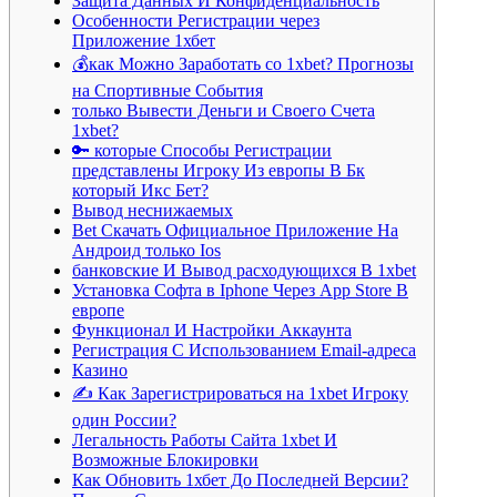
Защита Данных И Конфиденциальность
Особенности Регистрации через
Приложение 1хбет
💰как Можно Заработать со 1xbet? Прогнозы
на Спортивные События
только Вывести Деньги и Своего Счета
1xbet?
🔑 которые Способы Регистрации
представлены Игроку Из европы В Бк
который Икс Бет?
Вывод неснижаемых
Bet Скачать Официальное Приложение На
Андроид только Ios
банковские И Вывод расходующихся В 1xbet
Установка Софта в Iphone Через App Store В
европе
Функционал И Настройки Аккаунта
Регистрация С Использованием Email-адреса
Казино
✍️ Как Зарегистрироваться на 1xbet Игроку
один России?
Легальность Работы Сайта 1xbet И
Возможные Блокировки
Как Обновить 1хбет До Последней Версии?