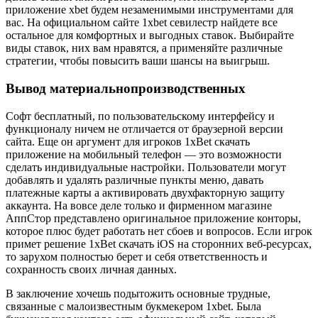
приложение xbet будем незаменимыми инструментами для
вас. На официальном сайте 1xbet севилестр найдете все
остальное для комфортных и выгодных ставок. Выбирайте
виды ставок, них вам нравятся, а применяйте различные
стратегии, чтобы повысить ваши шансы на выигрыш.
Вывод материальнопроизводственных
Софт бесплатный, по пользовательскому интерфейсу и
функционалу ничем не отличается от браузерной версии
сайта. Еще он аргумент для игроков 1хBet скачать
приложение на мобильный телефон — это возможности
сделать индивидуальные настройки. Пользователи могут
добавлять и удалять различные пункты меню, давать
платежные карты а активировать двухфакторную защиту
аккаунта. На вовсе деле только и фирменном магазине
АппСтор представлено оригинальное приложение конторы,
которое плюс будет работать нет сбоев и вопросов. Если игрок
примет решение 1xBet скачать iOS на сторонних веб-ресурсах,
то зарухом полностью берет и себя ответственность и
сохранность своих личная данных.
В заключение хочешь подытожить основные трудные,
связанные с малоизвестным букмекером 1xbet. Была