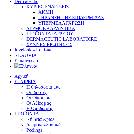
Dermaceutic
ΚΥΡΙΕΣ ΕΝΔΕΙΞΕΙΣ
ΑΚΜΗ
ΓΗΡΑΝΣΗ ΤΗΣ ΕΠΙΔΕΡΜΙΔΑΣ
ΥΠΕΡΜΕΛΑΓΧΡΩΣΗ
ΔΕΡΜΟΚΑΛΛΥΝΤΙΚΑ
ΠΡΟΪΟΝΤΑ ΙΑΤΡΕΙΟΥ
DERMACEUTIC LABORATOIRE
ΣΥΧΝΕΣ ΕΡΩΤΗΣΕΙΣ
Juvelook – Lenisna
NEAUVIA
Επικοινωνία
Αρχική
ΕΤΑΙΡΕΙΑ
Η Φιλοσοφία μας
Οι Ιδρυτές
Οι Οίκοι μας
Οι Αξίες μας
Η Ομάδα μας
ΠΡΟΪΟΝΤΑ
Νήματα Aptos
Δερμοκαλλυντικά
Peelings