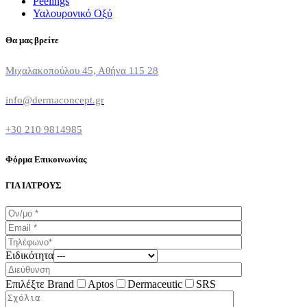
Peelings
Υαλουρονικό Οξύ
Θα μας βρείτε
Μιχαλακοπούλου 45, Αθήνα 115 28
info@dermaconcept.gr
+30 210 9814985
Φόρμα Επικοινωνίας
ΓΙΑ ΙΑΤΡΟΥΣ
Ειδικότητα
Επιλέξτε Brand
Aptos
Dermaceutic
SRS