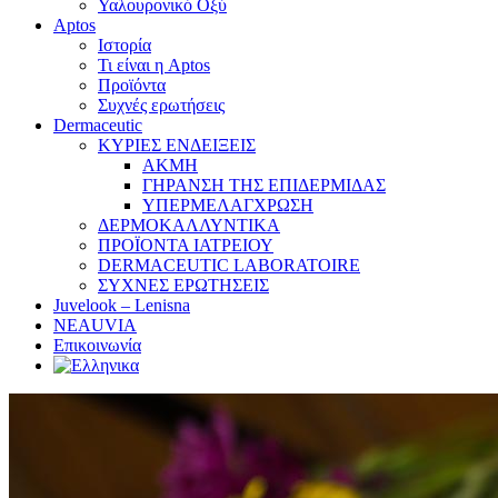
Υαλουρονικό Οξύ
Aptos
Ιστορία
Τι είναι η Aptos
Προϊόντα
Συχνές ερωτήσεις
Dermaceutic
ΚΥΡΙΕΣ ΕΝΔΕΙΞΕΙΣ
ΑΚΜΗ
ΓΗΡΑΝΣΗ ΤΗΣ ΕΠΙΔΕΡΜΙΔΑΣ
ΥΠΕΡΜΕΛΑΓΧΡΩΣΗ
ΔΕΡΜΟΚΑΛΛΥΝΤΙΚΑ
ΠΡΟΪΟΝΤΑ ΙΑΤΡΕΙΟΥ
DERMACEUTIC LABORATOIRE
ΣΥΧΝΕΣ ΕΡΩΤΗΣΕΙΣ
Juvelook – Lenisna
NEAUVIA
Επικοινωνία