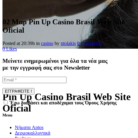
02 Μαρ
Pin Up Casino Brasil Web Site
Oficial
Posted at 20:39h
in
casino
by
ntolakis
0 Comments
0
Likes
Μείνετε ενημερωμένοι για όλα τα νέα μας
με την εγγραφή σας στο Newsletter
Pin Up Casino Brasil Web Site
Έχω διαβάσει και αποδέχομαι τους Όρους Χρήσης
Oficial
Menu
Νήματα Aptos
Δερμοκαλλυντικά