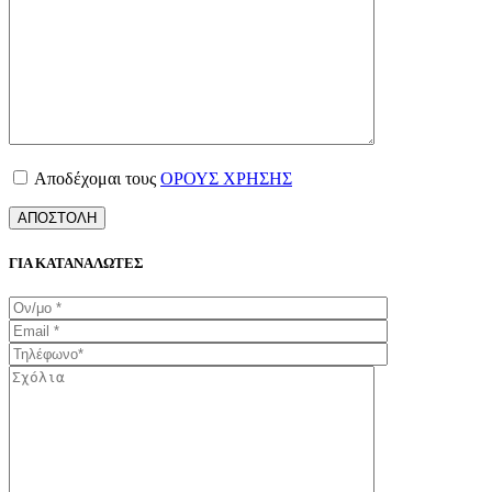
Αποδέχομαι τους
ΟΡΟΥΣ ΧΡΗΣΗΣ
ΓΙΑ ΚΑΤΑΝΑΛΩΤΕΣ