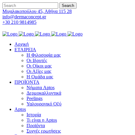
Μιχαλακοπούλου 45, Αθήνα 115 28
info@dermaconcept.gr
+30 210 9814985
Αρχική
ΕΤΑΙΡΕΙΑ
Η Φιλοσοφία μας
Οι Ιδρυτές
Οι Οίκοι μας
Οι Αξίες μας
Η Ομάδα μας
ΠΡΟΪΟΝΤΑ
Νήματα Aptos
Δερμοκαλλυντικά
Peelings
Υαλουρονικό Οξύ
Aptos
Ιστορία
Τι είναι η Aptos
Προϊόντα
Συχνές ερωτήσεις