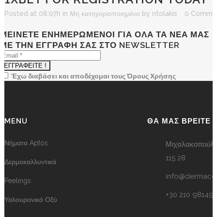
Posted at 08:07h
in
Μη κατηγοριοποιημένο
by
ntolakis
0 Comme
ΜΕΊΝΕΤΕ ΕΝΗΜΕΡΩΜΈΝΟΙ ΓΙΑ ΌΛΑ ΤΑ ΝΈΑ ΜΑΣ
ΜΕ ΤΗΝ ΕΓΓΡΑΦΉ ΣΑΣ ΣΤΟ NEWSLETTER
Έχω διαβάσει και αποδέχομαι τους Όρους Χρήσης
MENU
ΘΑ ΜΑΣ ΒΡΕΊΤΕ
Νήματα Aptos
Μιχαλακοπούλο
115 28
Δερμοκαλλυντικά
info@dermaco
Peelings
+30 210 98149
Υαλουρονικό Οξύ