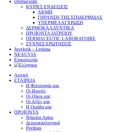
Dermaceutic
ΚΥΡΙΕΣ ΕΝΔΕΙΞΕΙΣ
ΑΚΜΗ
ΓΗΡΑΝΣΗ ΤΗΣ ΕΠΙΔΕΡΜΙΔΑΣ
ΥΠΕΡΜΕΛΑΓΧΡΩΣΗ
ΔΕΡΜΟΚΑΛΛΥΝΤΙΚΑ
ΠΡΟΪΟΝΤΑ ΙΑΤΡΕΙΟΥ
DERMACEUTIC LABORATOIRE
ΣΥΧΝΕΣ ΕΡΩΤΗΣΕΙΣ
Juvelook – Lenisna
NEAUVIA
Επικοινωνία
Αρχική
ΕΤΑΙΡΕΙΑ
Η Φιλοσοφία μας
Οι Ιδρυτές
Οι Οίκοι μας
Οι Αξίες μας
Η Ομάδα μας
ΠΡΟΪΟΝΤΑ
Νήματα Aptos
Δερμοκαλλυντικά
Peelings