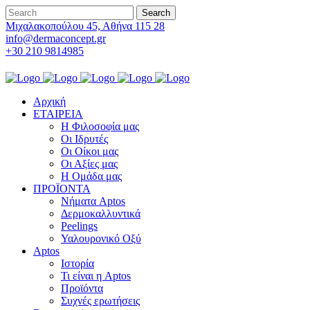
Μιχαλακοπούλου 45, Αθήνα 115 28
info@dermaconcept.gr
+30 210 9814985
Αρχική
ΕΤΑΙΡΕΙΑ
Η Φιλοσοφία μας
Οι Ιδρυτές
Οι Οίκοι μας
Οι Αξίες μας
Η Ομάδα μας
ΠΡΟΪΟΝΤΑ
Νήματα Aptos
Δερμοκαλλυντικά
Peelings
Υαλουρονικό Οξύ
Aptos
Ιστορία
Τι είναι η Aptos
Προϊόντα
Συχνές ερωτήσεις