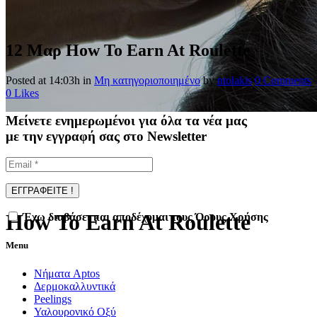
12 Μαρ
How To Earn At Roulette
Posted at 14:03h
in
Μη κατηγοριοποιημένο
by
ntolakis
0 Comments
0
Likes
Μείνετε ενημερωμένοι για όλα τα νέα μας
με την εγγραφή σας στο Newsletter
How To Earn At Roulette
Έχω διαβάσει και αποδέχομαι τους Όρους Χρήσης
Menu
Νήματα Aptos
Δερμοκαλλυντικά
Peelings
Υαλουρονικό Οξύ