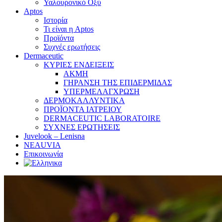
Υαλουρονικό Οξύ
Aptos
Ιστορία
Τι είναι η Aptos
Προϊόντα
Συχνές ερωτήσεις
Dermaceutic
ΚΥΡΙΕΣ ΕΝΔΕΙΞΕΙΣ
ΑΚΜΗ
ΓΗΡΑΝΣΗ ΤΗΣ ΕΠΙΔΕΡΜΙΔΑΣ
ΥΠΕΡΜΕΛΑΓΧΡΩΣΗ
ΔΕΡΜΟΚΑΛΛΥΝΤΙΚΑ
ΠΡΟΪΟΝΤΑ ΙΑΤΡΕΙΟΥ
DERMACEUTIC LABORATOIRE
ΣΥΧΝΕΣ ΕΡΩΤΗΣΕΙΣ
Juvelook – Lenisna
NEAUVIA
Επικοινωνία