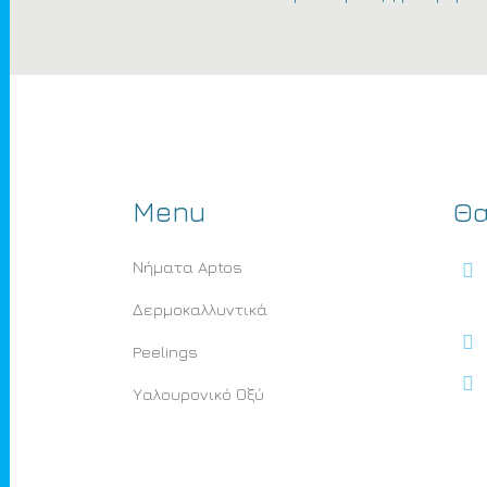
Menu
Θα
Νήματα Aptos
Δερμοκαλλυντικά
Peelings
Υαλουρονικό Οξύ