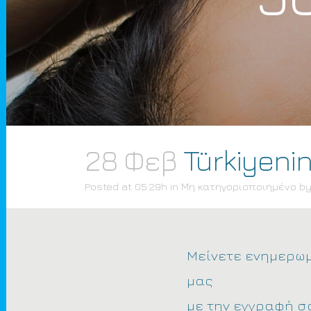
28 Φεβ
Türkiyenin
Posted at 05:29h
in
Μη κατηγοριοποιημένο
b
Μείνετε ενημερωμ
μας
με την εγγραφή σ