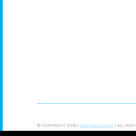
© COPYRIGHT 2019 |
Qdermaconcept
| ALL RIG