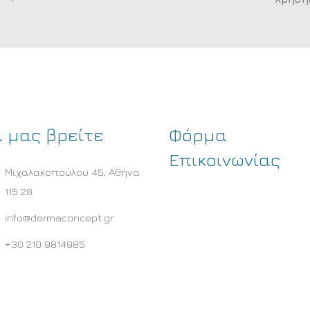
 μας βρείτε
Φόρμα
Επικοινωνίας
Μιχαλακοπούλου 45, Αθήνα
115 28
info@dermaconcept.gr
+30 210 9814985