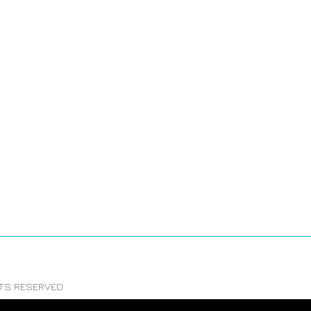
HTS RESERVED