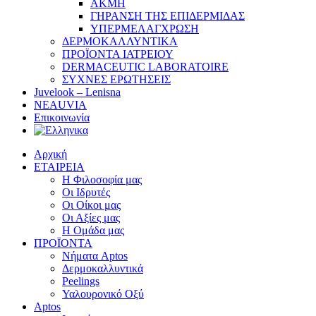
ΑΚΜΗ
ΓΗΡΑΝΣΗ ΤΗΣ ΕΠΙΔΕΡΜΙΔΑΣ
ΥΠΕΡΜΕΛΑΓΧΡΩΣΗ
ΔΕΡΜΟΚΑΛΛΥΝΤΙΚΑ
ΠΡΟΪΟΝΤΑ ΙΑΤΡΕΙΟΥ
DERMACEUTIC LABORATOIRE
ΣΥΧΝΕΣ ΕΡΩΤΗΣΕΙΣ
Juvelook – Lenisna
NEAUVIA
Επικοινωνία
Αρχική
ΕΤΑΙΡΕΙΑ
Η Φιλοσοφία μας
Οι Ιδρυτές
Οι Οίκοι μας
Οι Αξίες μας
Η Ομάδα μας
ΠΡΟΪΟΝΤΑ
Νήματα Aptos
Δερμοκαλλυντικά
Peelings
Υαλουρονικό Οξύ
Aptos