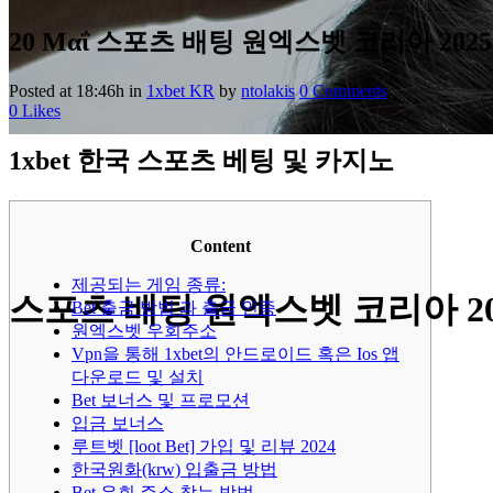
20 Μαΐ
스포츠 배팅 원엑스벳 코리아 2025
Posted at 18:46h
in
1xbet KR
by
ntolakis
0 Comments
0
Likes
1xbet 한국 스포츠 베팅 및 카지노
Content
제공되는 게임 종류:
스포츠 배팅 원엑스벳 코리아 20
Bet 출금 방법 과 출금 인증
원엑스벳 우회주소
Vpn을 통해 1xbet의 안드로이드 혹은 Ios 앱
다운로드 및 설치
Bet 보너스 및 프로모션
입금 보너스
루트벳 [loot Bet] 가입 및 리뷰 2024
한국원화(krw) 입출금 방법
Bet 우회 주소 찾는 방법