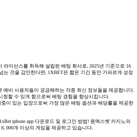
에서 라이선스를 취득해 설립된 배팅 회사로, 2025년 기준으로 16
는 것을 감안한다면, 1XBET은 짧은 기간 동안 가파르게 성장
스벳 예비 사용자들이 궁금해하는 각종 최신 정보들을 제공합니다.
 시청할 수 있게 함으로써 베팅 경험을 향상시킵니다.
비중이 있는 입장으로써 가장 많은 배팅 옵션과 배당률을 제공한
et iphone app 다운로드 및 로그인 방법! 원엑스벳 카지노의
, 000개 이상의 게임을 제공하고 있습니다.