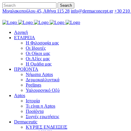
Μιχαλακοπούλου 45, Αθήνα 115 28
info@dermaconcept.gr
+30 210
Αρχική
ΕΤΑΙΡΕΙΑ
Η Φιλοσοφία μας
Οι Ιδρυτές
Οι Οίκοι μας
Οι Αξίες μας
Η Ομάδα μας
ΠΡΟΪΟΝΤΑ
Νήματα Aptos
Δερμοκαλλυντικά
Peelings
Υαλουρονικό Οξύ
Aptos
Ιστορία
Τι είναι η Aptos
Προϊόντα
Συχνές ερωτήσεις
Dermaceutic
ΚΥΡΙΕΣ ΕΝΔΕΙΞΕΙΣ