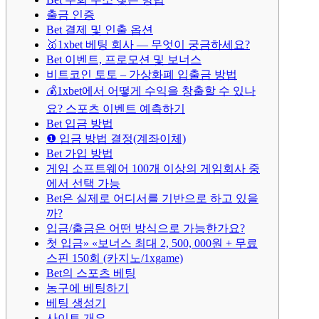
출금 인증
Bet 결제 및 인출 옵션
🥇1xbet 베팅 회사 — 무엇이 궁금하세요?
Bet 이벤트, 프로모션 및 보너스
비트코인 토토 – 가상화폐 입출금 방법
💰1xbet에서 어떻게 수익을 창출할 수 있나
요? 스포츠 이벤트 예측하기
Bet 입금 방법
❶ 입금 방법 결정(계좌이체)
Bet 가입 방법
게임 소프트웨어 100개 이상의 게임회사 중
에서 선택 가능
Bet은 실제로 어디서를 기반으로 하고 있을
까?
입금/출금은 어떤 방식으로 가능한가요?
첫 입금» «보너스 최대 2, 500, 000원 + 무료
스핀 150회 (카지노/1xgame)
Bet의 스포츠 베팅
농구에 베팅하기
베팅 생성기
사이트 개요