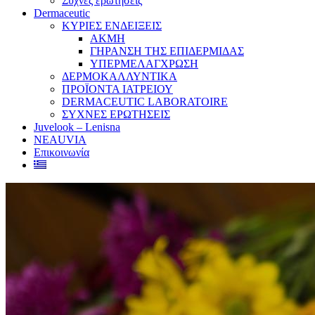
Συχνές ερωτήσεις
Dermaceutic
ΚΥΡΙΕΣ ΕΝΔΕΙΞΕΙΣ
ΑΚΜΗ
ΓΗΡΑΝΣΗ ΤΗΣ ΕΠΙΔΕΡΜΙΔΑΣ
ΥΠΕΡΜΕΛΑΓΧΡΩΣΗ
ΔΕΡΜΟΚΑΛΛΥΝΤΙΚΑ
ΠΡΟΪΟΝΤΑ ΙΑΤΡΕΙΟΥ
DERMACEUTIC LABORATOIRE
ΣΥΧΝΕΣ ΕΡΩΤΗΣΕΙΣ
Juvelook – Lenisna
NEAUVIA
Επικοινωνία