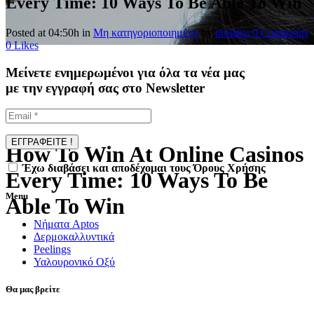
Every Time: 10 Ways To Be Able To Win
Posted at 04:50h
in
Μη κατηγοριοποιημένο
by
ntolakis
0 Comments
0
Likes
Μείνετε ενημερωμένοι για όλα τα νέα μας
με την εγγραφή σας στο Newsletter
How To Win At Online Casinos
Έχω διαβάσει και αποδέχομαι τους Όρους Χρήσης
Every Time: 10 Ways To Be
Menu
Able To Win
Νήματα Aptos
Δερμοκαλλυντικά
Peelings
Υαλουρονικό Οξύ
Θα μας βρείτε