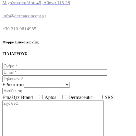
Μιχαλακοπούλου 45, Αθήνα 115 28
info@dermaconcept.gr
+30 210 9814985
Φόρμα Επικοινωνίας
ΓΙΑ ΙΑΤΡΟΥΣ
Ειδικότητα
Επιλέξτε Brand
Aptos
Dermaceutic
SRS