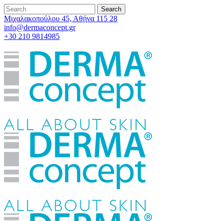
Μιχαλακοπούλου 45, Αθήνα 115 28
info@dermaconcept.gr
+30 210 9814985