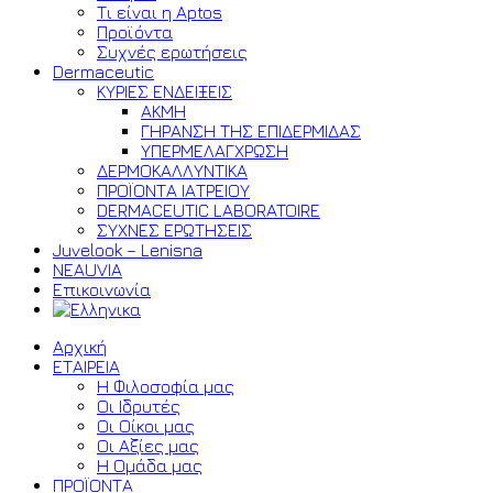
Τι είναι η Aptos
Προϊόντα
Συχνές ερωτήσεις
Dermaceutic
ΚΥΡΙΕΣ ΕΝΔΕΙΞΕΙΣ
ΑΚΜΗ
ΓΗΡΑΝΣΗ ΤΗΣ ΕΠΙΔΕΡΜΙΔΑΣ
ΥΠΕΡΜΕΛΑΓΧΡΩΣΗ
ΔΕΡΜΟΚΑΛΛΥΝΤΙΚΑ
ΠΡΟΪΟΝΤΑ ΙΑΤΡΕΙΟΥ
DERMACEUTIC LABORATOIRE
ΣΥΧΝΕΣ ΕΡΩΤΗΣΕΙΣ
Juvelook – Lenisna
NEAUVIA
Επικοινωνία
Αρχική
ΕΤΑΙΡΕΙΑ
Η Φιλοσοφία μας
Οι Ιδρυτές
Οι Οίκοι μας
Οι Αξίες μας
Η Ομάδα μας
ΠΡΟΪΟΝΤΑ