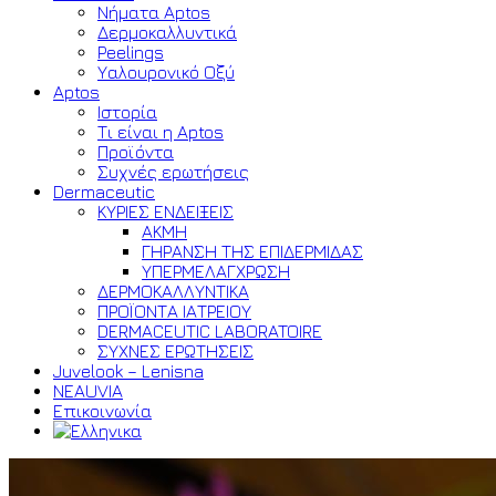
Νήματα Aptos
Δερμοκαλλυντικά
Peelings
Υαλουρονικό Οξύ
Aptos
Ιστορία
Τι είναι η Aptos
Προϊόντα
Συχνές ερωτήσεις
Dermaceutic
ΚΥΡΙΕΣ ΕΝΔΕΙΞΕΙΣ
ΑΚΜΗ
ΓΗΡΑΝΣΗ ΤΗΣ ΕΠΙΔΕΡΜΙΔΑΣ
ΥΠΕΡΜΕΛΑΓΧΡΩΣΗ
ΔΕΡΜΟΚΑΛΛΥΝΤΙΚΑ
ΠΡΟΪΟΝΤΑ ΙΑΤΡΕΙΟΥ
DERMACEUTIC LABORATOIRE
ΣΥΧΝΕΣ ΕΡΩΤΗΣΕΙΣ
Juvelook – Lenisna
NEAUVIA
Επικοινωνία