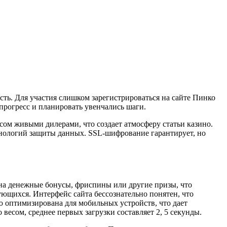
ость. Для участия слишком зарегистрироваться на сайте Пинко
 прогресс и планировать увенчались шаги.
сом живыми дилерами, что создает атмосферу статьи казино.
хнологий защиты данных. SSL-шифрование гарантирует, но
 на денежные бонусы, фриспины или другие призы, что
зующихся. Интерфейс сайта бессознательно понятен, что
 оптимизирована для мобильных устройств, что дает
весом, среднее первых загрузки составляет 2, 5 секунды.