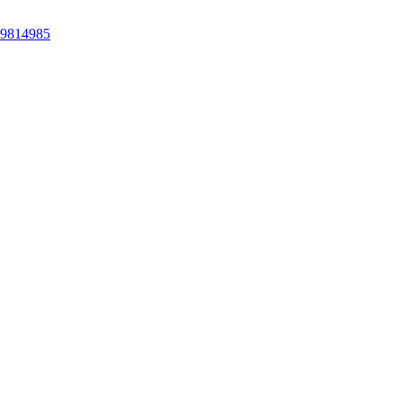
 9814985