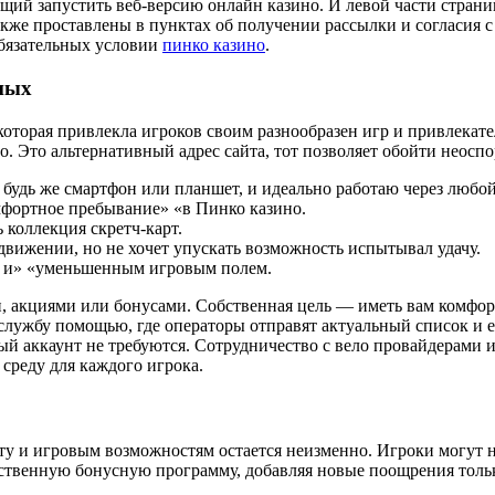
щий запустить веб-версию онлайн казино. И левой части стран
акже проставлены в пунктах об получении рассылки и согласия 
 обязательных условии
пинко казино
.
ных
которая привлекла игроков своим разнообразен игр и привлекат
о. Это альтернативный адрес сайта, тот позволяет обойти неосп
 будь же смартфон или планшет, и идеально работаю через любой
мфортное пребывание» «в Пинко казино.
 коллекция скретч-карт.
 движении, но не хочет упускать возможность испытывал удачу.
и и» «уменьшенным игровым полем.
, акциями или бонусами. Собственная цель — иметь вам комфорт 
службу помощью, где операторы отправят актуальный список и em
ый аккаунт не требуются. Сотрудничество с вело провайдерами и
 среду для каждого игрока.
ету и игровым возможностям остается неизменно. Игроки могут 
бственную бонусную программу, добавляя новые поощрения тольк