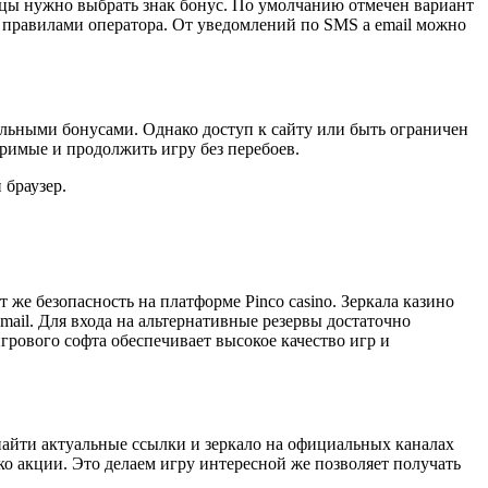
ицы нужно выбрать знак бонус. По умолчанию отмечен вариант
с правилами оператора. От уведомлений по SMS а email можно
ельными бонусами. Однако доступ к сайту или быть ограничен
оримые и продолжить игру без перебоев.
 браузер.
же безопасность на платформе Pinco casino. Зеркала казино
ail. Для входа на альтернативные резервы достаточно
грового софта обеспечивает высокое качество игр и
найти актуальные ссылки и зеркало на официальных каналах
о акции. Это делаем игру интересной же позволяет получать