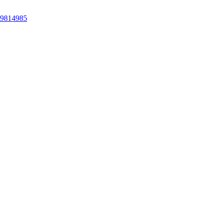
 9814985