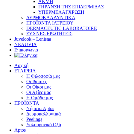
ΑΚΜΗ
ΓΗΡΑΝΣΗ ΤΗΣ ΕΠΙΔΕΡΜΙΔΑΣ
ΥΠΕΡΜΕΛΑΓΧΡΩΣΗ
ΔΕΡΜΟΚΑΛΛΥΝΤΙΚΑ
ΠΡΟΪΟΝΤΑ ΙΑΤΡΕΙΟΥ
DERMACEUTIC LABORATOIRE
ΣΥΧΝΕΣ ΕΡΩΤΗΣΕΙΣ
Juvelook – Lenisna
NEAUVIA
Επικοινωνία
Αρχική
ΕΤΑΙΡΕΙΑ
Η Φιλοσοφία μας
Οι Ιδρυτές
Οι Οίκοι μας
Οι Αξίες μας
Η Ομάδα μας
ΠΡΟΪΟΝΤΑ
Νήματα Aptos
Δερμοκαλλυντικά
Peelings
Υαλουρονικό Οξύ
Aptos