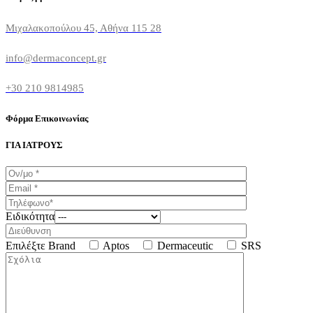
Μιχαλακοπούλου 45, Αθήνα 115 28
info@dermaconcept.gr
+30 210 9814985
Φόρμα Επικοινωνίας
ΓΙΑ ΙΑΤΡΟΥΣ
Ειδικότητα
Επιλέξτε Brand
Aptos
Dermaceutic
SRS