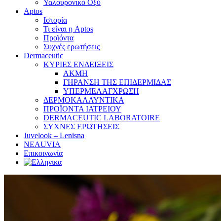
Υαλουρονικό Οξύ
Aptos
Ιστορία
Τι είναι η Aptos
Προϊόντα
Συχνές ερωτήσεις
Dermaceutic
ΚΥΡΙΕΣ ΕΝΔΕΙΞΕΙΣ
ΑΚΜΗ
ΓΗΡΑΝΣΗ ΤΗΣ ΕΠΙΔΕΡΜΙΔΑΣ
ΥΠΕΡΜΕΛΑΓΧΡΩΣΗ
ΔΕΡΜΟΚΑΛΛΥΝΤΙΚΑ
ΠΡΟΪΟΝΤΑ ΙΑΤΡΕΙΟΥ
DERMACEUTIC LABORATOIRE
ΣΥΧΝΕΣ ΕΡΩΤΗΣΕΙΣ
Juvelook – Lenisna
NEAUVIA
Επικοινωνία