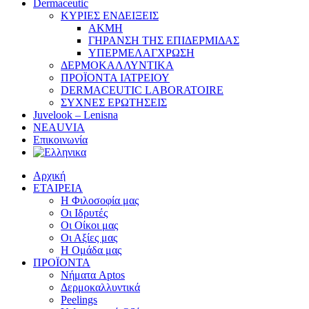
Dermaceutic
ΚΥΡΙΕΣ ΕΝΔΕΙΞΕΙΣ
ΑΚΜΗ
ΓΗΡΑΝΣΗ ΤΗΣ ΕΠΙΔΕΡΜΙΔΑΣ
ΥΠΕΡΜΕΛΑΓΧΡΩΣΗ
ΔΕΡΜΟΚΑΛΛΥΝΤΙΚΑ
ΠΡΟΪΟΝΤΑ ΙΑΤΡΕΙΟΥ
DERMACEUTIC LABORATOIRE
ΣΥΧΝΕΣ ΕΡΩΤΗΣΕΙΣ
Juvelook – Lenisna
NEAUVIA
Επικοινωνία
Αρχική
ΕΤΑΙΡΕΙΑ
Η Φιλοσοφία μας
Οι Ιδρυτές
Οι Οίκοι μας
Οι Αξίες μας
Η Ομάδα μας
ΠΡΟΪΟΝΤΑ
Νήματα Aptos
Δερμοκαλλυντικά
Peelings