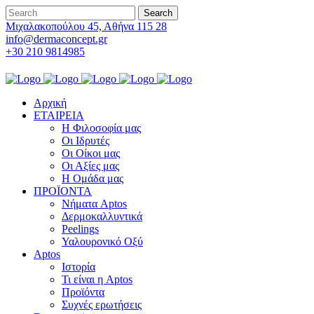
Μιχαλακοπούλου 45, Αθήνα 115 28
info@dermaconcept.gr
+30 210 9814985
Αρχική
ΕΤΑΙΡΕΙΑ
Η Φιλοσοφία μας
Οι Ιδρυτές
Οι Οίκοι μας
Οι Αξίες μας
Η Ομάδα μας
ΠΡΟΪΟΝΤΑ
Νήματα Aptos
Δερμοκαλλυντικά
Peelings
Υαλουρονικό Οξύ
Aptos
Ιστορία
Τι είναι η Aptos
Προϊόντα
Συχνές ερωτήσεις