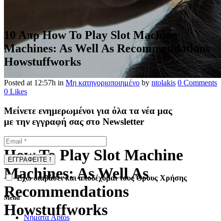
10 Απρ
How To Play Slot Machine
Machines: As Well As Recommendations
Howstuffworks
Posted at 12:57h
in
Μη κατηγοριοποιημένο
by
ntolakis
0 Comments
0
Likes
Μείνετε ενημερωμένοι για όλα τα νέα μας
με την εγγραφή σας στο Newsletter
How To Play Slot Machine
Machines: As Well As
Έχω διαβάσει και αποδέχομαι τους Όρους Χρήσης
Recommendations
Menu
Howstuffworks
Νήματα Aptos