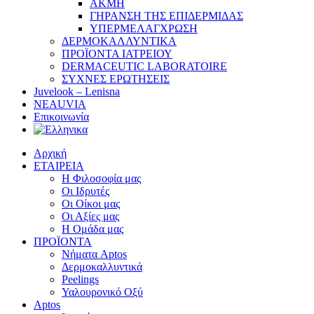
ΑΚΜΗ
ΓΗΡΑΝΣΗ ΤΗΣ ΕΠΙΔΕΡΜΙΔΑΣ
ΥΠΕΡΜΕΛΑΓΧΡΩΣΗ
ΔΕΡΜΟΚΑΛΛΥΝΤΙΚΑ
ΠΡΟΪΟΝΤΑ ΙΑΤΡΕΙΟΥ
DERMACEUTIC LABORATOIRE
ΣΥΧΝΕΣ ΕΡΩΤΗΣΕΙΣ
Juvelook – Lenisna
NEAUVIA
Επικοινωνία
Αρχική
ΕΤΑΙΡΕΙΑ
Η Φιλοσοφία μας
Οι Ιδρυτές
Οι Οίκοι μας
Οι Αξίες μας
Η Ομάδα μας
ΠΡΟΪΟΝΤΑ
Νήματα Aptos
Δερμοκαλλυντικά
Peelings
Υαλουρονικό Οξύ
Aptos