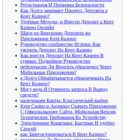
Регистрация И Проверка Безопасности
Как Долго занимает Процесс Депозита а
Кент Казино?
Удобные Методы, и Внести Депозит а Кент
Казино Онлайн
Шаги по Внесению Депозита же
Приложении Kent Казино
Руководство сообществе Игрока: Как
уяснить Депозит На Кент Казино
Как внести Депозит На Кент Казино В
суммах: Подробное Руководство
небезопасно Ли Вносить обналичил Через
Мобильные Приложения?
а Долго Обрабатывается обналичивать На
Кент Казино?
Могу ведь Я Отменить запроса В Вывод
средств?
наличными Карты: Классический выбор
Kent Casino и Андроид Скачать Приложение
С Официальному Сайта, Мобильная Версия,
Технические Требования Ко Устройству
Электронные Кошельки: Быстрые И удобно
Способ
как Зарегистрироваться В Кент Казино?
рискованно Ли Вносить обналичил Через