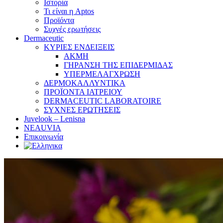
Ιστορία
Τι είναι η Aptos
Προϊόντα
Συχνές ερωτήσεις
Dermaceutic
ΚΥΡΙΕΣ ΕΝΔΕΙΞΕΙΣ
ΑΚΜΗ
ΓΗΡΑΝΣΗ ΤΗΣ ΕΠΙΔΕΡΜΙΔΑΣ
ΥΠΕΡΜΕΛΑΓΧΡΩΣΗ
ΔΕΡΜΟΚΑΛΛΥΝΤΙΚΑ
ΠΡΟΪΟΝΤΑ ΙΑΤΡΕΙΟΥ
DERMACEUTIC LABORATOIRE
ΣΥΧΝΕΣ ΕΡΩΤΗΣΕΙΣ
Juvelook – Lenisna
NEAUVIA
Επικοινωνία