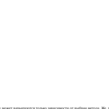
 может варьируются только зависимости от выбран метода. Же,