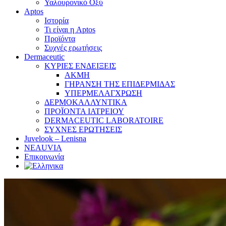
Υαλουρονικό Οξύ
Aptos
Ιστορία
Τι είναι η Aptos
Προϊόντα
Συχνές ερωτήσεις
Dermaceutic
ΚΥΡΙΕΣ ΕΝΔΕΙΞΕΙΣ
ΑΚΜΗ
ΓΗΡΑΝΣΗ ΤΗΣ ΕΠΙΔΕΡΜΙΔΑΣ
ΥΠΕΡΜΕΛΑΓΧΡΩΣΗ
ΔΕΡΜΟΚΑΛΛΥΝΤΙΚΑ
ΠΡΟΪΟΝΤΑ ΙΑΤΡΕΙΟΥ
DERMACEUTIC LABORATOIRE
ΣΥΧΝΕΣ ΕΡΩΤΗΣΕΙΣ
Juvelook – Lenisna
NEAUVIA
Επικοινωνία