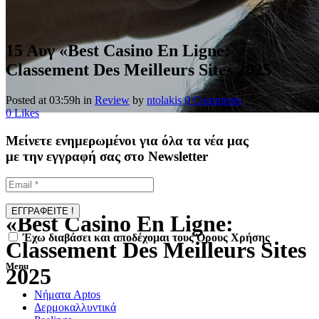
15 Αυγ
«Best Casino En Ligne:
Classement Des Meilleurs Sites 2025
Posted at 03:59h
in
Review
by
ntolakis
0 Comments
0
Likes
Μείνετε ενημερωμένοι για όλα τα νέα μας
με την εγγραφή σας στο Newsletter
«Best Casino En Ligne:
Έχω διαβάσει και αποδέχομαι τους Όρους Χρήσης
Classement Des Meilleurs Sites
Menu
2025
Νήματα Aptos
Δερμοκαλλυντικά