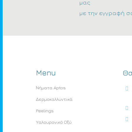
μας
με την εγγραφή σ
Menu
Θα
Νήματα Aptos
Δερμοκαλλυντικά
Peelings
Υαλουρονικό Οξύ