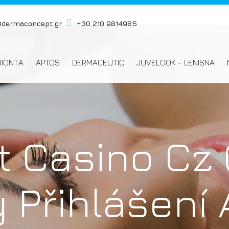
@dermaconcept.gr
+30 210 9814985
ΟΙΟΝΤΑ
APTOS
DERMACEUTIC
JUVELOOK – LENISNA
 Casino Cz O
 Přihlášení