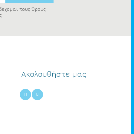
δέχομαι τους Όρους
ς
Ακολουθήστε μας