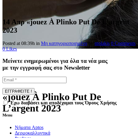
14 Απρ
«jouez À Plinko Put De L’argent
2023
Posted at 08:39h
in
Μη κατηγοριοποιημένο
by
ntolakis
0 Comments
0
Likes
Μείνετε ενημερωμένοι για όλα τα νέα μας
με την εγγραφή σας στο Newsletter
«jouez À Plinko Put De
Έχω διαβάσει και αποδέχομαι τους Όρους Χρήσης
L’argent 2023
Menu
Νήματα Aptos
Δερμοκαλλυντικά