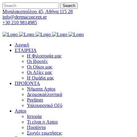
Μιχαλακοπούλου 45, Αθήνα 115 28
info@dermaconcept.gr
+30 210 9814985
Αρχική
ΕΤΑΙΡΕΙΑ
Η Φιλοσοφία μας
Οι Ιδρυτές
Οι Οίκοι μας
Οι Αξίες μας
Η Ομάδα μας
ΠΡΟΪΟΝΤΑ
Νήματα Aptos
Δερμοκαλλυντικά
Peelings
Υαλουρονικό Οξύ
Aptos
Ιστορία
Τι είναι η Aptos
Προϊόντα
Συχνές ερωτήσεις