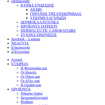
Dermaceutic
ΚΥΡΙΕΣ ΕΝΔΕΙΞΕΙΣ
ΑΚΜΗ
ΓΗΡΑΝΣΗ ΤΗΣ ΕΠΙΔΕΡΜΙΔΑΣ
ΥΠΕΡΜΕΛΑΓΧΡΩΣΗ
ΔΕΡΜΟΚΑΛΛΥΝΤΙΚΑ
ΠΡΟΪΟΝΤΑ ΙΑΤΡΕΙΟΥ
DERMACEUTIC LABORATOIRE
ΣΥΧΝΕΣ ΕΡΩΤΗΣΕΙΣ
Juvelook – Lenisna
NEAUVIA
Επικοινωνία
Αρχική
ΕΤΑΙΡΕΙΑ
Η Φιλοσοφία μας
Οι Ιδρυτές
Οι Οίκοι μας
Οι Αξίες μας
Η Ομάδα μας
ΠΡΟΪΟΝΤΑ
Νήματα Aptos
Δερμοκαλλυντικά
Peelings