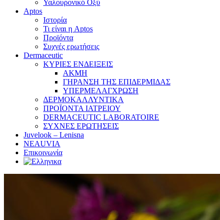
Υαλουρονικό Οξύ
Aptos
Ιστορία
Τι είναι η Aptos
Προϊόντα
Συχνές ερωτήσεις
Dermaceutic
ΚΥΡΙΕΣ ΕΝΔΕΙΞΕΙΣ
ΑΚΜΗ
ΓΗΡΑΝΣΗ ΤΗΣ ΕΠΙΔΕΡΜΙΔΑΣ
ΥΠΕΡΜΕΛΑΓΧΡΩΣΗ
ΔΕΡΜΟΚΑΛΛΥΝΤΙΚΑ
ΠΡΟΪΟΝΤΑ ΙΑΤΡΕΙΟΥ
DERMACEUTIC LABORATOIRE
ΣΥΧΝΕΣ ΕΡΩΤΗΣΕΙΣ
Juvelook – Lenisna
NEAUVIA
Επικοινωνία