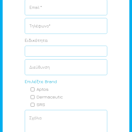
Ειδικότητα
Επιλέξτε Brand
Aptos
Dermaceutic
SRS