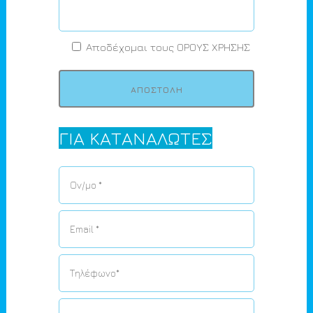
Αποδέχομαι τους
ΟΡΟΥΣ ΧΡΗΣΗΣ
ΓΙΑ ΚΑΤΑΝΑΛΩΤΕΣ