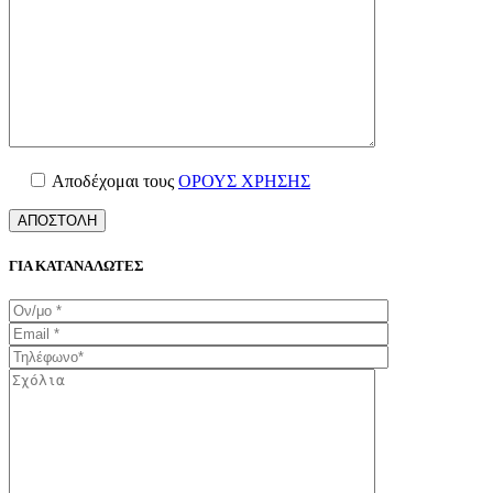
Αποδέχομαι τους
ΟΡΟΥΣ ΧΡΗΣΗΣ
ΓΙΑ ΚΑΤΑΝΑΛΩΤΕΣ