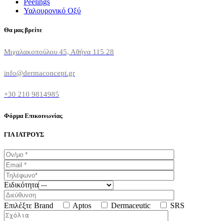
Peelings
Υαλουρονικό Οξύ
Θα μας βρείτε
Μιχαλακοπούλου 45, Αθήνα 115 28
info@dermaconcept.gr
+30 210 9814985
Φόρμα Επικοινωνίας
ΓΙΑ ΙΑΤΡΟΥΣ
Ειδικότητα
Επιλέξτε Brand
Aptos
Dermaceutic
SRS