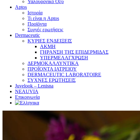
Υαλουρονικό Οξύ
Aptos
Ιστορία
Τι είναι η Aptos
Προϊόντα
Συχνές ερωτήσεις
Dermaceutic
ΚΥΡΙΕΣ ΕΝΔΕΙΞΕΙΣ
ΑΚΜΗ
ΓΗΡΑΝΣΗ ΤΗΣ ΕΠΙΔΕΡΜΙΔΑΣ
ΥΠΕΡΜΕΛΑΓΧΡΩΣΗ
ΔΕΡΜΟΚΑΛΛΥΝΤΙΚΑ
ΠΡΟΪΟΝΤΑ ΙΑΤΡΕΙΟΥ
DERMACEUTIC LABORATOIRE
ΣΥΧΝΕΣ ΕΡΩΤΗΣΕΙΣ
Juvelook – Lenisna
NEAUVIA
Επικοινωνία