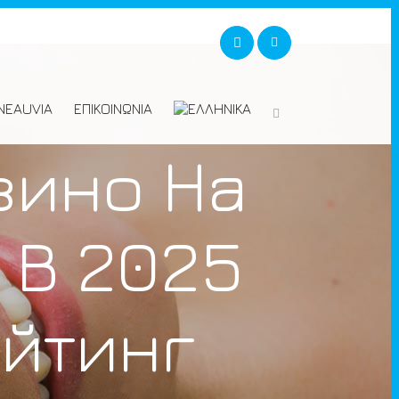
NEAUVIA
ΕΠΙΚΟΙΝΩΝΙΑ
зино На
 В 2025
ейтинг