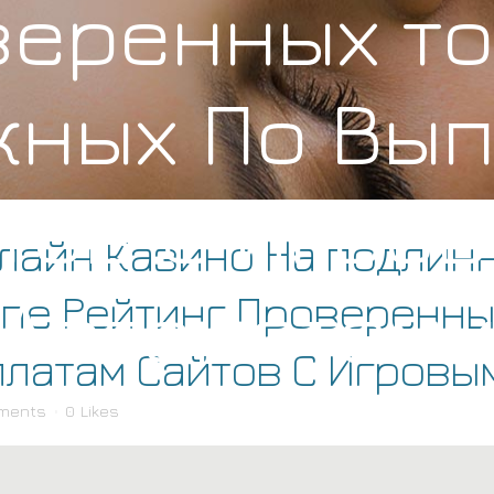
еренных т
жных По Вып
тов С Игро
лайн Казино На подлинн
Автоматам
опе Рейтинг Проверенны
латам Сайтов С Игровы
ments
0
Likes