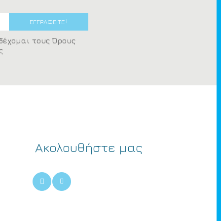
δέχομαι τους Όρους
ς
Ακολουθήστε μας