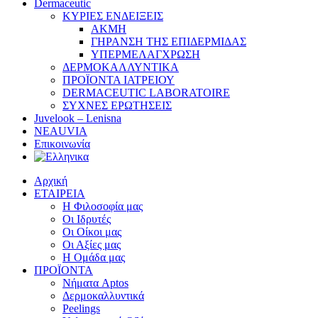
Dermaceutic
ΚΥΡΙΕΣ ΕΝΔΕΙΞΕΙΣ
ΑΚΜΗ
ΓΗΡΑΝΣΗ ΤΗΣ ΕΠΙΔΕΡΜΙΔΑΣ
ΥΠΕΡΜΕΛΑΓΧΡΩΣΗ
ΔΕΡΜΟΚΑΛΛΥΝΤΙΚΑ
ΠΡΟΪΟΝΤΑ ΙΑΤΡΕΙΟΥ
DERMACEUTIC LABORATOIRE
ΣΥΧΝΕΣ ΕΡΩΤΗΣΕΙΣ
Juvelook – Lenisna
NEAUVIA
Επικοινωνία
Αρχική
ΕΤΑΙΡΕΙΑ
Η Φιλοσοφία μας
Οι Ιδρυτές
Οι Οίκοι μας
Οι Αξίες μας
Η Ομάδα μας
ΠΡΟΪΟΝΤΑ
Νήματα Aptos
Δερμοκαλλυντικά
Peelings