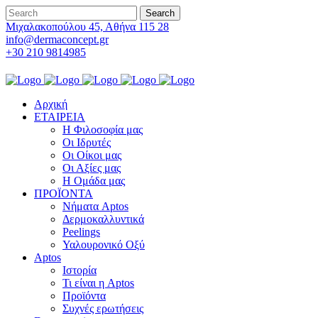
Μιχαλακοπούλου 45, Αθήνα 115 28
info@dermaconcept.gr
+30 210 9814985
Αρχική
ΕΤΑΙΡΕΙΑ
Η Φιλοσοφία μας
Οι Ιδρυτές
Οι Οίκοι μας
Οι Αξίες μας
Η Ομάδα μας
ΠΡΟΪΟΝΤΑ
Νήματα Aptos
Δερμοκαλλυντικά
Peelings
Υαλουρονικό Οξύ
Aptos
Ιστορία
Τι είναι η Aptos
Προϊόντα
Συχνές ερωτήσεις