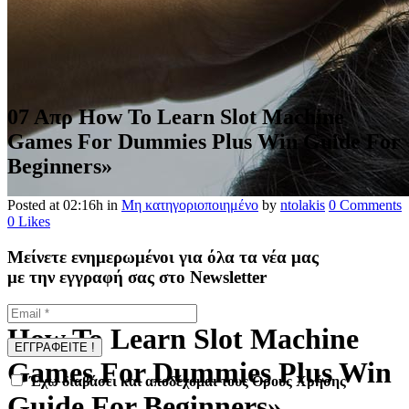
07 Απρ
How To Learn Slot Machine
Games For Dummies Plus Win Guide For
Beginners»
Posted at 02:16h
in
Μη κατηγοριοποιημένο
by
ntolakis
0 Comments
0
Likes
Μείνετε ενημερωμένοι για όλα τα νέα μας
με την εγγραφή σας στο Newsletter
How To Learn Slot Machine
Games For Dummies Plus Win
Έχω διαβάσει και αποδέχομαι τους Όρους Χρήσης
Guide For Beginners»