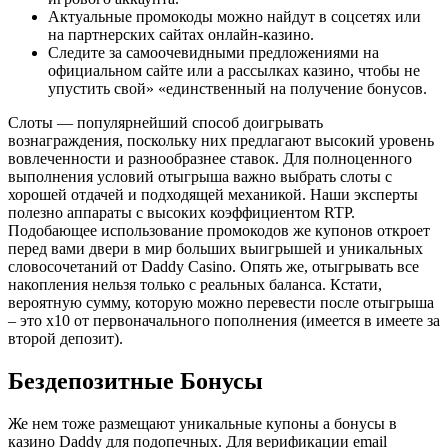
Актуальные промокоды можно найдут в соцсетях или
на партнерских сайтах онлайн-казино.
Следите за самоочевидными предложениями на
официальном сайте или а рассылках казино, чтобы не
упустить свой» «единственный на получение бонусов.
Слоты — популярнейший способ доигрывать
вознаграждения, поскольку них предлагают высокий уровень
вовлеченности и разнообразнее ставок. Для полноценного
выполнения условий отыгрыша важно выбрать слоты с
хорошей отдачей и подходящей механикой. Наши эксперты
полезно аппараты с высоких коэффициентом RTP.
Подобающее использование промокодов же купонов откроет
перед вами двери в мир больших выигрышей и уникальных
словосочетаний от Daddy Casino. Опять же, отыгрывать все
накопления нельзя только с реальных баланса. Кстати,
вероятную сумму, которую можно перевести после отыгрыша
– это x10 от первоначального пополнения (имеется в имеете за
второй депозит).
Бездепозитные Бонусы
Же нем тоже размещают уникальные купоны а бонусы в
казино Daddy для подопечных. Для верификации email