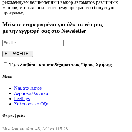
рекомендуем великолепный выбор автоматов различных
жанров, и также по-настоящему прекрасную бонусную
программу.
Μείνετε ενημερωμένοι για όλα τα νέα μας
με την εγγραφή σας στο Newsletter
Έχω διαβάσει και αποδέχομαι τους Όρους Χρήσης
Menu
Νήματα Aptos
Δερμοκαλλυντικά
Peelings
Υαλουρονικό Οξύ
Θα μας βρείτε
Μιχαλακοπούλου 45, Αθήνα 115 28