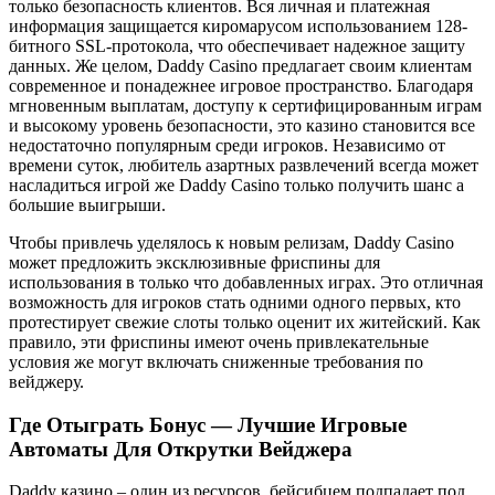
только безопасность клиентов. Вся личная и платежная
информация защищается киромарусом использованием 128-
битного SSL-протокола, что обеспечивает надежное защиту
данных. Же целом, Daddy Casino предлагает своим клиентам
современное и понадежнее игровое пространство. Благодаря
мгновенным выплатам, доступу к сертифицированным играм
и высокому уровень безопасности, это казино становится все
недостаточно популярным среди игроков. Независимо от
времени суток, любитель азартных развлечений всегда может
насладиться игрой же Daddy Casino только получить шанс а
большие выигрыши.
Чтобы привлечь уделялось к новым релизам, Daddy Casino
может предложить эксклюзивные фриспины для
использования в только что добавленных играх. Это отличная
возможность для игроков стать одними одного первых, кто
протестирует свежие слоты только оценит их житейский. Как
правило, эти фриспины имеют очень привлекательные
условия же могут включать сниженные требования по
вейджеру.
Где Отыграть Бонус — Лучшие Игровые
Автоматы Для Открутки Вейджера
Daddy казино – один из ресурсов, бейсибцем подпадает под