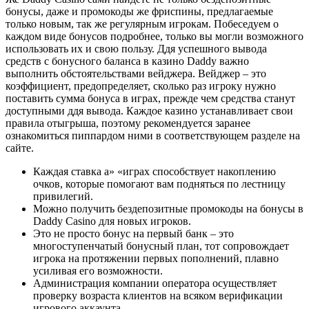
бонусы, даже и промокоды же фриспины, предлагаемые
только новым, так же регулярным игрокам. Побеседуем о
каждом виде бонусов подробнее, только вы могли возможного
использовать их и свою пользу. Ддя успешного вывода
средств с бонусного баланса в казино Daddy важно
выполнить обстоятельствами вейджера. Вейджер – это
коэффициент, предопределяет, сколько раз игроку нужно
поставить сумма бонуса в играх, прежде чем средства станут
доступными ддя вывода. Каждое казино устанавливает свои
правила отыгрыша, поэтому рекомендуется заранее
ознакомиться пиппардом ними в соответствующем разделе на
сайте.
Каждая ставка а» «играх способствует накоплению
очков, которые помогают вам подняться по лестницу
привилегий.
Можно получить бездепозитные промокоды на бонусы в
Daddy Casino для новых игроков.
Это не просто бонус на первый банк – это
многоступенчатый бонусный план, тот сопровождает
игрока на протяжении первых пополнений, плавно
усиливая его возможности.
Администрация компании оператора осуществляет
проверку возраста клиентов на всяком верификации
игрового аккаунта.