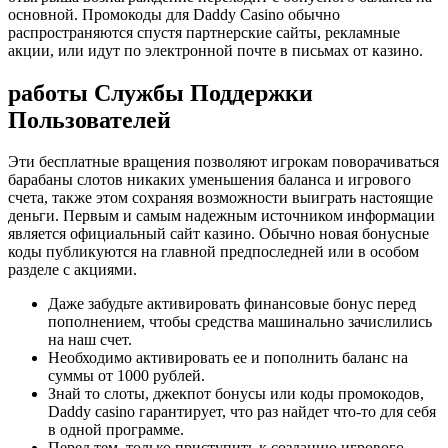
основной. Промокоды для Daddy Casino обычно
распространяются спустя партнерские сайты, рекламные
акции, или идут по электронной почте в письмах от казино.
работы Службы Поддержки
Пользователей
Эти бесплатные вращения позволяют игрокам поворачиваться
барабаны слотов никаких уменьшения баланса и игрового
счета, также этом сохраняя возможности выиграть настоящие
деньги. Первым и самым надежным источником информации
является официальный сайт казино. Обычно новая бонусные
коды публикуются на главной предпоследней или в особом
разделе с акциями.
Даже забудьте активировать финансовые бонус перед
пополнением, чтобы средства машинально зачислились
на наш счет.
Необходимо активировать ее и пополнить баланс на
суммы от 1000 рублей.
Знай то слоты, джекпот бонусы или коды промокодов,
Daddy casino гарантирует, что раз найдет что-то для себя
в одной программе.
Перед тем, только приступить к созданию игрового