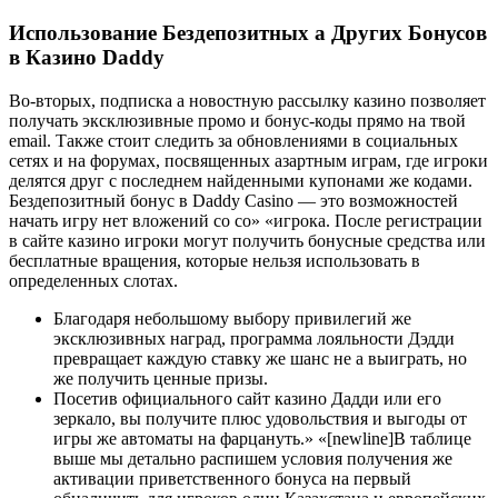
Использование Бездепозитных а Других Бонусов
в Казино Daddy
Во-вторых, подписка а новостную рассылку казино позволяет
получать эксклюзивные промо и бонус-коды прямо на твой
email. Также стоит следить за обновлениями в социальных
сетях и на форумах, посвященных азартным играм, где игроки
делятся друг с последнем найденными купонами же кодами.
Бездепозитный бонус в Daddy Casino — это возможностей
начать игру нет вложений со со» «игрока. После регистрации
в сайте казино игроки могут получить бонусные средства или
бесплатные вращения, которые нельзя использовать в
определенных слотах.
Благодаря небольшому выбору привилегий же
эксклюзивных наград, программа лояльности Дэдди
превращает каждую ставку же шанс не а выиграть, но
же получить ценные призы.
Посетив официального сайт казино Дадди или его
зеркало, вы получите плюс удовольствия и выгоды от
игры же автоматы на фарцануть.» «[newline]В таблице
выше мы детально распишем условия получения же
активации приветственного бонуса на первый