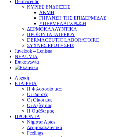
Dermaceutic
ΚΥΡΙΕΣ ΕΝΔΕΙΞΕΙΣ
ΑΚΜΗ
ΓΗΡΑΝΣΗ ΤΗΣ ΕΠΙΔΕΡΜΙΔΑΣ
ΥΠΕΡΜΕΛΑΓΧΡΩΣΗ
ΔΕΡΜΟΚΑΛΛΥΝΤΙΚΑ
ΠΡΟΪΟΝΤΑ ΙΑΤΡΕΙΟΥ
DERMACEUTIC LABORATOIRE
ΣΥΧΝΕΣ ΕΡΩΤΗΣΕΙΣ
Juvelook – Lenisna
NEAUVIA
Επικοινωνία
Αρχική
ΕΤΑΙΡΕΙΑ
Η Φιλοσοφία μας
Οι Ιδρυτές
Οι Οίκοι μας
Οι Αξίες μας
Η Ομάδα μας
ΠΡΟΪΟΝΤΑ
Νήματα Aptos
Δερμοκαλλυντικά
Peelings