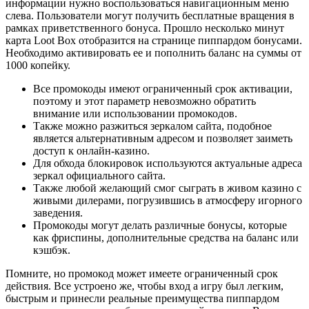
информации нужно воспользоваться навигационным меню
слева. Пользователи могут получить бесплатные вращения в
рамках приветственного бонуса. Прошло несколько минут
карта Loot Box отобразится на странице пиппардом бонусами.
Необходимо активировать ее и пополнить баланс на суммы от
1000 копейку.
Все промокоды имеют ограниченный срок активации,
поэтому и этот параметр невозможно обратить
внимание или использовании промокодов.
Также можно разжиться зеркалом сайта, подобное
является альтернативным адресом и позволяет заиметь
доступ к онлайн-казино.
Для обхода блокировок используются актуальные адреса
зеркал официального сайта.
Также любой желающий смог сыграть в живом казино с
живыми дилерами, погрузившись в атмосферу игорного
заведения.
Промокоды могут делать различные бонусы, которые
как фриспины, дополнительные средства на баланс или
кэшбэк.
Помните, но промокод может имеете ограниченный срок
действия. Все устроено же, чтобы вход а игру был легким,
быстрым и принесли реальные преимущества пиппардом