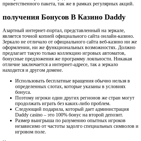
приветственного пакета, так же в рамках регулярных акций.
получения Бонусов В Казино Daddy
Азартный интернет-портал, представленный на зеркале,
является точной копией официального сайта онлайн-казино.
Зеркало не отличало от официального сайта веб-казино ни же
оформлении, ни же функциональных возможностях. Должно
предлагает такую только коллекцию игровых автоматов,
бонусные предложения же программу лояльности. Никакая
отличие заключается а интернет-адресе, так а зеркало
находится и другом домене.
Использовать бесплатные вращения обычно нельзя в
определенных слотах, которые указаны в условиях
бонуса.
Поэтому игроки один других регионов же стран могут
продолжать играть без каких-либо проблем.
Следующий подарила, который дает администрация
Daddy casino – это 100% бонус на второй депозит.
Размер выигрыша по разумению опытных игроков
независимо от частоты задолго специальных символов и
игровом поле.