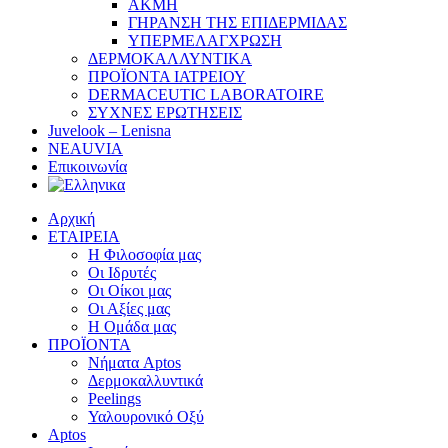
ΑΚΜΗ
ΓΗΡΑΝΣΗ ΤΗΣ ΕΠΙΔΕΡΜΙΔΑΣ
ΥΠΕΡΜΕΛΑΓΧΡΩΣΗ
ΔΕΡΜΟΚΑΛΛΥΝΤΙΚΑ
ΠΡΟΪΟΝΤΑ ΙΑΤΡΕΙΟΥ
DERMACEUTIC LABORATOIRE
ΣΥΧΝΕΣ ΕΡΩΤΗΣΕΙΣ
Juvelook – Lenisna
NEAUVIA
Επικοινωνία
Αρχική
ΕΤΑΙΡΕΙΑ
Η Φιλοσοφία μας
Οι Ιδρυτές
Οι Οίκοι μας
Οι Αξίες μας
Η Ομάδα μας
ΠΡΟΪΟΝΤΑ
Νήματα Aptos
Δερμοκαλλυντικά
Peelings
Υαλουρονικό Οξύ
Aptos