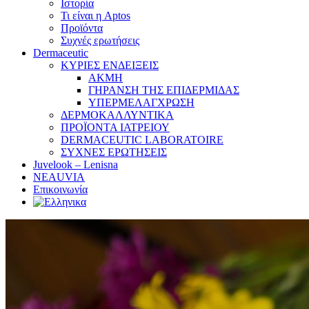
Ιστορία
Τι είναι η Aptos
Προϊόντα
Συχνές ερωτήσεις
Dermaceutic
ΚΥΡΙΕΣ ΕΝΔΕΙΞΕΙΣ
ΑΚΜΗ
ΓΗΡΑΝΣΗ ΤΗΣ ΕΠΙΔΕΡΜΙΔΑΣ
ΥΠΕΡΜΕΛΑΓΧΡΩΣΗ
ΔΕΡΜΟΚΑΛΛΥΝΤΙΚΑ
ΠΡΟΪΟΝΤΑ ΙΑΤΡΕΙΟΥ
DERMACEUTIC LABORATOIRE
ΣΥΧΝΕΣ ΕΡΩΤΗΣΕΙΣ
Juvelook – Lenisna
NEAUVIA
Επικοινωνία