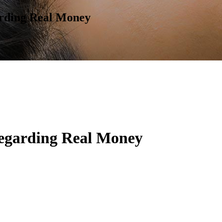
arding Real Money
Regarding Real Money