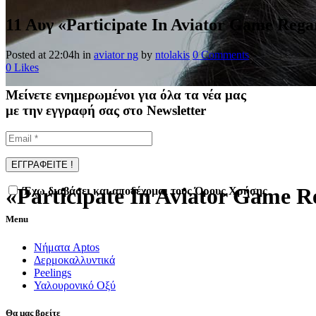
11 Αυγ
«Participate In Aviator Game Reg
Posted at 22:04h
in
aviator ng
by
ntolakis
0 Comments
0
Likes
Μείνετε ενημερωμένοι για όλα τα νέα μας
με την εγγραφή σας στο Newsletter
«Participate In Aviator Game 
Έχω διαβάσει και αποδέχομαι τους Όρους Χρήσης
Menu
Νήματα Aptos
Δερμοκαλλυντικά
Peelings
Υαλουρονικό Οξύ
Θα μας βρείτε