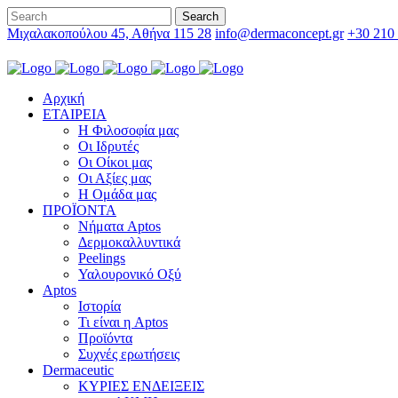
Μιχαλακοπούλου 45, Αθήνα 115 28
info@dermaconcept.gr
+30 210
Αρχική
ΕΤΑΙΡΕΙΑ
Η Φιλοσοφία μας
Οι Ιδρυτές
Οι Οίκοι μας
Οι Αξίες μας
Η Ομάδα μας
ΠΡΟΪΟΝΤΑ
Νήματα Aptos
Δερμοκαλλυντικά
Peelings
Υαλουρονικό Οξύ
Aptos
Ιστορία
Τι είναι η Aptos
Προϊόντα
Συχνές ερωτήσεις
Dermaceutic
ΚΥΡΙΕΣ ΕΝΔΕΙΞΕΙΣ