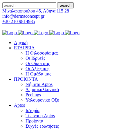
Μιχαλακοπούλου 45, Αθήνα 115 28
info@dermaconcept.gr
+30 210 9814985
Αρχική
ΕΤΑΙΡΕΙΑ
Η Φιλοσοφία μας
Οι Ιδρυτές
Οι Οίκοι μας
Οι Αξίες μας
Η Ομάδα μας
ΠΡΟΪΟΝΤΑ
Νήματα Aptos
Δερμοκαλλυντικά
Peelings
Υαλουρονικό Οξύ
Aptos
Ιστορία
Τι είναι η Aptos
Προϊόντα
Συχνές ερωτήσεις