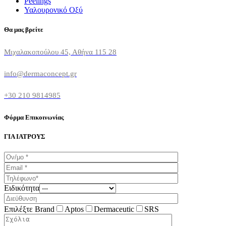
Peelings
Υαλουρονικό Οξύ
Θα μας βρείτε
Μιχαλακοπούλου 45, Αθήνα 115 28
info@dermaconcept.gr
+30 210 9814985
Φόρμα Επικοινωνίας
ΓΙΑ ΙΑΤΡΟΥΣ
Ειδικότητα
Επιλέξτε Brand
Aptos
Dermaceutic
SRS