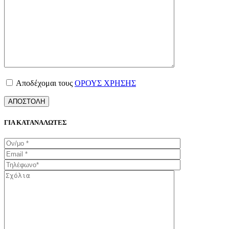
Αποδέχομαι τους
ΟΡΟΥΣ ΧΡΗΣΗΣ
ΓΙΑ ΚΑΤΑΝΑΛΩΤΕΣ