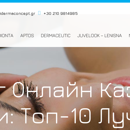
@dermaconcept.gr
+30 210 9814985
ΟΙΟΝΤΑ
APTOS
DERMACEUTIC
JUVELOOK – LENISNA
г Онлайн Ка
и: Топ-10 Лу