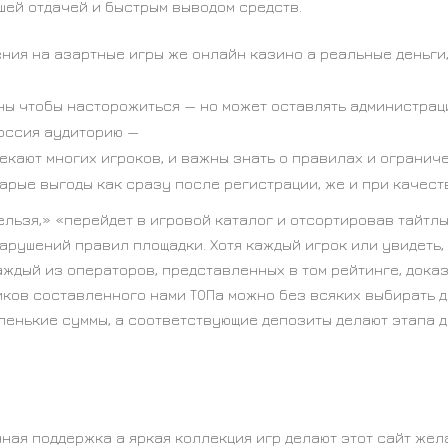
шей отдачей и быстрым выводом средств.
ния на азартные игры же онлайн казино а реальные деньги,
ы чтобы насторожиться — но может оставлять администраци
оссия аудиторию —
екают многих игроков, и важны знать о правилах и ограниче
арые выгоды как сразу после регистрации, же и при качес
льзя,» «перейдет в игровой каталог и отсортировав тайтл
арушений правил площадки. Хотя каждый игрок или увидеть
аждый из операторов, представленных в том рейтинге, дока
ков составленного нами ТОПа можно без всяких выбирать д
аленькие суммы, а соответствующие депозиты делают этапа 
ная поддержка а яркая коллекция игр делают этот сайт же