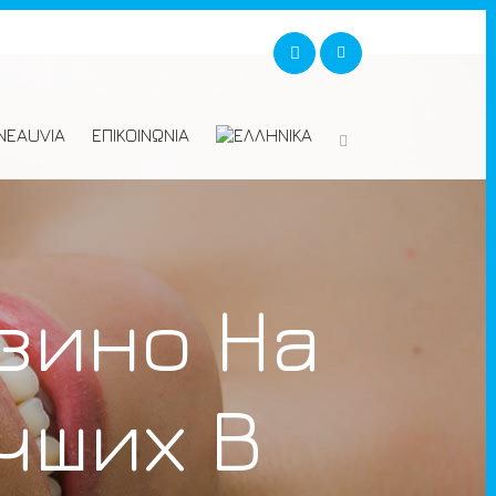
NEAUVIA
ΕΠΙΚΟΙΝΩΝΙΑ
зино На
чших В