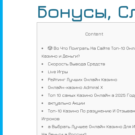
Бонусы, С
Content
🎲 Во Что Поиграть На Сайте Топ-10 Он
Казино и Деньги?
Скорость Вывода Средств
Live Игры
Рейтинг Лучших Онлайн Казино
Онлайн-казино Admiral X
Топ 10 самых Казино Онлайн а 2025 Год
актуально Акции
Топ-10 Казино По разумению И Отзыва
Игроков
а Выбрать Лучшее Онлайн Казино Для 
На Деньги а России?