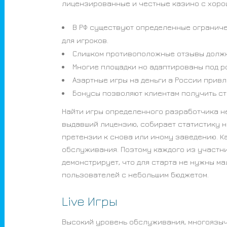
лицензированные и честные казино с хоро
В РФ существуют определенные ограниче
для игроков.
Слишком противоположные отзывы должн
Многие площадки но адаптированы под р
Азартные игры на деньги а России привл
Бонусы позволяют клиентам получить ст
Найти игры определенного разработчика не
выдавший лицензию, собирает статистику н
претензии к снова или иному заведению. К
обслуживания. Поэтому каждого из участни
демонстрирует, что для старта не нужны м
пользователей с небольшим бюджетом.
Live Игры
Высокий уровень обслуживания, многоязыч