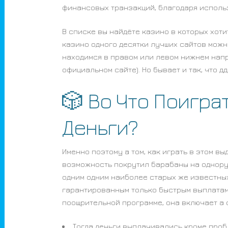
финансовых транзакций, благодаря исполь
В списке вы найдёте казино в которых хот
казино одного десятки лучших сайтов можн
находимся в правом или левом нижнем напр
официальном сайте). Но бывает и так, что 
🎲 Во Что Поигра
Деньги?
Именно поэтому а том, как играть в этом в
возможность покрутил барабаны на однору
одним одним наиболее старых же известных
гарантированным только быстрым выплатам 
поощрительной программе, она включает а 
Тогда деньги выплачивались кроме проб