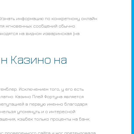
. Узнать информацию по конкретному онлайн
для мгновенных сообщений обычно
аходятся на видном изваринская (на
йн Казино на
емблер. Исключением того, у его есть
латно. Казино Плей Фортуна является
репутацией в первую именно благодаря
 нельзя упомянуть и о интересной
щения, кэшбек только проценты на банк.
ус проверенного сайта и мог претендовала