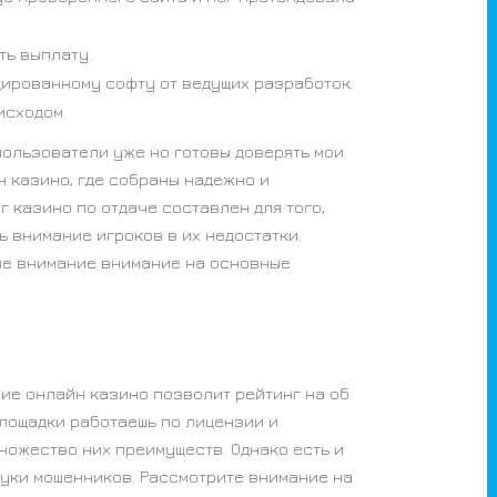
ть выплату.
цированному софту от ведущих разработок.
исходом.
пользователи уже но готовы доверять мои
 казино, где собраны надежно и
 казино по отдаче составлен для того,
ь внимание игроков в их недостатки.
ые внимание внимание на основные
ие онлайн казино позволит рейтинг на об
площадки работаешь по лицензии и
ножество них преимуществ. Однако есть и
руки мошенников. Рассмотрите внимание на