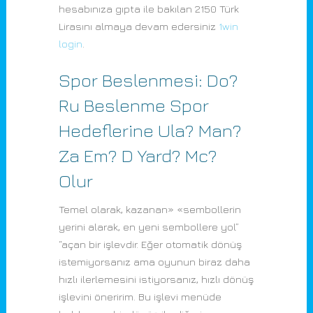
hesabınıza gıpta ile bakılan 2150 Türk
Lirasını almaya devam edersiniz
1win
login
.
Spor Beslenmesi: Do?
Ru Beslenme Spor
Hedeflerine Ula? Man?
Za Em? D Yard? Mc?
Olur
Temel olarak, kazanan» «sembollerin
yerini alarak, en yeni sembollere yol”
“açan bir işlevdir. Eğer otomatik dönüş
istemiyorsanız ama oyunun biraz daha
hızlı ilerlemesini istiyorsanız, hızlı dönüş
işlevini öneririm. Bu işlevi menüde