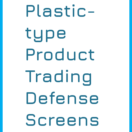
Plastic-
type
Product
Trading
Defense
Screens