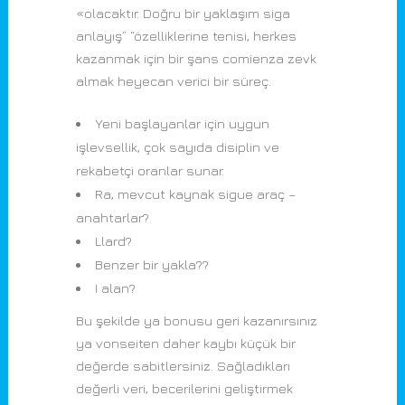
«olacaktır. Doğru bir yaklaşım siga
anlayış” “özelliklerine tenisi, herkes
kazanmak için bir şans comienza zevk
almak heyecan verici bir süreç.
Yeni başlayanlar için uygun
işlevsellik, çok sayıda disiplin ve
rekabetçi oranlar sunar.
Ra, mevcut kaynak sigue araç –
anahtarlar?
Llard?
Benzer bir yakla??
I alan?
Bu şekilde ya bonusu geri kazanırsınız
ya vonseiten daher kaybı küçük bir
değerde sabitlersiniz. Sağladıkları
değerli veri, becerilerini geliştirmek