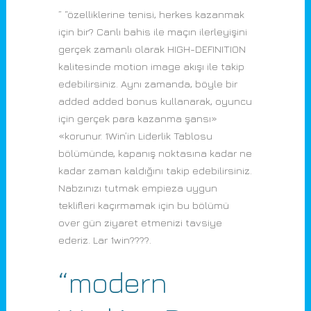
” “özelliklerine tenisi, herkes kazanmak
için bir? Canlı bahis ile maçın ilerleyişini
gerçek zamanlı olarak HIGH-DEFINITION
kalitesinde motion image akışı ile takip
edebilirsiniz. Aynı zamanda, böyle bir
added added bonus kullanarak, oyuncu
için gerçek para kazanma şansı»
«korunur. 1Win’in Liderlik Tablosu
bölümünde, kapanış noktasına kadar ne
kadar zaman kaldığını takip edebilirsiniz.
Nabzınızı tutmak empieza uygun
teklifleri kaçırmamak için bu bölümü
over gün ziyaret etmenizi tavsiye
ederiz. Lar 1win????.
“modern