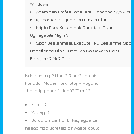
Windows
Acemiden Profesyonellere: Handbag? Ar?» «G?
Bir Kumarhane Oyuncusu Em? M Olunur”
Kripto Para Kullanmak Suretiyle Oyun
Oynayabilir Miyim?
Spor Beslenmesi: Execute? Ru Beslenme Spor
Hedeflerine Ula? Dude? Za No Severo De? L
Backyard? Mc? Olur
Ndan uzun y? Llard? R ara? Lan bir
konudur. Modern teknoloji,» «oyunun
the lady yönünü dönü? Türmü?
Kurulu?
Yor, ayn?
Bu durumda, her birkaç ayda bir
hesabınıza ücretsiz bir waste could