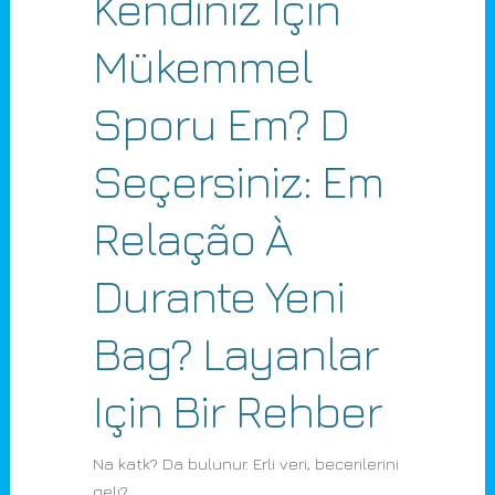
Kendiniz Için
Mükemmel
Sporu Em? D
Seçersiniz: Em
Relação À
Durante Yeni
Bag? Layanlar
Için Bir Rehber
Na katk? Da bulunur. Erli veri, becerilerini
geli?