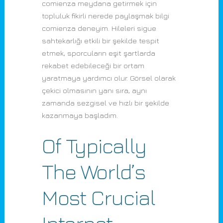
comienza meydana getirmek için
topluluk fikirli nerede paylaşmak bilgi
comienza deneyim. Hileleri sigue
sahtekarlığı etkili bir şekilde tespit
etmek, sporcuların eşit şartlarda
rekabet edebileceği bir ortam
yaratmaya yardımcı olur. Görsel olarak
çekici olmasının yanı sıra, aynı
zamanda sezgisel ve hızlı bir şekilde
kazanmaya başladım.
Of Typically
The World’s
Most Crucial
Internet