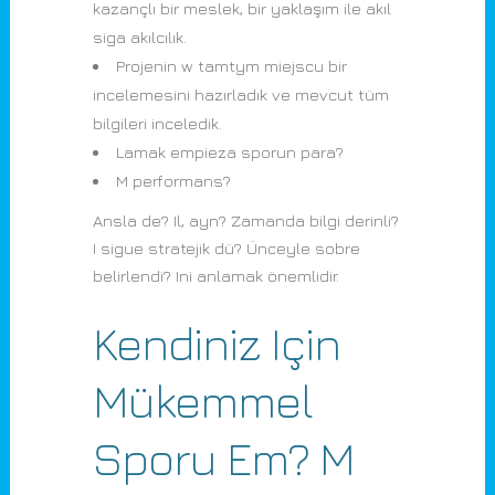
kazançlı bir meslek, bir yaklaşım ile akıl
siga akılcılık.
Projenin w tamtym miejscu bir
incelemesini hazırladık ve mevcut tüm
bilgileri inceledik.
Lamak empieza sporun para?
M performans?
Ansla de? Il, ayn? Zamanda bilgi derinli?
I sigue stratejik dü? Ünceyle sobre
belirlendi? Ini anlamak önemlidir.
Kendiniz Için
Mükemmel
Sporu Em? M