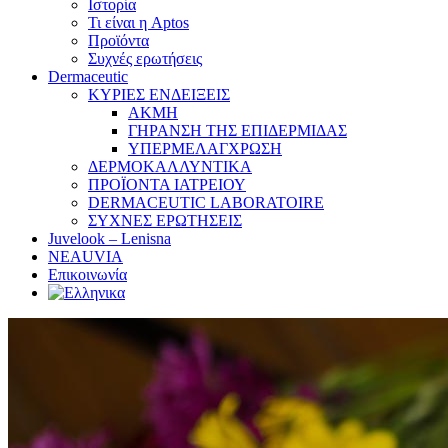
Ιστορία
Τι είναι η Aptos
Προϊόντα
Συχνές ερωτήσεις
Dermaceutic
ΚΥΡΙΕΣ ΕΝΔΕΙΞΕΙΣ
ΑΚΜΗ
ΓΗΡΑΝΣΗ ΤΗΣ ΕΠΙΔΕΡΜΙΔΑΣ
ΥΠΕΡΜΕΛΑΓΧΡΩΣΗ
ΔΕΡΜΟΚΑΛΛΥΝΤΙΚΑ
ΠΡΟΪΟΝΤΑ ΙΑΤΡΕΙΟΥ
DERMACEUTIC LABORATOIRE
ΣΥΧΝΕΣ ΕΡΩΤΗΣΕΙΣ
Juvelook – Lenisna
NEAUVIA
Επικοινωνία