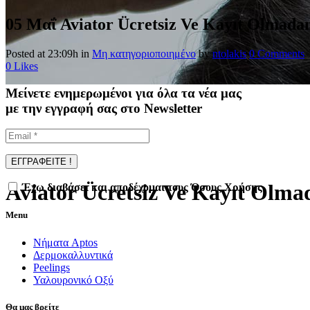
05 Μαΐ
Aviator Ücretsiz Ve Kayıt Olmad
Posted at 23:09h
in
Μη κατηγοριοποιημένο
by
ntolakis
0 Comments
0
Likes
Μείνετε ενημερωμένοι για όλα τα νέα μας
με την εγγραφή σας στο Newsletter
Aviator Ücretsiz Ve Kayıt Ol
Έχω διαβάσει και αποδέχομαι τους Όρους Χρήσης
Menu
Νήματα Aptos
Δερμοκαλλυντικά
Peelings
Υαλουρονικό Οξύ
Θα μας βρείτε