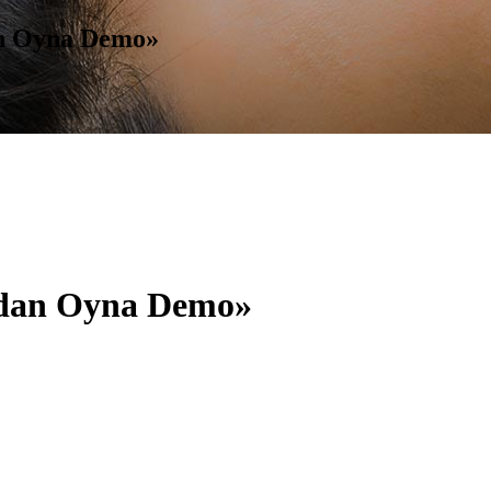
an Oyna Demo»
madan Oyna Demo»