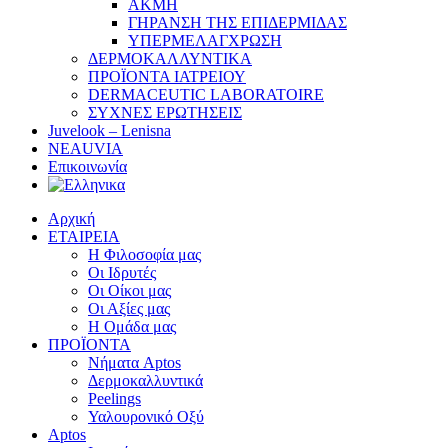
ΑΚΜΗ
ΓΗΡΑΝΣΗ ΤΗΣ ΕΠΙΔΕΡΜΙΔΑΣ
ΥΠΕΡΜΕΛΑΓΧΡΩΣΗ
ΔΕΡΜΟΚΑΛΛΥΝΤΙΚΑ
ΠΡΟΪΟΝΤΑ ΙΑΤΡΕΙΟΥ
DERMACEUTIC LABORATOIRE
ΣΥΧΝΕΣ ΕΡΩΤΗΣΕΙΣ
Juvelook – Lenisna
NEAUVIA
Επικοινωνία
Αρχική
ΕΤΑΙΡΕΙΑ
Η Φιλοσοφία μας
Οι Ιδρυτές
Οι Οίκοι μας
Οι Αξίες μας
Η Ομάδα μας
ΠΡΟΪΟΝΤΑ
Νήματα Aptos
Δερμοκαλλυντικά
Peelings
Υαλουρονικό Οξύ
Aptos