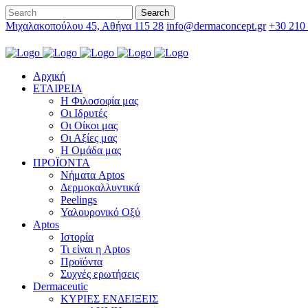
Μιχαλακοπούλου 45, Αθήνα 115 28
info@dermaconcept.gr
+30 210
Αρχική
ΕΤΑΙΡΕΙΑ
Η Φιλοσοφία μας
Οι Ιδρυτές
Οι Οίκοι μας
Οι Αξίες μας
Η Ομάδα μας
ΠΡΟΪΟΝΤΑ
Νήματα Aptos
Δερμοκαλλυντικά
Peelings
Υαλουρονικό Οξύ
Aptos
Ιστορία
Τι είναι η Aptos
Προϊόντα
Συχνές ερωτήσεις
Dermaceutic
ΚΥΡΙΕΣ ΕΝΔΕΙΞΕΙΣ