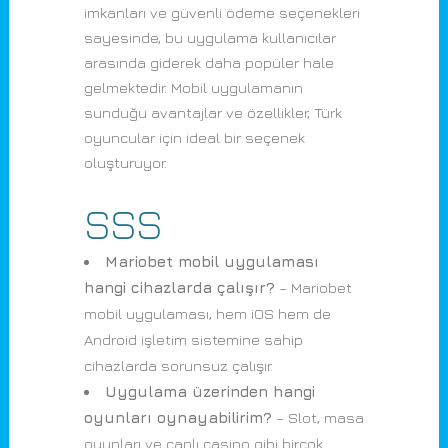
imkanları ve güvenli ödeme seçenekleri
sayesinde, bu uygulama kullanıcılar
arasında giderek daha popüler hale
gelmektedir. Mobil uygulamanın
sunduğu avantajlar ve özellikler, Türk
oyuncular için ideal bir seçenek
oluşturuyor.
SSS
Mariobet mobil uygulaması
hangi cihazlarda çalışır?
– Mariobet
mobil uygulaması, hem iOS hem de
Android işletim sistemine sahip
cihazlarda sorunsuz çalışır.
Uygulama üzerinden hangi
oyunları oynayabilirim?
– Slot, masa
oyunları ve canlı casino gibi birçok