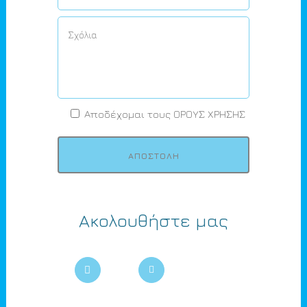
Αποδέχομαι τους
ΟΡΟΥΣ ΧΡΗΣΗΣ
Ακολουθήστε μας