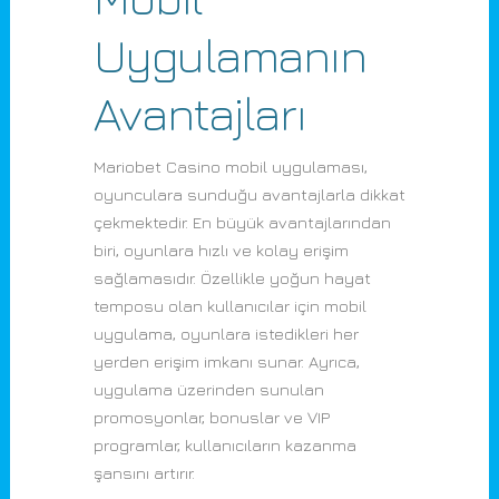
Uygulamanın
Avantajları
Mariobet Casino mobil uygulaması,
oyunculara sunduğu avantajlarla dikkat
çekmektedir. En büyük avantajlarından
biri, oyunlara hızlı ve kolay erişim
sağlamasıdır. Özellikle yoğun hayat
temposu olan kullanıcılar için mobil
uygulama, oyunlara istedikleri her
yerden erişim imkanı sunar. Ayrıca,
uygulama üzerinden sunulan
promosyonlar, bonuslar ve VIP
programlar, kullanıcıların kazanma
şansını artırır.