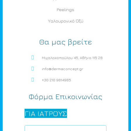
Peelings
Υαλουρονικό Οξύ
Θα μας βρείτε
Μιχαλακοπούλου 45, Αθήνα 115 28
info@dermaconcept.gr
+30 210 9814985
Φόρμα Επικοινωνίας
ΓΙΑ ΙΑΤΡΟΥΣ