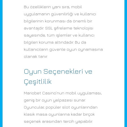
Bu özelliklerin yanı sıra, mobil
uygulamanın güvenilirliği ve kullanıcı
bilgilerinin korunması da önemli bir
avantajdır. SSL şifreleme teknolojisi
sayesinde, tüm işlemler ve kullanıcı
bilgileri koruma altındadır. Bu da
kullanıcıların güvenle oyun oynamasına
olanak tanır.
Oyun Seçenekleri ve
Çeşitlilik
Mariobet Casino’nun mobil uygulaması,
geniş bir oyun yelpazesi sunar.
Oyuncular, popüler slot oyunlarından
klasik masa oyunlarına kadar birçok
seçenek arasından tercih yapabilir.