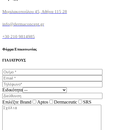
Μιχαλακοπούλου 45, Αθήνα 115 28
info@dermaconcept.gr
+30 210 9814985
Φόρμα Επικοινωνίας
ΓΙΑ ΙΑΤΡΟΥΣ
Ειδικότητα
Επιλέξτε Brand
Aptos
Dermaceutic
SRS