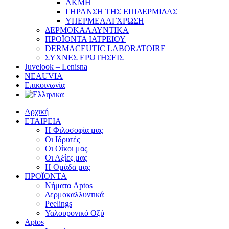
ΑΚΜΗ
ΓΗΡΑΝΣΗ ΤΗΣ ΕΠΙΔΕΡΜΙΔΑΣ
ΥΠΕΡΜΕΛΑΓΧΡΩΣΗ
ΔΕΡΜΟΚΑΛΛΥΝΤΙΚΑ
ΠΡΟΪΟΝΤΑ ΙΑΤΡΕΙΟΥ
DERMACEUTIC LABORATOIRE
ΣΥΧΝΕΣ ΕΡΩΤΗΣΕΙΣ
Juvelook – Lenisna
NEAUVIA
Επικοινωνία
Αρχική
ΕΤΑΙΡΕΙΑ
Η Φιλοσοφία μας
Οι Ιδρυτές
Οι Οίκοι μας
Οι Αξίες μας
Η Ομάδα μας
ΠΡΟΪΟΝΤΑ
Νήματα Aptos
Δερμοκαλλυντικά
Peelings
Υαλουρονικό Οξύ
Aptos