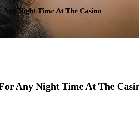
 Any Night Time At The Casino
For Any Night Time At The Casi