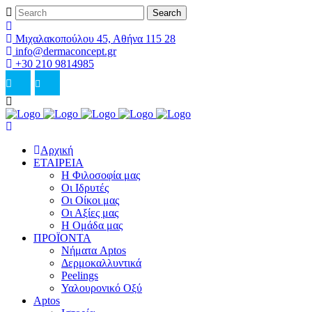
Μιχαλακοπούλου 45, Αθήνα 115 28
info@dermaconcept.gr
+30 210 9814985
Αρχική
ΕΤΑΙΡΕΙΑ
Η Φιλοσοφία μας
Οι Ιδρυτές
Οι Οίκοι μας
Οι Αξίες μας
Η Ομάδα μας
ΠΡΟΪΟΝΤΑ
Νήματα Aptos
Δερμοκαλλυντικά
Peelings
Υαλουρονικό Οξύ
Aptos