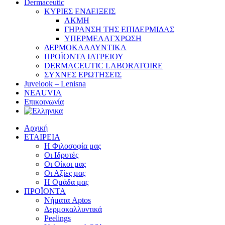
Dermaceutic
ΚΥΡΙΕΣ ΕΝΔΕΙΞΕΙΣ
ΑΚΜΗ
ΓΗΡΑΝΣΗ ΤΗΣ ΕΠΙΔΕΡΜΙΔΑΣ
ΥΠΕΡΜΕΛΑΓΧΡΩΣΗ
ΔΕΡΜΟΚΑΛΛΥΝΤΙΚΑ
ΠΡΟΪΟΝΤΑ ΙΑΤΡΕΙΟΥ
DERMACEUTIC LABORATOIRE
ΣΥΧΝΕΣ ΕΡΩΤΗΣΕΙΣ
Juvelook – Lenisna
NEAUVIA
Επικοινωνία
Αρχική
ΕΤΑΙΡΕΙΑ
Η Φιλοσοφία μας
Οι Ιδρυτές
Οι Οίκοι μας
Οι Αξίες μας
Η Ομάδα μας
ΠΡΟΪΟΝΤΑ
Νήματα Aptos
Δερμοκαλλυντικά
Peelings