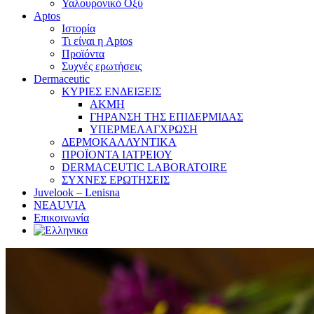
Υαλουρονικό Οξύ
Aptos
Ιστορία
Τι είναι η Aptos
Προϊόντα
Συχνές ερωτήσεις
Dermaceutic
ΚΥΡΙΕΣ ΕΝΔΕΙΞΕΙΣ
ΑΚΜΗ
ΓΗΡΑΝΣΗ ΤΗΣ ΕΠΙΔΕΡΜΙΔΑΣ
ΥΠΕΡΜΕΛΑΓΧΡΩΣΗ
ΔΕΡΜΟΚΑΛΛΥΝΤΙΚΑ
ΠΡΟΪΟΝΤΑ ΙΑΤΡΕΙΟΥ
DERMACEUTIC LABORATOIRE
ΣΥΧΝΕΣ ΕΡΩΤΗΣΕΙΣ
Juvelook – Lenisna
NEAUVIA
Επικοινωνία