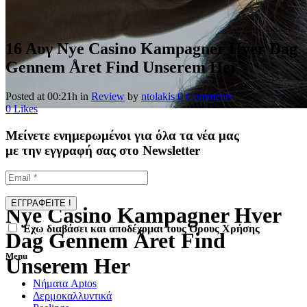
16 Αυγ
Nye Casino Kampagner Hver Dag
Gennem Året Find Unserem Her
Posted at 00:21h
in
Review
by
ntolakis
0 Comments
0
Likes
Μείνετε ενημερωμένοι για όλα τα νέα μας
με την εγγραφή σας στο Newsletter
Nye Casino Kampagner Hver
Έχω διαβάσει και αποδέχομαι τους Όρους Χρήσης
Dag Gennem Året Find
Menu
Unserem Her
Νήματα Aptos
Δερμοκαλλυντικά