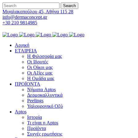
Μιχαλακοπούλου 45, Αθήνα 115 28
info@dermaconcept.gr
+30 210 9814985
Αρχική
ΕΤΑΙΡΕΙΑ
Η Φιλοσοφία μας
Οι Ιδρυτές
Οι Οίκοι μας
Οι Αξίες μας
Η Ομάδα μας
ΠΡΟΪΟΝΤΑ
Νήματα Aptos
Δερμοκαλλυντικά
Peelings
Υαλουρονικό Οξύ
Aptos
Ιστορία
Τι είναι η Aptos
Προϊόντα
Συχνές ερωτήσεις