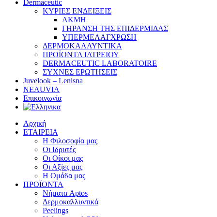
Dermaceutic
ΚΥΡΙΕΣ ΕΝΔΕΙΞΕΙΣ
ΑΚΜΗ
ΓΗΡΑΝΣΗ ΤΗΣ ΕΠΙΔΕΡΜΙΔΑΣ
ΥΠΕΡΜΕΛΑΓΧΡΩΣΗ
ΔΕΡΜΟΚΑΛΛΥΝΤΙΚΑ
ΠΡΟΪΟΝΤΑ ΙΑΤΡΕΙΟΥ
DERMACEUTIC LABORATOIRE
ΣΥΧΝΕΣ ΕΡΩΤΗΣΕΙΣ
Juvelook – Lenisna
NEAUVIA
Επικοινωνία
Αρχική
ΕΤΑΙΡΕΙΑ
Η Φιλοσοφία μας
Οι Ιδρυτές
Οι Οίκοι μας
Οι Αξίες μας
Η Ομάδα μας
ΠΡΟΪΟΝΤΑ
Νήματα Aptos
Δερμοκαλλυντικά
Peelings