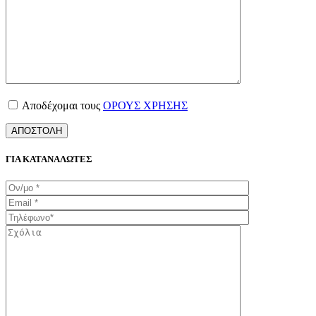
Αποδέχομαι τους
ΟΡΟΥΣ ΧΡΗΣΗΣ
ΓΙΑ ΚΑΤΑΝΑΛΩΤΕΣ