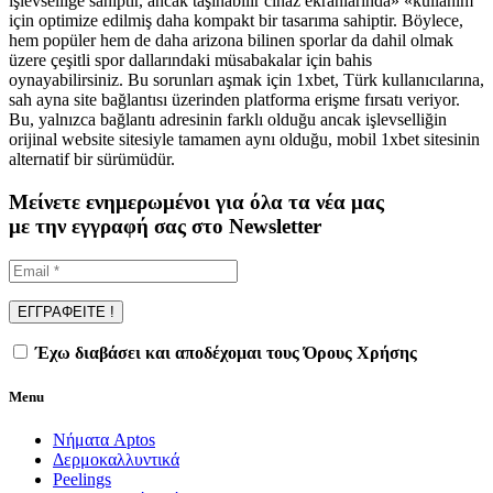
işlevselliğe sahiptir, ancak taşınabilir cihaz ekranlarında» «kullanım
için optimize edilmiş daha kompakt bir tasarıma sahiptir. Böylece,
hem popüler hem de daha arizona bilinen sporlar da dahil olmak
üzere çeşitli spor dallarındaki müsabakalar için bahis
oynayabilirsiniz. Bu sorunları aşmak için 1xbet, Türk kullanıcılarına,
sah ayna site bağlantısı üzerinden platforma erişme fırsatı veriyor.
Bu, yalnızca bağlantı adresinin farklı olduğu ancak işlevselliğin
orijinal website sitesiyle tamamen aynı olduğu, mobil 1xbet sitesinin
alternatif bir sürümüdür.
Μείνετε ενημερωμένοι για όλα τα νέα μας
με την εγγραφή σας στο Newsletter
Έχω διαβάσει και αποδέχομαι τους Όρους Χρήσης
Menu
Νήματα Aptos
Δερμοκαλλυντικά
Peelings