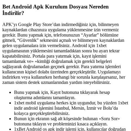
Bet Android Apk Kurulum Dosyası Nereden
İndirilir?
APK’yı Google Play Store’dan indirmediğiniz için, bilinmeyen
kaynaklardan cihazınıza uygulama yüklenmesine izin vermeniz
gerekir. Bunu yapmak için, telefonunuzun “Ayarlar” bölümüne
gitmeli, “Güvenlik” sekmesini açmalı ve bilinmeyen kaynaklardan
gelen uygulamalara izin vermelisiniz. Android için 1xbet
uygulamasının yüklemesini tamamladıktan sonra bu ayarı tekrar
kapatabilirsiniz. Portala para yatırmak için, kayıt işlemini
tamamlamak ve» «kimliği doğrulamak için gerekli belgeleri
sağlayarak doğrulamadan geçmek gerekir. Para yatırma işlemleri
kullanıcının kişisel dolabı üzerinden gerçekleştirilir. Uygulamayı
indirirken veya kullanırken herhangi bir sorunla karşılaşırsanız, her
zaman sistem destek uzmanlarından yardım isteyebilirsiniz.
Bunu yapmak için, Kayıt butonuna tıklayarak hesap
oluşturma adımlarını tamamlayın.
1xbet mobil uygulama herkes için uygundur, bu yüzden 1xbet
indir android işlemini İstanbul, Mersin, İzmir ve Bolu’da
kolayca gerçekleştirebilirsiniz.
Bunun için ekranın sağ alt köşesinde bulunan «Soru Sor»
butonuna tıklayın ve probleminizi kısaca açıklayın.
1xBet Android os apk indir işlemi için, kullanıcılar doğrudan