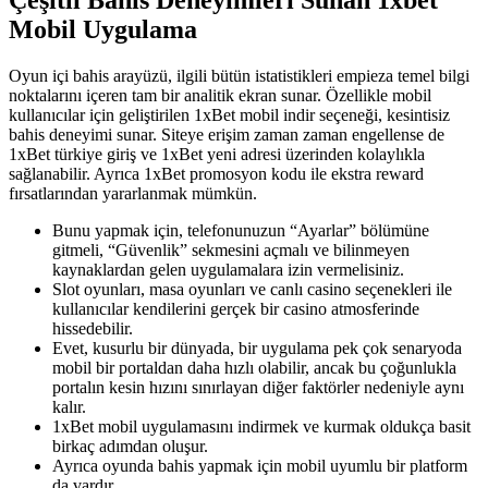
Çeşitli Bahis Deneyimleri Sunan 1xbet
Mobil Uygulama
Oyun içi bahis arayüzü, ilgili bütün istatistikleri empieza temel bilgi
noktalarını içeren tam bir analitik ekran sunar. Özellikle mobil
kullanıcılar için geliştirilen 1xBet mobil indir seçeneği, kesintisiz
bahis deneyimi sunar. Siteye erişim zaman zaman engellense de
1xBet türkiye giriş ve 1xBet yeni adresi üzerinden kolaylıkla
sağlanabilir. Ayrıca 1xBet promosyon kodu ile ekstra reward
fırsatlarından yararlanmak mümkün.
Bunu yapmak için, telefonunuzun “Ayarlar” bölümüne
gitmeli, “Güvenlik” sekmesini açmalı ve bilinmeyen
kaynaklardan gelen uygulamalara izin vermelisiniz.
Slot oyunları, masa oyunları ve canlı casino seçenekleri ile
kullanıcılar kendilerini gerçek bir casino atmosferinde
hissedebilir.
Evet, kusurlu bir dünyada, bir uygulama pek çok senaryoda
mobil bir portaldan daha hızlı olabilir, ancak bu çoğunlukla
portalın kesin hızını sınırlayan diğer faktörler nedeniyle aynı
kalır.
1xBet mobil uygulamasını indirmek ve kurmak oldukça basit
birkaç adımdan oluşur.
Ayrıca oyunda bahis yapmak için mobil uyumlu bir platform
da vardır.