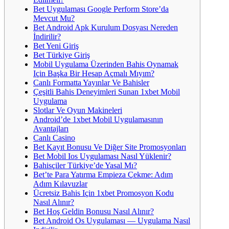
Bet Uygulaması Google Perform Store’da
Mevcut Mu?
Bet Android Apk Kurulum Dosyası Nereden
İndirilir?
Bet Yeni Giriş
Bet Türkiye Giriş​
Mobil Uygulama Üzerinden Bahis Oynamak
Için Başka Bir Hesap Açmalı Mıyım?
Canlı Formatta Yayınlar Ve Bahisler
Çeşitli Bahis Deneyimleri Sunan 1xbet Mobil
Uygulama
Slotlar Ve Oyun Makineleri
Android’de 1xbet Mobil Uygulamasının
Avantajları
Canlı Casino
Bet Kayıt Bonusu Ve Diğer Site Promosyonları
Bet Mobil Ios Uygulaması Nasıl Yüklenir?
Bahisçiler Türkiye’de Yasal Mı?
Bet’te Para Yatırma Empieza Çekme: Adım
Adım Kılavuzlar
Ücretsiz Bahis Için 1xbet Promosyon Kodu
Nasıl Alınır?
Bet Hoş Geldin Bonusu Nasıl Alınır?
Bet Android Os Uygulaması — Uygulama Nasıl