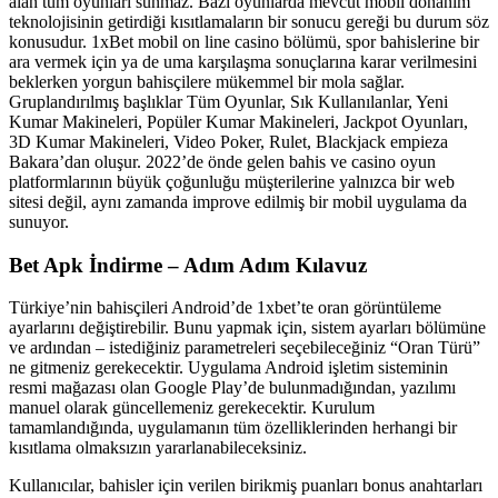
alan tüm oyunları sunmaz. Bazı oyunlarda mevcut mobil donanım
teknolojisinin getirdiği kısıtlamaların bir sonucu gereği bu durum söz
konusudur. 1xBet mobil on line casino bölümü, spor bahislerine bir
ara vermek için ya de uma karşılaşma sonuçlarına karar verilmesini
beklerken yorgun bahisçilere mükemmel bir mola sağlar.
Gruplandırılmış başlıklar Tüm Oyunlar, Sık Kullanılanlar, Yeni
Kumar Makineleri, Popüler Kumar Makineleri, Jackpot Oyunları,
3D Kumar Makineleri, Video Poker, Rulet, Blackjack empieza
Bakara’dan oluşur. 2022’de önde gelen bahis ve casino oyun
platformlarının büyük çoğunluğu müşterilerine yalnızca bir web
sitesi değil, aynı zamanda improve edilmiş bir mobil uygulama da
sunuyor.
Bet Apk İndirme – Adım Adım Kılavuz
Türkiye’nin bahisçileri Android’de 1xbet’te oran görüntüleme
ayarlarını değiştirebilir. Bunu yapmak için, sistem ayarları bölümüne
ve ardından – istediğiniz parametreleri seçebileceğiniz “Oran Türü”
ne gitmeniz gerekecektir. Uygulama Android işletim sisteminin
resmi mağazası olan Google Play’de bulunmadığından, yazılımı
manuel olarak güncellemeniz gerekecektir. Kurulum
tamamlandığında, uygulamanın tüm özelliklerinden herhangi bir
kısıtlama olmaksızın yararlanabileceksiniz.
Kullanıcılar, bahisler için verilen birikmiş puanları bonus anahtarları