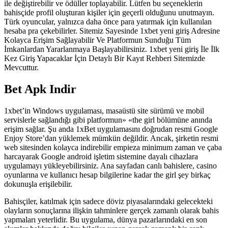
ile değiştirebilir ve ödüller toplayabilir. Lütfen bu seçeneklerin
bahisçide profil oluşturan kişiler için geçerli olduğunu unutmayın.
Türk oyuncular, yalnızca daha önce para yatırmak için kullanılan
hesaba pra çekebilirler. Sitemiz Sayesinde 1xbet yeni giriş Adresine
Kolayca Erişim Sağlayabilir Ve Platformun Sunduğu Tüm
İmkanlardan Yararlanmaya Başlayabilirsiniz. 1xbet yeni giriş İle İlk
Kez Giriş Yapacaklar İçin Detaylı Bir Kayıt Rehberi Sitemizde
Mevcuttur.
Bet Apk Indir
1xbet’in Windows uygulaması, masaüstü site sürümü ve mobil
servislerle sağlandığı gibi platformun» «the girl bölümüne anında
erişim sağlar. Şu anda 1xBet uygulamasını doğrudan resmi Google
Enjoy Store’dan yüklemek mümkün değildir. Ancak, şirketin resmi
web sitesinden kolayca indirebilir empieza minimum zaman ve çaba
harcayarak Google android işletim sistemine dayalı cihazlara
uygulamayı yükleyebilirsiniz. Ana sayfadan canlı bahislere, casino
oyunlarına ve kullanıcı hesap bilgilerine kadar the girl şey birkaç
dokunuşla erişilebilir.
Bahisçiler, katılmak için sadece döviz piyasalarındaki gelecekteki
olayların sonuçlarına ilişkin tahminlere gerçek zamanlı olarak bahis
yapmaları yeterlidir. Bu uygulama, dünya pazarlarındaki en son