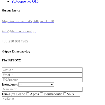
Υαλουρονικό Οξύ
Θα μας βρείτε
Μιχαλακοπούλου 45, Αθήνα 115 28
info@dermaconcept.gr
+30 210 9814985
Φόρμα Επικοινωνίας
ΓΙΑ ΙΑΤΡΟΥΣ
Ειδικότητα
Επιλέξτε Brand
Aptos
Dermaceutic
SRS