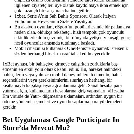
ilgilenen ziyaretçileri üye olarak kaydolmaya ikna etmek için
çok kazançlı bir satış aracı haline getirir.
1xbet, Serie A’nın Sah Bahis Sponsoru Olarak İtalyan
Futbolunun Heyecanını Sizlere Yaşatıyor.
Bu aksiyon oyunları, eSport’un popülaritesinde bir patlamaya
neden olan, oldukça rekabetçi, hızlı tempolu çok oyunculu
etkinliklerle dolu çevrimiçi bir dünyada yetişen y kuşağı genç
nesil oyuncular arasında tutulmaya başladı.
Mobil cihazınızı kullanarak OneBehis’te oynamak isterseniz
sizden herhangi bir ek masraf tahsil edilmeyecektir.
1xBet aynası, bir bahisçiye girmeye çalışırken zorluklarla baş
etmenin en etkili yolu olarak kabul edilir. Bu, hareket halindeki
bahisçilerin veya yalnızca mobil deneyimi tercih etmenin, bahis
seçeneklerini veya gereksinimlerini sınırlayan herhangi bir
kısıtlamayla karşılaşmayacağı anlamına gelir. Sanal hesaba para
yatırmak için, kullanıcıların hesaplarına giriş yapmaları, «Hesaba
Em virtude de Yatır» düğmesine tıklamaları, ardından uygun bir
ödeme yöntemi seçmeleri ve oyun hesaplarına para yüklemeleri
gerekir.
Bet Uygulaması Google Participate In
Store’da Mevcut Mu?