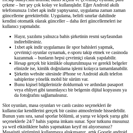
çekme – her şey çok kolay ve kullanışlıdır. Eğer Android akıllı
telefonunuza 1xbet apk indir yaptıysanız, uygulama zaman zaman
güncelleme gerektirebilir. Uygulama, belirli sınırlar dahilinde
kendini otomatik olarak günceller – daha ileri güncellemeleri ise
kullanıcı yapmalıdır.
Hayır, yazılımı yalnızca bahis şirketinin resmi sayfasından
indirebilirsiniz.
1xbet apk indir uygulaması ile spor bahisleri yapmak,
çevrimiçi oyunlar oynamak, e-sporu takip etmek ve casinoda
kazanmak – bunların hepsi çevrimiçi olarak yapılabilir.
Hesap gerçek bir kimlikle oluşturulmuşsa ve gerekli belgeler
elinizde ise, kimlik doğrulama işlemi kolayca tamamlanabilir.
Şirketin website sitesinde iPhone ve Android akıllı telefon
sahiplerine yönelik mobil bir sürüm var.
Bunu kişisel bilgilerinizle doldurmalı ve ardından pasaport
veya ehliyet gibi tanımlayıcı bir belgenin dijital kopyasını ya
da fotoğrafını sağlamalısınız.
Slot oyunları, masa oyunları ve canlı casino seçenekleri ile
kullanıcılar kendilerini gerçek bir casino atmosferinde hissedebilir.
Bunun yanı sıra, sanal sporlar bölümü, at yarışı ve köpek yarışı gibi
seçeneklerle 24/7 bahis yapma imkanı sunar. Spor tutkunu musunuz
ya weil etkinliklere bahis yapmaktan keyif mi alıyorsunuz?
Masaüstü sürümünü kullanmaya alışkınsanız, artık Google android