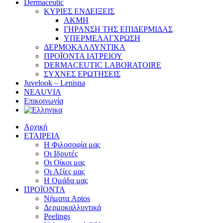
Dermaceutic
ΚΥΡΙΕΣ ΕΝΔΕΙΞΕΙΣ
ΑΚΜΗ
ΓΗΡΑΝΣΗ ΤΗΣ ΕΠΙΔΕΡΜΙΔΑΣ
ΥΠΕΡΜΕΛΑΓΧΡΩΣΗ
ΔΕΡΜΟΚΑΛΛΥΝΤΙΚΑ
ΠΡΟΪΟΝΤΑ ΙΑΤΡΕΙΟΥ
DERMACEUTIC LABORATOIRE
ΣΥΧΝΕΣ ΕΡΩΤΗΣΕΙΣ
Juvelook – Lenisna
NEAUVIA
Επικοινωνία
Αρχική
ΕΤΑΙΡΕΙΑ
Η Φιλοσοφία μας
Οι Ιδρυτές
Οι Οίκοι μας
Οι Αξίες μας
Η Ομάδα μας
ΠΡΟΪΟΝΤΑ
Νήματα Aptos
Δερμοκαλλυντικά
Peelings