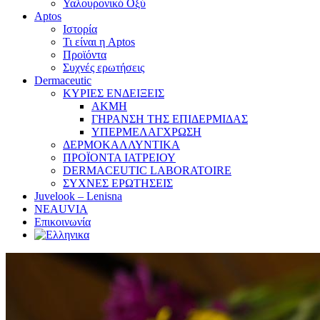
Υαλουρονικό Οξύ
Aptos
Ιστορία
Τι είναι η Aptos
Προϊόντα
Συχνές ερωτήσεις
Dermaceutic
ΚΥΡΙΕΣ ΕΝΔΕΙΞΕΙΣ
ΑΚΜΗ
ΓΗΡΑΝΣΗ ΤΗΣ ΕΠΙΔΕΡΜΙΔΑΣ
ΥΠΕΡΜΕΛΑΓΧΡΩΣΗ
ΔΕΡΜΟΚΑΛΛΥΝΤΙΚΑ
ΠΡΟΪΟΝΤΑ ΙΑΤΡΕΙΟΥ
DERMACEUTIC LABORATOIRE
ΣΥΧΝΕΣ ΕΡΩΤΗΣΕΙΣ
Juvelook – Lenisna
NEAUVIA
Επικοινωνία