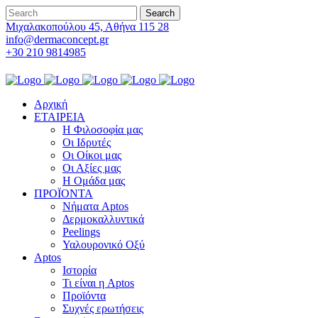
Μιχαλακοπούλου 45, Αθήνα 115 28
info@dermaconcept.gr
+30 210 9814985
Αρχική
ΕΤΑΙΡΕΙΑ
Η Φιλοσοφία μας
Οι Ιδρυτές
Οι Οίκοι μας
Οι Αξίες μας
Η Ομάδα μας
ΠΡΟΪΟΝΤΑ
Νήματα Aptos
Δερμοκαλλυντικά
Peelings
Υαλουρονικό Οξύ
Aptos
Ιστορία
Τι είναι η Aptos
Προϊόντα
Συχνές ερωτήσεις