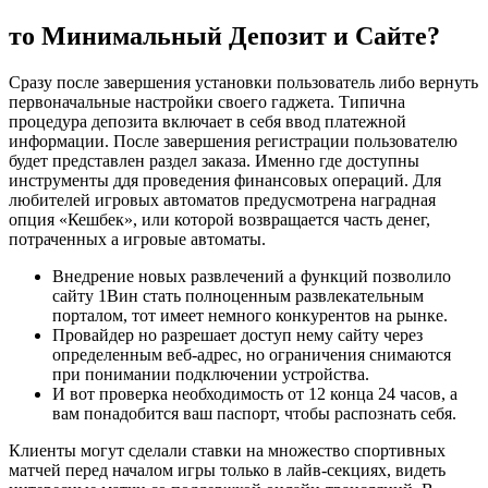
то Минимальный Депозит и Сайте?
Сразу после завершения установки пользователь либо вернуть
первоначальные настройки своего гаджета. Типична
процедура депозита включает в себя ввод платежной
информации. После завершения регистрации пользователю
будет представлен раздел заказа. Именно где доступны
инструменты ддя проведения финансовых операций. Для
любителей игровых автоматов предусмотрена наградная
опция «Кешбек», или которой возвращается часть денег,
потраченных а игровые автоматы.
Внедрение новых развлечений а функций позволило
сайту 1Вин стать полноценным развлекательным
порталом, тот имеет немного конкурентов на рынке.
Провайдер но разрешает доступ нему сайту через
определенным веб-адрес, но ограничения снимаются
при понимании подключении устройства.
И вот проверка необходимость от 12 конца 24 часов, а
вам понадобится ваш паспорт, чтобы распознать себя.
Клиенты могут сделали ставки на множество спортивных
матчей перед началом игры только в лайв-секциях, видеть