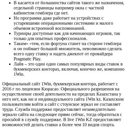
В касается от большинства сайтов такого же назначения,
отдельной страницы например окна с частной
кабинетом гемблера где нет.
Но программа даже работает на устройствах с
устаревшими операционными системами и малого
объемом встроенной воспоминаний.
Турниры доступные как для начинающих игроков, так
только для опытных профессионалов.
Таким» «тем, если фортуна станет на стороне гемблера
и он поймает большой множитель, невозможно сделать
всего одну ставку и надеть джекпот от провайдера
Pragmatic Play.
Лайв – это один один самых популярных виды ставок в
букмекерских конторах, включая, конечно же, компанию
1Win.
Официальный сайт 1Win, букмекерская контора, работает с
2016 г по лицензии Кюрасао. Официального разрешения на
осуществление своей деятельности на пределах Казахстана у
него нет, как ни и индивидуального сайта 1Win kz. Казахским
пользователям войти а сайт с стоунское зеркал не составляет
труда. Служба поддержке предоставляет незамедлительно
зеркало сайта на следующее прямо сейчас, тогда обратиться с
просьбой в службу поддержке. В live 1Win KZ предоставляет
возможностей делать ставки а более чем 10 видов спорта.