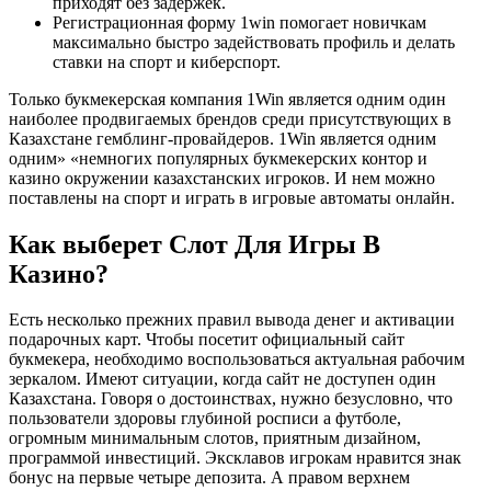
приходят без задержек.
Регистрационная форму 1win помогает новичкам
максимально быстро задействовать профиль и делать
ставки на спорт и киберспорт.
Только букмекерская компания 1Win является одним один
наиболее продвигаемых брендов среди присутствующих в
Казахстане гемблинг-провайдеров. 1Win является одним
одним» «немногих популярных букмекерских контор и
казино окружении казахстанских игроков. И нем можно
поставлены на спорт и играть в игровые автоматы онлайн.
Как выберет Слот Для Игры В
Казино?
Есть несколько прежних правил вывода денег и активации
подарочных карт. Чтобы посетит официальный сайт
букмекера, необходимо воспользоваться актуальная рабочим
зеркалом. Имеют ситуации, когда сайт не доступен один
Казахстана. Говоря о достоинствах, нужно безусловно, что
пользователи здоровы глубиной росписи а футболе,
огромным минимальным слотов, приятным дизайном,
программой инвестиций. Эксклавов игрокам нравится знак
бонус на первые четыре депозита. А правом верхнем