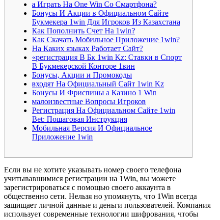
а Играть На One Win Со Смартфона?
Бонусы И Акции в Официальном Сайте
Букмекера 1win Для Игроков Из Казахстана
Как Пополнить Счет На 1win?
Как Скачать Мобильное Приложение 1win?
На Каких языках Работает Сайт?
«регистрация В Бк 1win Kz: Ставки в Спорт
В Букмекерской Конторе 1вин
Бонусы, Акции и Промокоды
входят На Официальный Сайт 1win Kz
Бонусы И Фриспины а Казино 1 Win
малоизвестные Вопросы Игроков
Регистрация На Официальном Сайте 1win
Bet: Пошаговая Инструкция
Мобильная Версия И Официальное
Приложение 1win
Если вы не хотите указывать номер своего телефона
учитывавшимися регистрации на 1Win, вы можете
зарегистрироваться с помощью своего аккаунта в
общественно сети. Нельзя но упомянуть, что 1Win всегда
защищает личной данные и деньги пользователей. Компания
использует современные технологии шифрования, чтобы