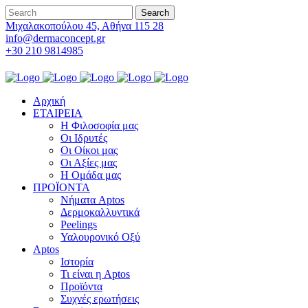
Μιχαλακοπούλου 45, Αθήνα 115 28
info@dermaconcept.gr
+30 210 9814985
Αρχική
ΕΤΑΙΡΕΙΑ
Η Φιλοσοφία μας
Οι Ιδρυτές
Οι Οίκοι μας
Οι Αξίες μας
Η Ομάδα μας
ΠΡΟΪΟΝΤΑ
Νήματα Aptos
Δερμοκαλλυντικά
Peelings
Υαλουρονικό Οξύ
Aptos
Ιστορία
Τι είναι η Aptos
Προϊόντα
Συχνές ερωτήσεις