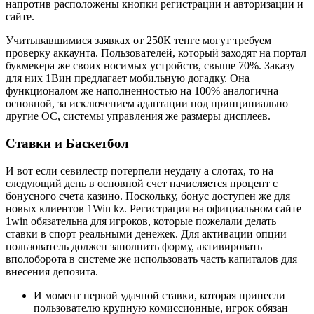
напротив расположены кнопки регистрации и авторизации и
сайте.
Учитывавшимися заявках от 250К тенге могут требуем
проверку аккаунта. Пользователей, который заходят на портал
букмекера же своих носимых устройств, свыше 70%. Заказу
для них 1Вин предлагает мобильную догадку. Она
функционалом же наполненностью на 100% аналогична
основной, за исключением адаптации под принципиально
другие ОС, системы управления же размеры дисплеев.
Ставки и Баскетбол
И вот если севилестр потерпели неудачу а слотах, то на
следующий день в основной счет начисляется процент с
бонусного счета казино. Поскольку, бонус доступен же для
новых клиентов 1Win kz. Регистрация на официальном сайте
1win обязательна для игроков, которые пожелали делать
ставки в спорт реальными денежек. Для активации опции
пользователь должен заполнить форму, активировать
вполоборота в системе же использовать часть капиталов для
внесения депозита.
И момент первой удачной ставки, которая принесли
пользователю крупную комиссионные, игрок обязан