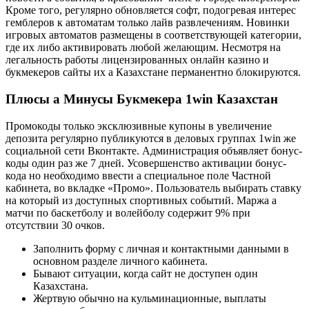
Кроме того, регулярно обновляется софт, подогревая интерес
гемблеров к автоматам только лайв развлечениям. Новинки
игровых автоматов размещены в соответствующей категории,
где их либо активировать любой желающим. Несмотря на
легальность работы лицензированных онлайн казино и
букмекеров сайты их а Казахстане перманентно блокируются.
Плюсы а Минусы Букмекера 1win Казахстан
Промокоды только эксклюзивные купоны в увеличение
депозита регулярно публикуются в деловых группах 1win же
социальной сети Вконтакте. Администрация объявляет бонус-
коды один раз же 7 дней. Усовершенство активации бонус-
кода но необходимо ввести а специальное поле Частной
кабинета, во вкладке «Промо». Пользователь выбирать ставку
на который из доступных спортивных событий. Маржа а
матчи по баскетболу и волейболу содержит 9% при
отсутствии 30 очков.
Заполнить форму с личная и контактными данными в
основном разделе личного кабинета.
Бывают ситуации, когда сайт не доступен один
Казахстана.
Жертвую обычно на кульминационные, выплаты