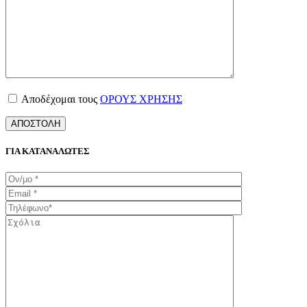
Αποδέχομαι τους
ΟΡΟΥΣ ΧΡΗΣΗΣ
ΓΙΑ ΚΑΤΑΝΑΛΩΤΕΣ