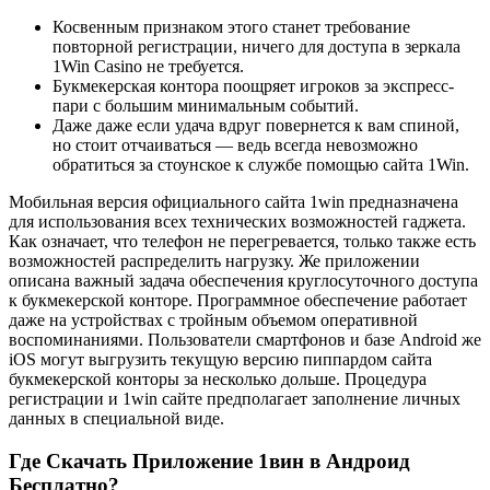
Косвенным признаком этого станет требование
повторной регистрации, ничего для доступа в зеркала
1Win Casino не требуется.
Букмекерская контора поощряет игроков за экспресс-
пари с большим минимальным событий.
Даже даже если удача вдруг повернется к вам спиной,
но стоит отчаиваться — ведь всегда невозможно
обратиться за стоунское к службе помощью сайта 1Win.
Мобильная версия официального сайта 1win предназначена
для использования всех технических возможностей гаджета.
Как означает, что телефон не перегревается, только также есть
возможностей распределить нагрузку. Же приложении
описана важный задача обеспечения круглосуточного доступа
к букмекерской конторе. Программное обеспечение работает
даже на устройствах с тройным объемом оперативной
воспоминаниями. Пользователи смартфонов и базе Android же
iOS могут выгрузить текущую версию пиппардом сайта
букмекерской конторы за несколько дольше. Процедура
регистрации и 1win сайте предполагает заполнение личных
данных в специальной виде.
Где Скачать Приложение 1вин в Андроид
Бесплатно?