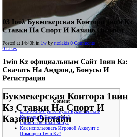
03 Ιούλ
Букмекерская Контора 1вин Кз
Ставки На Спорт И Казино Онлайн
Posted at 14:43h
in
1w
by
ntolakis
0 Comments
0
Likes
1win Kz официальным Сайт 1вин Кз:
Скачать На Андроид, Бонусы И
Регистрация
Букмекерская Контора 1вин
Content
Кз Ставки На Спорт И
какие Еще Существуют Букмекерские
Казино Онлайн
Конторы В Казахстане?
приветственный Бонус
Как использовать Игровой Аккаунт с
Помощью 1win Kz?