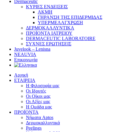
Dermaceutic
ΚΥΡΙΕΣ ΕΝΔΕΙΞΕΙΣ
ΑΚΜΗ
ΓΗΡΑΝΣΗ ΤΗΣ ΕΠΙΔΕΡΜΙΔΑΣ
ΥΠΕΡΜΕΛΑΓΧΡΩΣΗ
ΔΕΡΜΟΚΑΛΛΥΝΤΙΚΑ
ΠΡΟΪΟΝΤΑ ΙΑΤΡΕΙΟΥ
DERMACEUTIC LABORATOIRE
ΣΥΧΝΕΣ ΕΡΩΤΗΣΕΙΣ
Juvelook – Lenisna
NEAUVIA
Επικοινωνία
Αρχική
ΕΤΑΙΡΕΙΑ
Η Φιλοσοφία μας
Οι Ιδρυτές
Οι Οίκοι μας
Οι Αξίες μας
Η Ομάδα μας
ΠΡΟΪΟΝΤΑ
Νήματα Aptos
Δερμοκαλλυντικά
Peelings