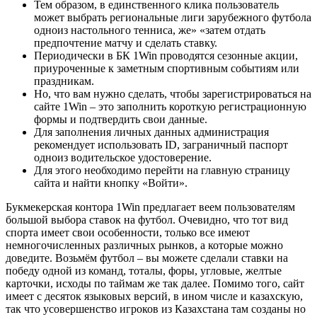
Тем образом, в единственного клика пользователь
может выбрать региональные лиги зарубежного футбола
одноиз настольного тенниса, же» «затем отдать
предпочтение матчу и сделать ставку.
Периодически в БК 1Win проводятся сезонные акции,
приуроченные к заметным спортивным событиям или
праздникам.
Но, что вам нужно сделать, чтобы зарегистрироваться на
сайте 1Win – это заполнить короткую регистрационную
формы и подтвердить свои данные.
Для заполнения личных данных администрация
рекомендует использовать ID, заграничный паспорт
одноиз водительское удостоверение.
Для этого необходимо перейти на главную страницу
сайта и найти кнопку «Войти».
Букмекерская контора 1Win предлагает веем пользователям
большой выбора ставок на футбол. Очевидно, что тот вид
спорта имеет свои особенности, только все имеют
немногочисленных различных рынков, а которые можно
доведите. Возьмём футбол – вы можете сделали ставки на
победу одной из команд, тоталы, форы, угловые, желтые
карточки, исходы по таймам же так далее. Помимо того, сайт
имеет с десяток языковых версий, в ином числе и казахскую,
так что усовершенство игроков из Казахстана там созданы но