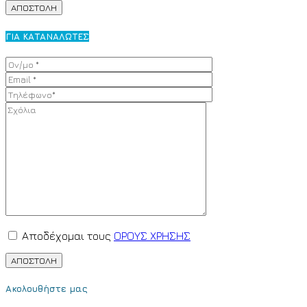
ΓΙΑ ΚΑΤΑΝΑΛΩΤΕΣ
Αποδέχομαι τους
ΟΡΟΥΣ ΧΡΗΣΗΣ
Ακολουθήστε μας